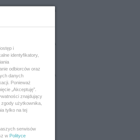
REKLAMA
REKLAMA
ostęp i
lne identyfikatory,
iania
anie odbiorców oraz
nych danych
REKLAMA
kacji. Ponieważ
ięcie „Akceptuję”.
ywatności znajdujący
ą zgody użytkownika,
 tylko na tej
 naszych serwisów
esz w
Polityce