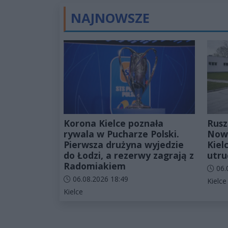
NAJNOWSZE
Korona Kielce poznała
Rusz
rywala w Pucharze Polski.
Nowa
Pierwsza drużyna wyjedzie
Kiel
do Łodzi, a rezerwy zagrają z
utru
Radomiakiem
Data d
06.
Data dodania artykułu:
06.08.2026 18:49
Katego
Kielce
Kategorie artykułu:
Kielce