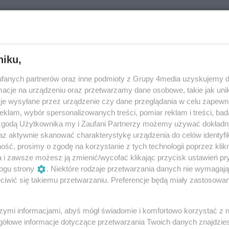
niku,
fanych partnerów oraz inne podmioty z Grupy 4media uzyskujemy d
cje na urządzeniu oraz przetwarzamy dane osobowe, takie jak unika
je wysyłane przez urządzenie czy dane przeglądania w celu zapewn
klam, wybór spersonalizowanych treści, pomiar reklam i treści, bad
 zgodą Użytkownika my i Zaufani Partnerzy możemy używać dokład
az aktywnie skanować charakterystykę urządzenia do celów identyfi
ść, prosimy o zgodę na korzystanie z tych technologii poprzez klikn
a i zawsze możesz ją zmienić/wycofać klikając przycisk ustawień pr
ogu strony
. Niektóre rodzaje przetwarzania danych nie wymagaj
iwić się takiemu przetwarzaniu. Preferencje będą miały zastosowania
szymi informacjami, abyś mógł świadomie i komfortowo korzystać z
gółowe informacje dotyczące przetwarzania Twoich danych znajdzi