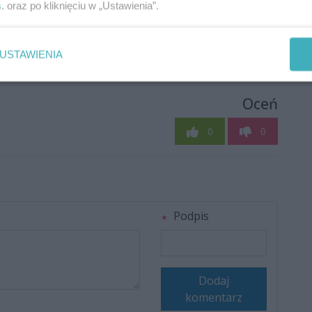
s
. oraz po kliknięciu w „Ustawienia”.
USTAWIENIA
Oceń
0
0
Podpis
Dodaj
komentarz