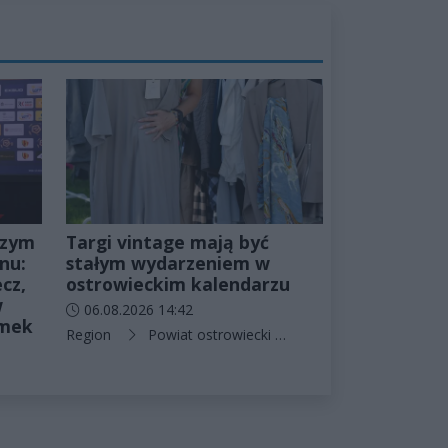
szym
Targi vintage mają być
nu:
stałym wydarzeniem w
cz,
ostrowieckim kalendarzu
w
Data dodania artykułu:
06.08.2026 14:42
amek
Kategorie artykułu:
Region
Powiat ostrowiecki
Ostrowiec Świętokrzy