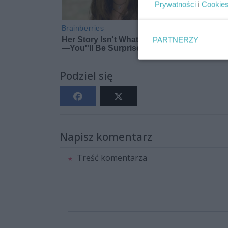
Prywatności
i
Cookie
PARTNERZY
Podziel się
Napisz komentarz
Treść komentarza