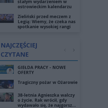
stałym wydarzeniem w
ostrowieckim kalendarzu
Zieliński przed meczem z
Legią: Wiemy, że czeka nas
spotkanie wysokiej rangi
NAJCZĘŚCIEJ
CZYTANE
Poprzednie
Następne
GIEŁDA PRACY - NOWE
OFERTY
Tragiczny pożar w Ożarowie
38-letnia Agnieszka walczy
o życie. Rak wrócił, gdy
wydawało się, że najgorsze