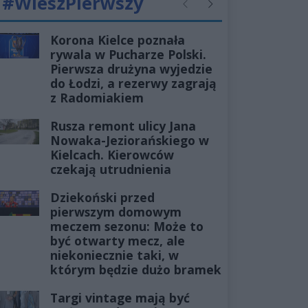
#WieszPierwszy
Poprzednie
Następne
Korona Kielce poznała
rywala w Pucharze Polski.
Pierwsza drużyna wyjedzie
do Łodzi, a rezerwy zagrają
z Radomiakiem
Rusza remont ulicy Jana
Nowaka-Jeziorańskiego w
Kielcach. Kierowców
czekają utrudnienia
Dziekoński przed
pierwszym domowym
meczem sezonu: Może to
być otwarty mecz, ale
niekoniecznie taki, w
którym będzie dużo bramek
Targi vintage mają być