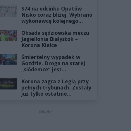
już minęło
S74 na odcinku Opatów -
Nisko coraz bliżej. Wybrano
wykonawcę kolejnego
odcinka
Obsada sędziowska meczu
Jagiellonia Białystok –
Korona Kielce
Śmiertelny wypadek w
Gozdzie. Droga na starej
„siódemce” jest
zablokowana
Korona zagra z Legią przy
pełnych trybunach. Zostały
już tylko ostatnie
wejściówki
REKLAMA