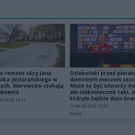
a remont ulicy Jana
Dziekoński przed pierw
ka-Jeziorańskiego w
domowym meczem sezo
cach. Kierowców czekają
Może to być otwarty me
dnienia
ale niekoniecznie taki, 
którym będzie dużo br
odania artykułu:
08.2026 16:21
Data dodania artykułu:
06.08.2026 15:39
rie artykułu:
Kategorie artykułu:
Kielce