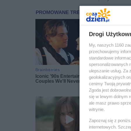
Drogi Użytkow
My, naszych 1160 zau
przechowujemy informa
standardowe informac
spersonalizowanych re
ulepszanie usług. Za
geolokalizacyjnych or
cenimy Twoją prywatno
Zgoda jest dobrowoln
się w lewym dolnym r
ale masz prawo sprzec
witrynie.
Zapoznaj się z poniż
internetowych. Szcze