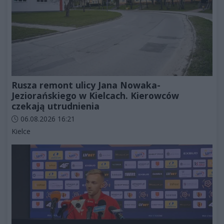
Rusza remont ulicy Jana Nowaka-
Jeziorańskiego w Kielcach. Kierowców
czekają utrudnienia
Data dodania artykułu:
06.08.2026 16:21
Kategorie artykułu:
Kielce