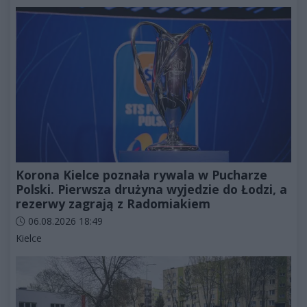
Korona Kielce poznała rywala w Pucharze
Polski. Pierwsza drużyna wyjedzie do Łodzi, a
rezerwy zagrają z Radomiakiem
Data dodania artykułu:
06.08.2026 18:49
Kategorie artykułu:
Kielce