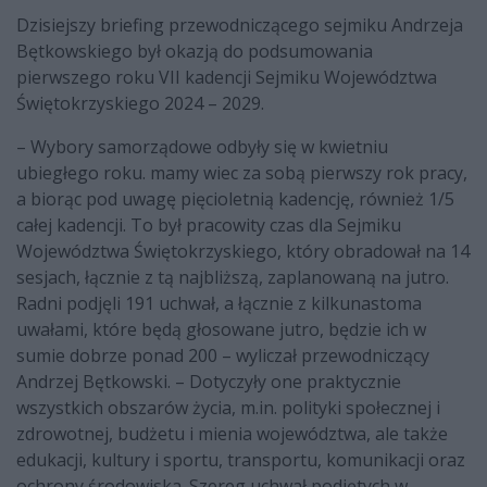
Dzisiejszy briefing przewodniczącego sejmiku Andrzeja
Bętkowskiego był okazją do podsumowania
pierwszego roku VII kadencji Sejmiku Województwa
Świętokrzyskiego 2024 – 2029.
– Wybory samorządowe odbyły się w kwietniu
ubiegłego roku. mamy wiec za sobą pierwszy rok pracy,
a biorąc pod uwagę pięcioletnią kadencję, również 1/5
całej kadencji. To był pracowity czas dla Sejmiku
Województwa Świętokrzyskiego, który obradował na 14
sesjach, łącznie z tą najbliższą, zaplanowaną na jutro.
Radni podjęli 191 uchwał, a łącznie z kilkunastoma
uwałami, które będą głosowane jutro, będzie ich w
sumie dobrze ponad 200 – wyliczał przewodniczący
Andrzej Bętkowski. – Dotyczyły one praktycznie
wszystkich obszarów życia, m.in. polityki społecznej i
zdrowotnej, budżetu i mienia województwa, ale także
edukacji, kultury i sportu, transportu, komunikacji oraz
ochrony środowiska. Szereg uchwał podjętych w