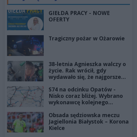
GIEŁDA PRACY - NOWE
OFERTY
Tragiczny pożar w Ożarowie
38-letnia Agnieszka walczy o
życie. Rak wrócił, gdy
wydawało się, że najgorsze
już minęło
S74 na odcinku Opatów -
Nisko coraz bliżej. Wybrano
wykonawcę kolejnego
odcinka
Obsada sędziowska meczu
Jagiellonia Białystok – Korona
Kielce