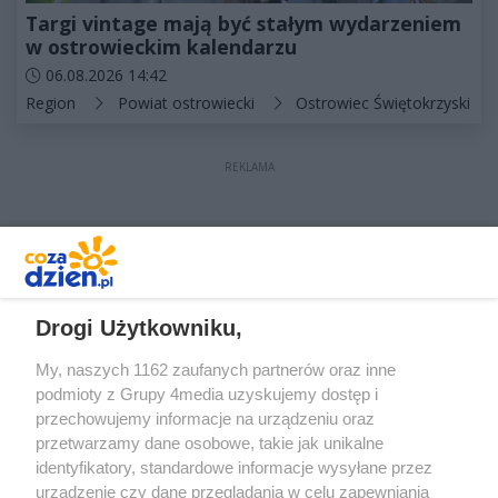
Targi vintage mają być stałym wydarzeniem
w ostrowieckim kalendarzu
Data dodania artykułu:
06.08.2026 14:42
Kategorie artykułu:
Region
Powiat ostrowiecki
Ostrowiec Świętokrzyski
REKLAMA
REKLAMA
Drogi Użytkowniku,
My, naszych 1162 zaufanych partnerów oraz inne
podmioty z Grupy 4media uzyskujemy dostęp i
przechowujemy informacje na urządzeniu oraz
przetwarzamy dane osobowe, takie jak unikalne
identyfikatory, standardowe informacje wysyłane przez
urządzenie czy dane przeglądania w celu zapewniania