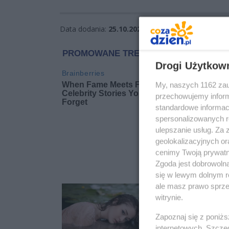
Data dodania:
25.10.2025 09:23
Wyświetleń:
1
Drogi Użytkow
My, naszych 1162 zau
przechowujemy informa
standardowe informac
spersonalizowanych re
ulepszanie usług. Za
geolokalizacyjnych or
cenimy Twoją prywatno
Zgoda jest dobrowoln
się w lewym dolnym r
ale masz prawo sprzec
witrynie.
Zapoznaj się z poniż
internetowych. Szcze