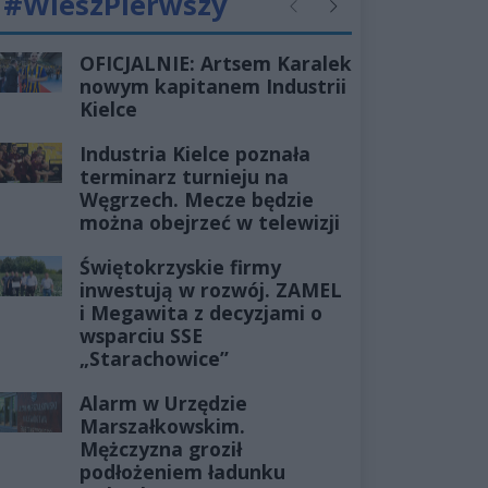
#WieszPierwszy
Poprzednie
Następne
OFICJALNIE: Artsem Karalek
nowym kapitanem Industrii
Kielce
Industria Kielce poznała
terminarz turnieju na
Węgrzech. Mecze będzie
można obejrzeć w telewizji
Świętokrzyskie firmy
inwestują w rozwój. ZAMEL
i Megawita z decyzjami o
wsparciu SSE
„Starachowice”
Alarm w Urzędzie
Marszałkowskim.
Mężczyzna groził
podłożeniem ładunku