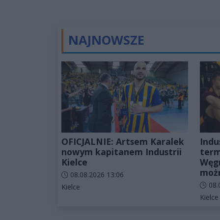
NAJNOWSZE
OFICJALNIE: Artsem Karalek
Indu
nowym kapitanem Industrii
term
Kielce
Węgr
możn
Data dodania artykułu:
08.08.2026 13:06
Data d
08.
Kategorie artykułu:
Kielce
Katego
Kielce