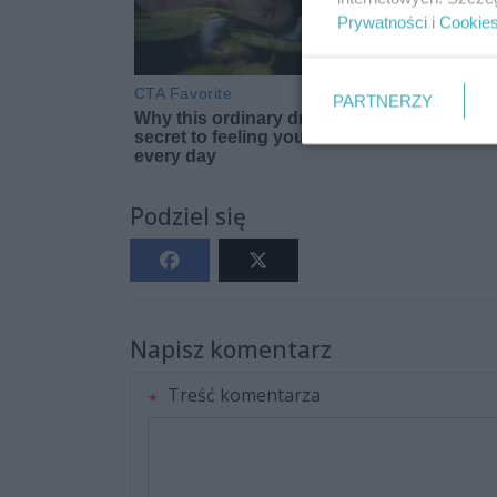
Prywatności
i
Cookie
PARTNERZY
Podziel się
Napisz komentarz
Treść komentarza