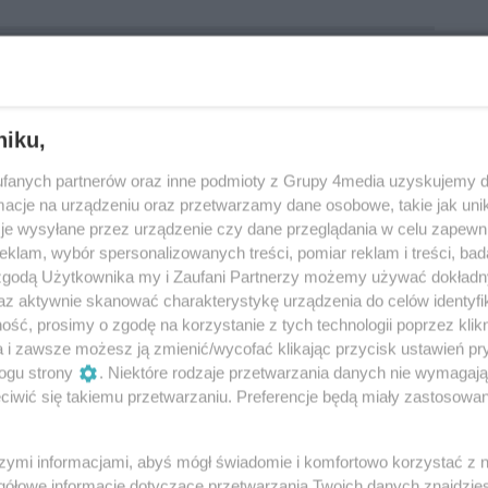
2
niku,
fanych partnerów oraz inne podmioty z Grupy 4media uzyskujemy d
cje na urządzeniu oraz przetwarzamy dane osobowe, takie jak unika
je wysyłane przez urządzenie czy dane przeglądania w celu zapewn
klam, wybór spersonalizowanych treści, pomiar reklam i treści, bad
 zgodą Użytkownika my i Zaufani Partnerzy możemy używać dokład
az aktywnie skanować charakterystykę urządzenia do celów identyfi
ść, prosimy o zgodę na korzystanie z tych technologii poprzez klikn
a i zawsze możesz ją zmienić/wycofać klikając przycisk ustawień pr
ogu strony
. Niektóre rodzaje przetwarzania danych nie wymagaj
iwić się takiemu przetwarzaniu. Preferencje będą miały zastosowania
szymi informacjami, abyś mógł świadomie i komfortowo korzystać z
gółowe informacje dotyczące przetwarzania Twoich danych znajdzi