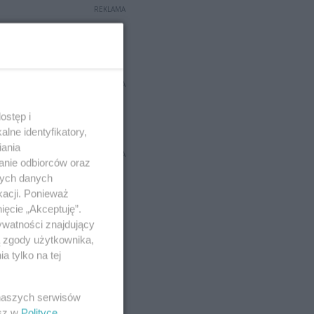
REKLAMA
REKLAMA
ostęp i
lne identyfikatory,
iania
REKLAMA
anie odbiorców oraz
nych danych
kacji. Ponieważ
ięcie „Akceptuję”.
ywatności znajdujący
ą zgody użytkownika,
 tylko na tej
 naszych serwisów
esz w
Polityce