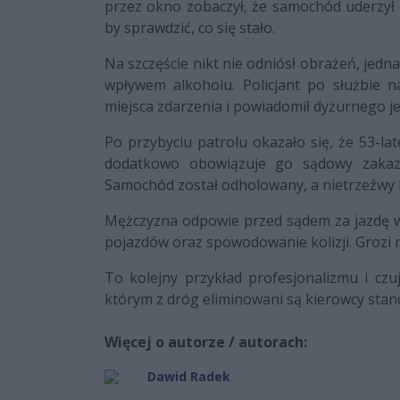
przez okno zobaczył, że samochód uderzył 
by sprawdzić, co się stało.
Na szczęście nikt nie odniósł obrażeń, jed
wpływem alkoholu. Policjant po służbie n
miejsca zdarzenia i powiadomił dyżurnego je
Po przybyciu patrolu okazało się, że 53-la
dodatkowo obowiązuje go sądowy zakaz 
Samochód został odholowany, a nietrzeźwy ki
Mężczyzna odpowie przed sądem za jazdę w
pojazdów oraz spowodowanie kolizji. Grozi 
To kolejny przykład profesjonalizmu i czu
którym z dróg eliminowani są kierowcy stan
Więcej o autorze / autorach:
Dawid Radek