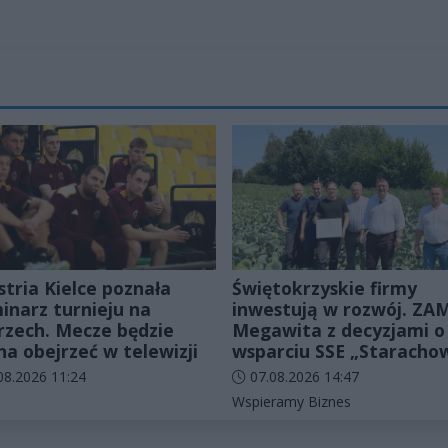
stria Kielce poznała
Świętokrzyskie firmy
inarz turnieju na
inwestują w rozwój. ZAM
zech. Mecze będzie
Megawita z decyzjami o
a obejrzeć w telewizji
wsparciu SSE „Staracho
odania artykułu:
Data dodania artykułu:
08.2026 11:24
07.08.2026 14:47
rie artykułu:
Kategorie artykułu:
Wspieramy Biznes