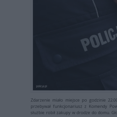
Zdarzenie miało miejsce po godzinie 22.00
przebywał funkcjonariusz z Komendy Powi
służbie robił zakupy w drodze do domu. Gło