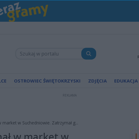
LCE
OSTROWIEC ŚWIĘTOKRZYSKI
ZDJĘCIA
EDUKACJA
REKLAMA
w market w Suchedniowie. Zatrzymał g...
hał w market w