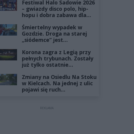
Festiwal Halo Sadowie 2026
– gwiazdy disco polo, hip-
hopu i dobra zabawa dla
całej rodziny!
Śmiertelny wypadek w
Gozdzie. Droga na starej
„siódemce” jest
zablokowana
Korona zagra z Legią przy
pełnych trybunach. Zostały
już tylko ostatnie
wejściówki
Zmiany na Osiedlu Na Stoku
w Kielcach. Na jednej z ulic
pojawi się ruch
jednokierunkowy
REKLAMA