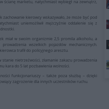
w ścianę marketu, natychmiast wybiegł na zewnątrz,
nak zachowanie kierowcy wskazywało, że może być pod
atychmiast uniemożliwił mężczyźnie oddalenie się z
dnostki.
tek miał w swoim organizmie 2,5 promila alkoholu, a
prowadzenia wszelkich pojazdów mechanicznych.
erowca trafił do policyjnego aresztu.
 stanie nietrzeźwości, złamanie zakazu prowadzenia
mu kara do 5 lat pozbawienia wolności.
jności funkcjonariuszy – także poza służbą – dzięki
owiący zagrożenie dla innych uczestników ruchu.