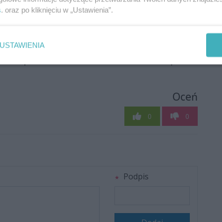
s
. oraz po kliknięciu w „Ustawienia”.
USTAWIENIA
Oceń
0
0
Podpis