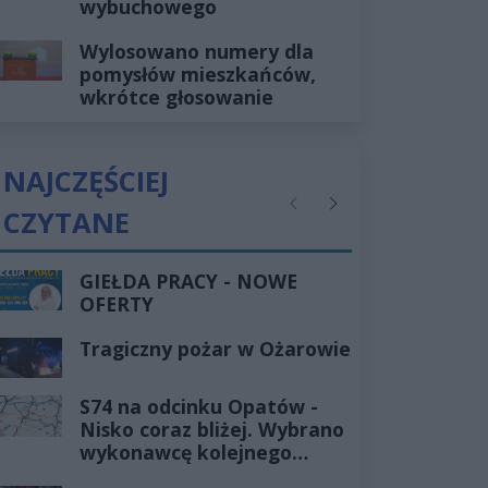
wybuchowego
Wylosowano numery dla
pomysłów mieszkańców,
wkrótce głosowanie
NAJCZĘŚCIEJ
CZYTANE
Poprzednie
Następne
GIEŁDA PRACY - NOWE
OFERTY
Tragiczny pożar w Ożarowie
S74 na odcinku Opatów -
Nisko coraz bliżej. Wybrano
wykonawcę kolejnego
odcinka