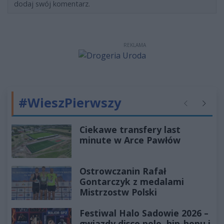
dodaj swój komentarz.
REKLAMA
#WieszPierwszy
Poprzednie
Następ
Ciekawe transfery last
minute w Arce Pawłów
Ostrowczanin Rafał
Gontarczyk z medalami
Mistrzostw Polski
Festiwal Halo Sadowie 2026 –
gwiazdy disco polo, hip-hopu i