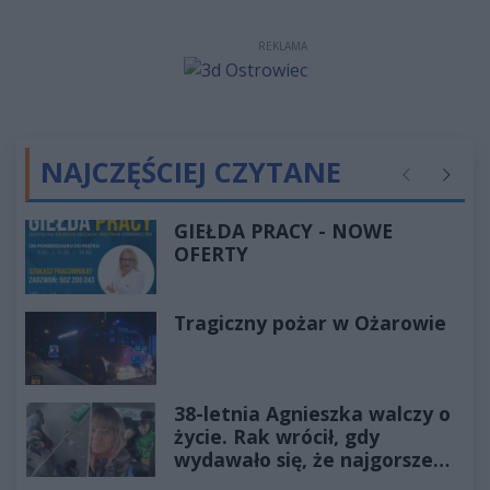
REKLAMA
NAJCZĘŚCIEJ CZYTANE
Poprzednie
Następ
GIEŁDA PRACY - NOWE
OFERTY
Tragiczny pożar w Ożarowie
38-letnia Agnieszka walczy o
życie. Rak wrócił, gdy
wydawało się, że najgorsze
już minęło