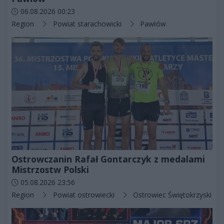
Data dodania artykułu:
06.08.2026 00:23
Kategorie artykułu:
Region
Powiat starachowicki
Pawłów
Ostrowczanin Rafał Gontarczyk z medalami
Mistrzostw Polski
Data dodania artykułu:
05.08.2026 23:56
Kategorie artykułu:
Region
Powiat ostrowiecki
Ostrowiec Świętokrzyski