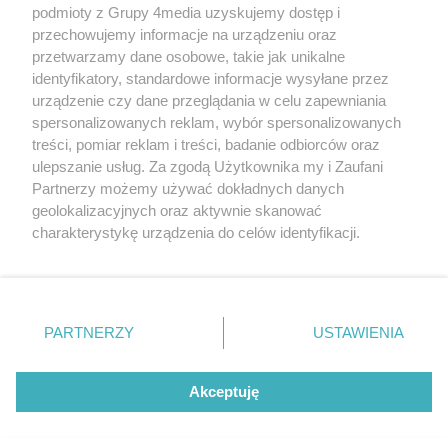
podmioty z Grupy 4media uzyskujemy dostęp i
przechowujemy informacje na urządzeniu oraz
przetwarzamy dane osobowe, takie jak unikalne
identyfikatory, standardowe informacje wysyłane przez
urządzenie czy dane przeglądania w celu zapewniania
spersonalizowanych reklam, wybór spersonalizowanych
treści, pomiar reklam i treści, badanie odbiorców oraz
Prywatność
Reklama
Redakcja
Praca Kielce
ulepszanie usług. Za zgodą Użytkownika my i Zaufani
Partnerzy możemy używać dokładnych danych
geolokalizacyjnych oraz aktywnie skanować
charakterystykę urządzenia do celów identyfikacji.
Ponieważ cenimy Twoją prywatność, prosimy o zgodę na
Szukaj
korzystanie z tych technologii poprzez kliknięcie
„Akceptuję”. Zgoda jest dobrowolna i zawsze możesz ją
zmienić/wycofać klikając przycisk ustawień prywatności
Facebook.com
Youtube.com
PARTNERZY
USTAWIENIA
znajdujący się w lewym dolnym rogu strony
. Niektóre
rodzaje przetwarzania danych nie wymagają zgody
użytkownika, ale masz prawo sprzeciwić się takiemu
Akceptuję
przetwarzaniu. Preferencje będą miały zastosowania tylko
na tej witrynie.
CMS portalu
przygotowany przez