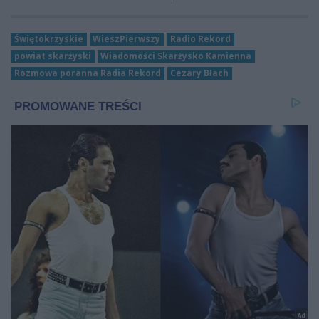
Świętokrzyskie
WieszPierwszy
Radio Rekord
powiat skarżyski
Wiadomości Skarżysko Kamienna
Rozmowa poranna Radia Rekord
Cezary Błach