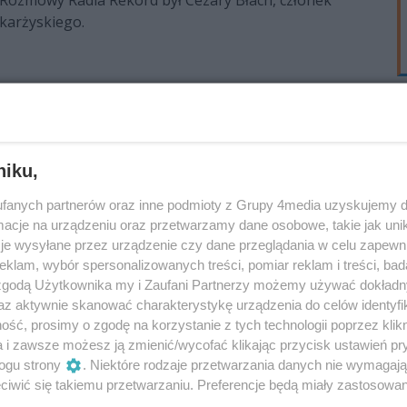
zy krok.
karżyskiego.
hce przejąć władzę w regionie. Jacek
ch, kryzysie i przyszłości partii
ię wybory wojewódzkie Nowej Lewicy w regionie
niku,
hoć najważniejsze stanowiska pozostały w tych
tia zapewnia, że nie oznacza to stagnacji, lecz
fanych partnerów oraz inne podmioty z Grupy 4media uzyskujemy d
cznych działań. W rozmowie z Radiem Rekord
cje na urządzeniu oraz przetwarzamy dane osobowe, takie jak unika
je wysyłane przez urządzenie czy dane przeglądania w celu zapewn
ki Nowej Lewicy Jacek Skórski podkreślił, że
 Izba wytrzeźwień w Kielcach powstanie
klam, wybór spersonalizowanych treści, pomiar reklam i treści, bad
a na odnowienie struktur i przygotowania do
 zgodą Użytkownika my i Zaufani Partnerzy możemy używać dokład
później
 samorządzie.
az aktywnie skanować charakterystykę urządzenia do celów identyfi
Rozmowy Radia Rekord był Maciej Bursztein, kielecki
ść, prosimy o zgodę na korzystanie z tych technologii poprzez klikn
ektywy.
a i zawsze możesz ją zmienić/wycofać klikając przycisk ustawień pr
ogu strony
. Niektóre rodzaje przetwarzania danych nie wymagaj
iwić się takiemu przetwarzaniu. Preferencje będą miały zastosowania