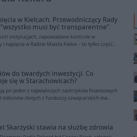
pięcia w Kielcach. Przewodniczący Rady
: "wszystko musi być transparentne”.
ich instytucjach, zapowiadane kontrole w
y i napięcia w Radzie Miasta Kielce – to tylko część
jawiły się w Porannej Rozmowie Radia Rekord.
zos był Maciej Jakubczyk, przewodniczący Rady
ry odniósł się do zarzutów pojawiających się w
iów do twardych inwestycji. Co
znej oraz do najważniejszych decyzji podejmowanych
je się w Starachowicach?
sesji. W rozmowie padły także pytania o plan ogólny
morządu oraz przyszłość inwestycji w Kielcach.
ają po jeden z największych zastrzyków finansowych
 80 milionów złotych z funduszy szwajcarskich ma
nfrastrukturę, ale i kierunek rozwoju miasta na
 co dokładnie pójdą te środki? Które inwestycje są
to początek nowego rozdziału dla Starachowic? W
at Skarżyski stawia na służbę zdrowia
e prezydent Marek Materek mówi wprost: co
tym skorzysta i czy 80 milionów to impuls na dekadę -
Rozmowy Radia Rekord był Cezary Błach, członek