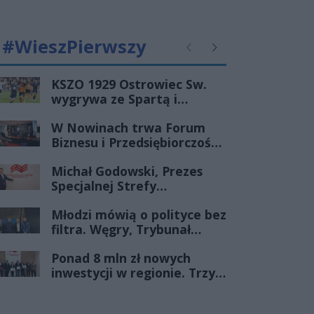
#WieszPierwszy
Poprzednie
Następne
KSZO 1929 Ostrowiec Sw.
wygrywa ze Spartą i
zapewnia sobie grę w
W Nowinach trwa Forum
barażach o 2 ligę
Biznesu i Przedsiębiorczości-
transmisja LIVE
Michał Godowski, Prezes
Specjalnej Strefy
Ekonomicznej
Młodzi mówią o polityce bez
„Starachowice”, gościem
filtra. Węgry, Trybunał
Porannej Rozmowy Radia
Konstytucyjny i pytanie, czy
Rekord Świętokrzyskie
Ponad 8 mln zł nowych
młode pokolenie naprawdę
inwestycji w regionie. Trzy
zmienia zasady gry
firmy ze wsparciem