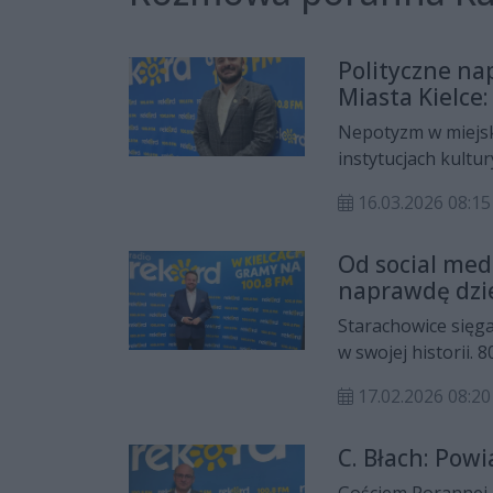
Polityczne na
Miasta Kielce
Nepotyzm w miejsk
instytucjach kultur
tematów, które po
16.03.2026 08:15
Gościem Anny Wawr
Miasta Kielce, któ
Od social med
przestrzeni public
naprawdę dzie
podczas ostatnich 
miasta, finanse sa
Starachowice sięg
w swojej historii.
zmienić nie tylko i
17.02.2026 08:20
najbliższe lata. Na
priorytetem i czy 
C. Błach: Powi
Porannej Rozmowi
powstanie, kto na 
Gościem Porannej 