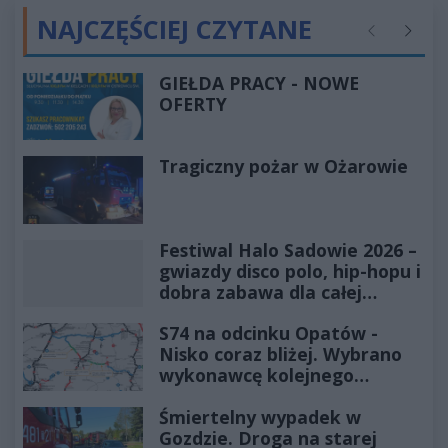
NAJCZĘŚCIEJ CZYTANE
Poprzednie
Następ
GIEŁDA PRACY - NOWE
OFERTY
Tragiczny pożar w Ożarowie
Festiwal Halo Sadowie 2026 –
gwiazdy disco polo, hip-hopu i
dobra zabawa dla całej
rodziny!
S74 na odcinku Opatów -
Nisko coraz bliżej. Wybrano
wykonawcę kolejnego
odcinka
Śmiertelny wypadek w
Gozdzie. Droga na starej