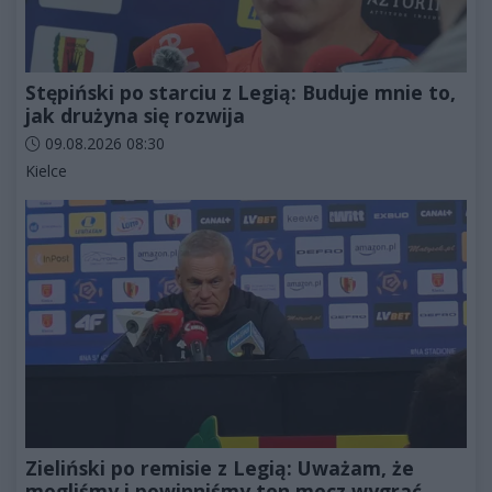
Stępiński po starciu z Legią: Buduje mnie to,
jak drużyna się rozwija
Data dodania artykułu:
09.08.2026 08:30
Kategorie artykułu:
Kielce
Zieliński po remisie z Legią: Uważam, że
mogliśmy i powinniśmy ten mecz wygrać