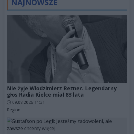
NAJNOWSZE
Nie żyje Włodzimierz Rezner. Legendarny
głos Radia Kielce miał 83 lata
Data dodania artykułu:
09.08.2026 11:31
Kategorie artykułu:
Region