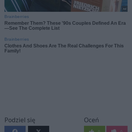
Podziel się
Oceń
0
0