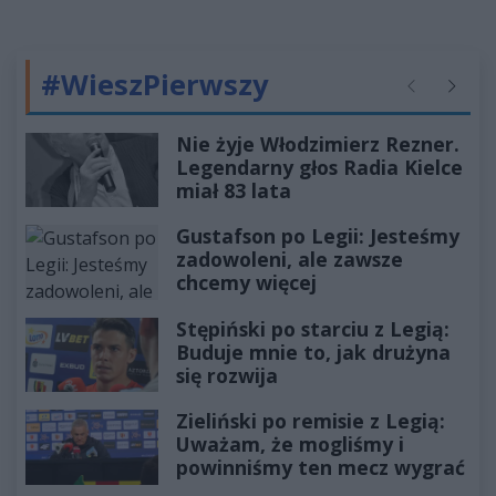
#WieszPierwszy
Poprzednie
Następ
Nie żyje Włodzimierz Rezner.
Legendarny głos Radia Kielce
miał 83 lata
Gustafson po Legii: Jesteśmy
zadowoleni, ale zawsze
chcemy więcej
Stępiński po starciu z Legią:
Buduje mnie to, jak drużyna
się rozwija
Zieliński po remisie z Legią:
Uważam, że mogliśmy i
powinniśmy ten mecz wygrać