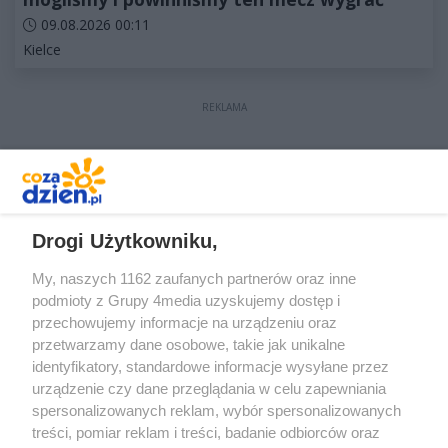
Data dodania artykułu:
09.08.2026 00:11
Kategorie artykułu:
Kielce
REKLAMA
Drogi Użytkowniku,
REKLAMA
My, naszych 1162 zaufanych partnerów oraz inne
podmioty z Grupy 4media uzyskujemy dostęp i
przechowujemy informacje na urządzeniu oraz
przetwarzamy dane osobowe, takie jak unikalne
identyfikatory, standardowe informacje wysyłane przez
urządzenie czy dane przeglądania w celu zapewniania
spersonalizowanych reklam, wybór spersonalizowanych
treści, pomiar reklam i treści, badanie odbiorców oraz
Prywatność
Reklama
Redakcja
Praca Kielce