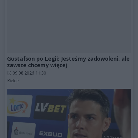
Gustafson po Legii: Jesteśmy zadowoleni, ale
zawsze chcemy więcej
Data dodania artykułu:
09.08.2026 11:30
Kategorie artykułu:
Kielce