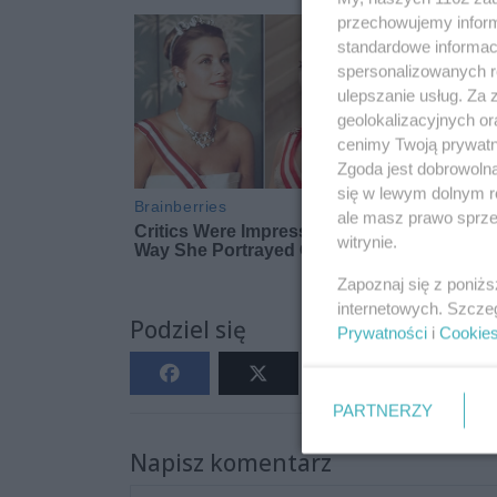
przechowujemy informa
standardowe informac
spersonalizowanych re
ulepszanie usług. Za
geolokalizacyjnych or
cenimy Twoją prywatno
Zgoda jest dobrowoln
się w lewym dolnym r
ale masz prawo sprzec
witrynie.
Zapoznaj się z poniż
internetowych. Szcze
Podziel się
Prywatności
i
Cookie
PARTNERZY
Napisz komentarz