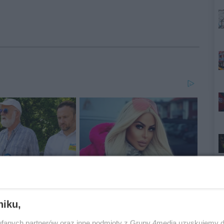
niku,
fanych partnerów oraz inne podmioty z Grupy 4media uzyskujemy d