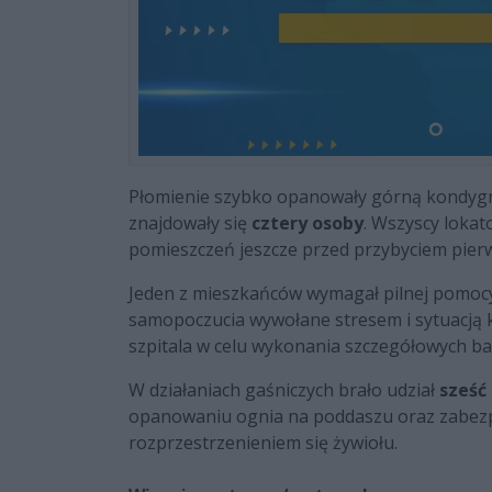
Płomienie szybko opanowały górną kondygn
znajdowały się
cztery osoby
. Wszyscy lokat
pomieszczeń jeszcze przed przybyciem pierw
Jeden z mieszkańców wymagał pilnej pomoc
samopoczucia wywołane stresem i sytuacją 
szpitala w celu wykonania szczegółowych ba
W działaniach gaśniczych brało udział
sześć
opanowaniu ognia na poddaszu oraz zabezpi
rozprzestrzenieniem się żywiołu.