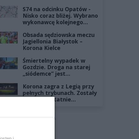
już minęło
S74 na odcinku Opatów -
Nisko coraz bliżej. Wybrano
wykonawcę kolejnego
odcinka
Obsada sędziowska meczu
Jagiellonia Białystok –
Korona Kielce
Śmiertelny wypadek w
Gozdzie. Droga na starej
„siódemce” jest
zablokowana
Korona zagra z Legią przy
pełnych trybunach. Zostały
już tylko ostatnie
wejściówki
REKLAMA
ostęp i