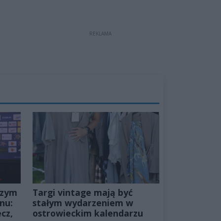
REKLAMA
szym
Targi vintage mają być
nu:
stałym wydarzeniem w
cz,
ostrowieckim kalendarzu