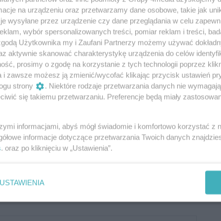
cje na urządzeniu oraz przetwarzamy dane osobowe, takie jak unika
je wysyłane przez urządzenie czy dane przeglądania w celu zapewn
klam, wybór spersonalizowanych treści, pomiar reklam i treści, bad
 zgodą Użytkownika my i Zaufani Partnerzy możemy używać dokład
az aktywnie skanować charakterystykę urządzenia do celów identyfi
ść, prosimy o zgodę na korzystanie z tych technologii poprzez klikn
a i zawsze możesz ją zmienić/wycofać klikając przycisk ustawień pr
ogu strony
. Niektóre rodzaje przetwarzania danych nie wymagaj
iwić się takiemu przetwarzaniu. Preferencje będą miały zastosowania
szymi informacjami, abyś mógł świadomie i komfortowo korzystać z
gółowe informacje dotyczące przetwarzania Twoich danych znajdzi
Oceń
s
. oraz po kliknięciu w „Ustawienia”.
0
0
USTAWIENIA