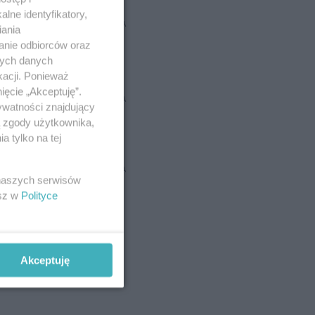
lne identyfikatory,
REKLAMA
iania
anie odbiorców oraz
nych danych
kacji. Ponieważ
ięcie „Akceptuję”.
REKLAMA
ywatności znajdujący
ą zgody użytkownika,
 tylko na tej
REKLAMA
 naszych serwisów
esz w
Polityce
Akceptuję