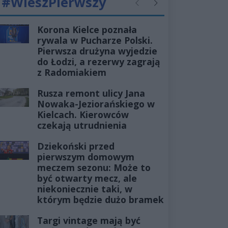
#WieszPierwszy
Poprzednie
Następne
Korona Kielce poznała
rywala w Pucharze Polski.
Pierwsza drużyna wyjedzie
do Łodzi, a rezerwy zagrają
z Radomiakiem
Rusza remont ulicy Jana
Nowaka-Jeziorańskiego w
Kielcach. Kierowców
czekają utrudnienia
Dziekoński przed
pierwszym domowym
meczem sezonu: Może to
być otwarty mecz, ale
niekoniecznie taki, w
którym będzie dużo bramek
Targi vintage mają być