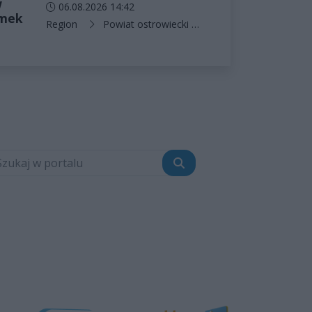
w
Data dodania artykułu:
06.08.2026 14:42
amek
Kategorie artykułu:
Region
Powiat ostrowiecki
Ostrowiec Świętokrzy
Szukaj