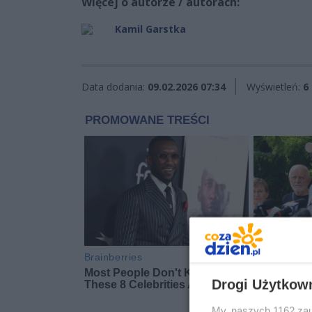
Więcej o autorze / autorach:
Kamil Garstka
Data dodania:
09.02.2026 07:34
Wyświetleń:
6
Drogi Użytkow
My, naszych 1162 zau