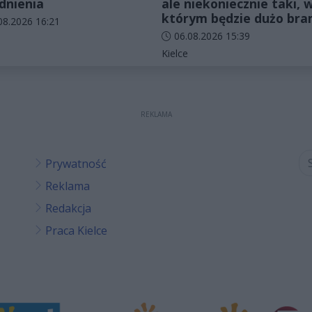
dnienia
ale niekoniecznie taki, 
którym będzie dużo br
odania artykułu:
08.2026 16:21
Data dodania artykułu:
06.08.2026 15:39
rie artykułu:
Kategorie artykułu:
Kielce
REKLAMA
Prywatność
Reklama
Redakcja
Praca Kielce