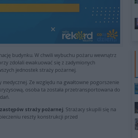
ację budynku. W chwili wybuchu pożaru wewnątrz
orzy zdołali ewakuować się z zadymionych
szych jednostek straży pożarnej.
y medycznej. Ze względu na gwałtowne pogorszenie
kryzysową, osoba ta została przetransportowana do
dań.
 zastępów straży pożarnej
. Strażacy skupili się na
eczeniu reszty konstrukcji przed