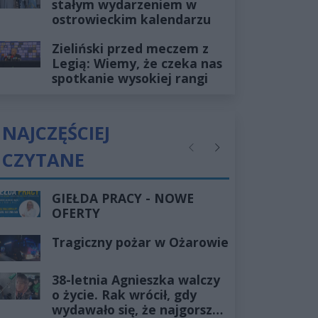
stałym wydarzeniem w
ostrowieckim kalendarzu
Zieliński przed meczem z
Legią: Wiemy, że czeka nas
spotkanie wysokiej rangi
NAJCZĘŚCIEJ
CZYTANE
Poprzednie
Następne
GIEŁDA PRACY - NOWE
OFERTY
Tragiczny pożar w Ożarowie
38-letnia Agnieszka walczy
o życie. Rak wrócił, gdy
wydawało się, że najgorsze