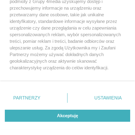
podmioty z Grupy 4media uzyskujemy dostęp i
przechowujemy informacje na urządzeniu oraz
przetwarzamy dane osobowe, takie jak unikalne
identyfikatory, standardowe informacje wysyłane przez
urządzenie czy dane przeglądania w celu zapewniania
spersonalizowanych reklam, wybór spersonalizowanych
treści, pomiar reklam i treści, badanie odbiorców oraz
Prywatność
Reklama
Redakcja
Praca Kielce
ulepszanie usług. Za zgodą Użytkownika my i Zaufani
Partnerzy możemy używać dokładnych danych
geolokalizacyjnych oraz aktywnie skanować
charakterystykę urządzenia do celów identyfikacji.
Ponieważ cenimy Twoją prywatność, prosimy o zgodę na
Szukaj
korzystanie z tych technologii poprzez kliknięcie
„Akceptuję”. Zgoda jest dobrowolna i zawsze możesz ją
zmienić/wycofać klikając przycisk ustawień prywatności
Facebook.com
Youtube.com
PARTNERZY
USTAWIENIA
znajdujący się w lewym dolnym rogu strony
. Niektóre
rodzaje przetwarzania danych nie wymagają zgody
użytkownika, ale masz prawo sprzeciwić się takiemu
Akceptuję
przetwarzaniu. Preferencje będą miały zastosowania tylko
na tej witrynie.
CMS portalu
przygotowany przez