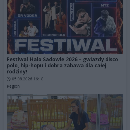
Festiwal Halo Sadowie 2026 – gwiazdy disco
polo, hip-hopu i dobra zabawa dla całej
rodziny!
Data dodania artykułu:
05.08.2026 16:18
Kategorie artykułu:
Region