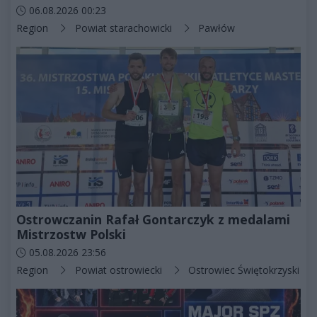
Data dodania artykułu:
06.08.2026 00:23
Kategorie artykułu:
Region
Powiat starachowicki
Pawłów
Ostrowczanin Rafał Gontarczyk z medalami
Mistrzostw Polski
Data dodania artykułu:
05.08.2026 23:56
Kategorie artykułu:
Region
Powiat ostrowiecki
Ostrowiec Świętokrzyski