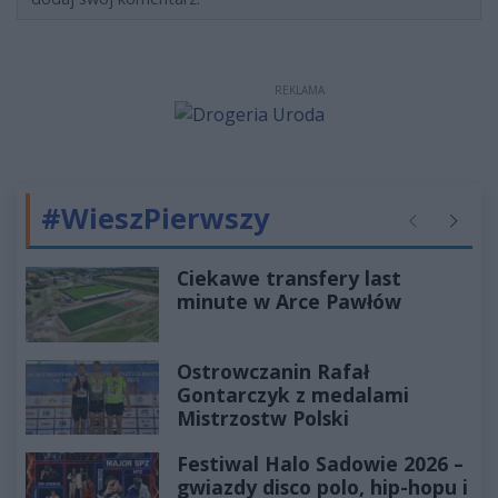
REKLAMA
#WieszPierwszy
Poprzednie
Następ
Ciekawe transfery last
minute w Arce Pawłów
Ostrowczanin Rafał
Gontarczyk z medalami
Mistrzostw Polski
Festiwal Halo Sadowie 2026 –
gwiazdy disco polo, hip-hopu i