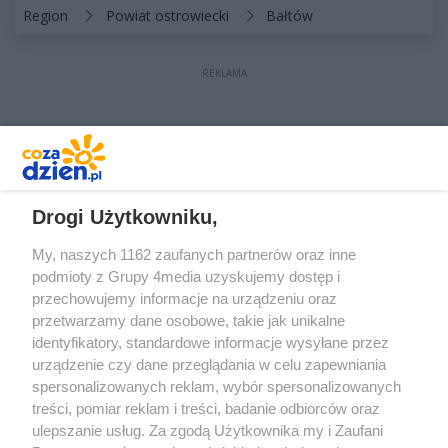
Kategorie artykułu:
Region
Powiat ostrowiecki
Bałtów
REKLAMA
REKLAMA
Drogi Użytkowniku,
My, naszych 1162 zaufanych partnerów oraz inne
podmioty z Grupy 4media uzyskujemy dostęp i
przechowujemy informacje na urządzeniu oraz
przetwarzamy dane osobowe, takie jak unikalne
identyfikatory, standardowe informacje wysyłane przez
urządzenie czy dane przeglądania w celu zapewniania
spersonalizowanych reklam, wybór spersonalizowanych
treści, pomiar reklam i treści, badanie odbiorców oraz
Prywatność
Reklama
Redakcja
Praca Kielce
ulepszanie usług. Za zgodą Użytkownika my i Zaufani