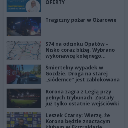
OFERTY
Tragiczny pożar w Ożarowie
S74 na odcinku Opatów -
Nisko coraz bliżej. Wybrano
wykonawcę kolejnego
odcinka
Śmiertelny wypadek w
Gozdzie. Droga na starej
„siódemce” jest zablokowana
Korona zagra z Legią przy
pełnych trybunach. Zostały
już tylko ostatnie wejściówki
Leszek Czarny: Wierzę, że
Korona będzie znaczącym
klubem w Ekstraklasie