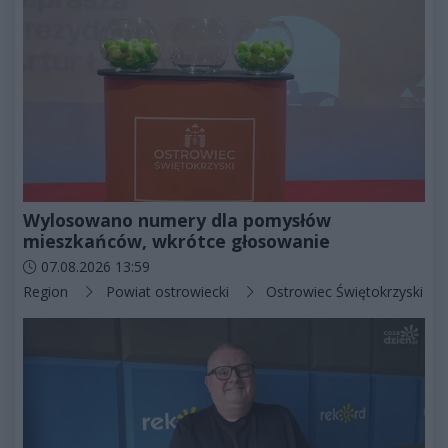
Wylosowano numery dla pomysłów
mieszkańców, wkrótce głosowanie
Data dodania artykułu:
07.08.2026 13:59
Kategorie artykułu:
Region
Powiat ostrowiecki
Ostrowiec Świętokrzyski