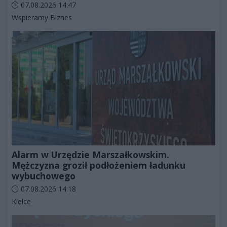
Data dodania artykułu:
07.08.2026 14:47
Kategorie artykułu:
Wspieramy Biznes
Alarm w Urzędzie Marszałkowskim.
Mężczyzna groził podłożeniem ładunku
wybuchowego
Data dodania artykułu:
07.08.2026 14:18
Kategorie artykułu:
Kielce