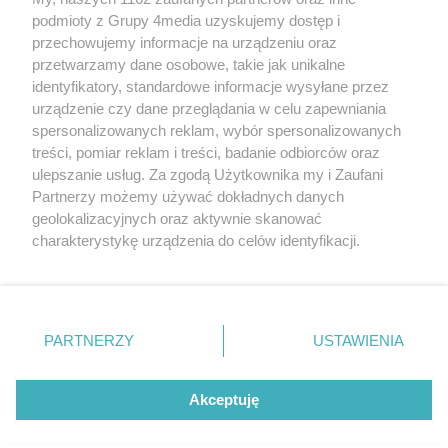
podmioty z Grupy 4media uzyskujemy dostęp i
przechowujemy informacje na urządzeniu oraz
przetwarzamy dane osobowe, takie jak unikalne
identyfikatory, standardowe informacje wysyłane przez
urządzenie czy dane przeglądania w celu zapewniania
spersonalizowanych reklam, wybór spersonalizowanych
treści, pomiar reklam i treści, badanie odbiorców oraz
Prywatność
Reklama
Redakcja
Praca Kielce
ulepszanie usług. Za zgodą Użytkownika my i Zaufani
Partnerzy możemy używać dokładnych danych
geolokalizacyjnych oraz aktywnie skanować
charakterystykę urządzenia do celów identyfikacji.
Ponieważ cenimy Twoją prywatność, prosimy o zgodę na
Szukaj
korzystanie z tych technologii poprzez kliknięcie
„Akceptuję”. Zgoda jest dobrowolna i zawsze możesz ją
zmienić/wycofać klikając przycisk ustawień prywatności
Facebook.com
Youtube.com
PARTNERZY
USTAWIENIA
znajdujący się w lewym dolnym rogu strony
. Niektóre
rodzaje przetwarzania danych nie wymagają zgody
użytkownika, ale masz prawo sprzeciwić się takiemu
Akceptuję
przetwarzaniu. Preferencje będą miały zastosowania tylko
na tej witrynie.
CMS portalu
przygotowany przez