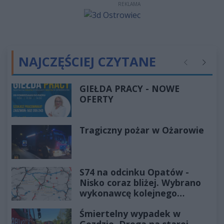
REKLAMA
NAJCZĘŚCIEJ CZYTANE
Poprzednie
Następ
GIEŁDA PRACY - NOWE
OFERTY
Tragiczny pożar w Ożarowie
S74 na odcinku Opatów -
Nisko coraz bliżej. Wybrano
wykonawcę kolejnego
odcinka
Śmiertelny wypadek w