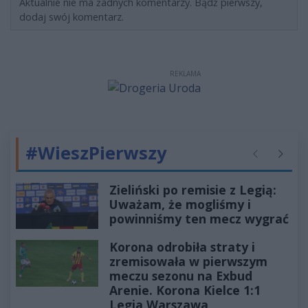
Aktualnie nie ma żadnych komentarzy. Bądź pierwszy,
dodaj swój komentarz.
REKLAMA
#WieszPierwszy
Poprzednie
Następ
Zieliński po remisie z Legią:
Uważam, że mogliśmy i
powinniśmy ten mecz wygrać
Korona odrobiła straty i
zremisowała w pierwszym
meczu sezonu na Exbud
Arenie. Korona Kielce 1:1
Legia Warszawa