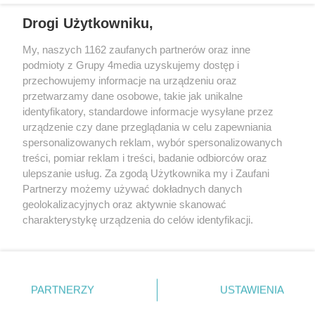
REKLAMA
Drogi Użytkowniku,
My, naszych 1162 zaufanych partnerów oraz inne
podmioty z Grupy 4media uzyskujemy dostęp i
przechowujemy informacje na urządzeniu oraz
przetwarzamy dane osobowe, takie jak unikalne
identyfikatory, standardowe informacje wysyłane przez
urządzenie czy dane przeglądania w celu zapewniania
spersonalizowanych reklam, wybór spersonalizowanych
treści, pomiar reklam i treści, badanie odbiorców oraz
Prywatność
Reklama
Redakcja
Praca Kielce
ulepszanie usług. Za zgodą Użytkownika my i Zaufani
Partnerzy możemy używać dokładnych danych
geolokalizacyjnych oraz aktywnie skanować
charakterystykę urządzenia do celów identyfikacji.
Ponieważ cenimy Twoją prywatność, prosimy o zgodę na
Szukaj
korzystanie z tych technologii poprzez kliknięcie
„Akceptuję”. Zgoda jest dobrowolna i zawsze możesz ją
zmienić/wycofać klikając przycisk ustawień prywatności
Facebook.com
Youtube.com
PARTNERZY
USTAWIENIA
znajdujący się w lewym dolnym rogu strony
. Niektóre
rodzaje przetwarzania danych nie wymagają zgody