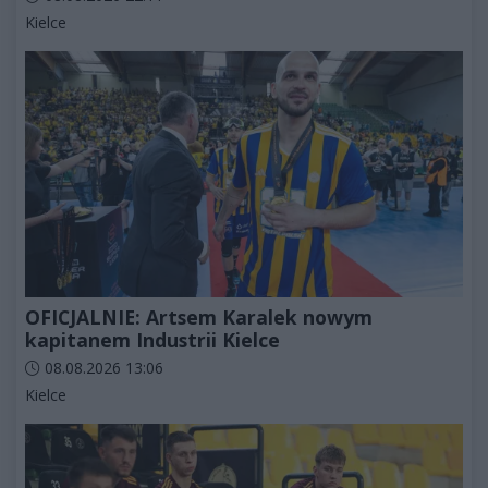
Kategorie artykułu:
Kielce
OFICJALNIE: Artsem Karalek nowym
kapitanem Industrii Kielce
Data dodania artykułu:
08.08.2026 13:06
Kategorie artykułu:
Kielce