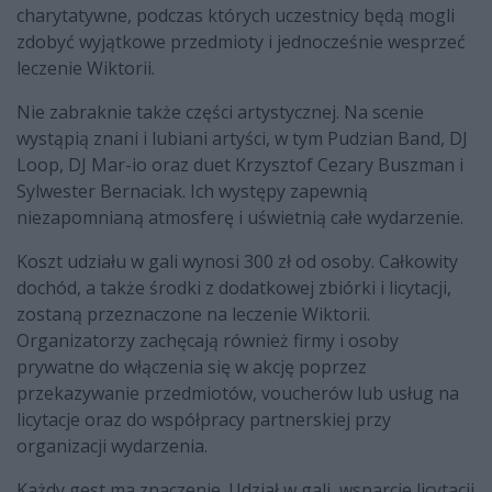
charytatywne, podczas których uczestnicy będą mogli
zdobyć wyjątkowe przedmioty i jednocześnie wesprzeć
leczenie Wiktorii.
Nie zabraknie także części artystycznej. Na scenie
wystąpią znani i lubiani artyści, w tym Pudzian Band, DJ
Loop, DJ Mar-io oraz duet Krzysztof Cezary Buszman i
Sylwester Bernaciak. Ich występy zapewnią
niezapomnianą atmosferę i uświetnią całe wydarzenie.
Koszt udziału w gali wynosi 300 zł od osoby. Całkowity
dochód, a także środki z dodatkowej zbiórki i licytacji,
zostaną przeznaczone na leczenie Wiktorii.
Organizatorzy zachęcają również firmy i osoby
prywatne do włączenia się w akcję poprzez
przekazywanie przedmiotów, voucherów lub usług na
licytacje oraz do współpracy partnerskiej przy
organizacji wydarzenia.
Każdy gest ma znaczenie. Udział w gali, wsparcie licytacji