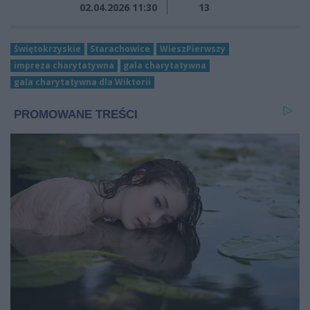
02.04.2026 11:30
13
Świętokrzyskie
Starachowice
WieszPierwszy
impreza charytatywna
gala charytatywna
gala charytatywna dla Wiktorii