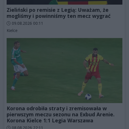
Zieliński po remisie z Legią: Uważam, że
mogliśmy i powinniśmy ten mecz wygrać
Data dodania artykułu:
09.08.2026 00:11
Kategorie artykułu:
Kielce
Korona odrobiła straty i zremisowała w
pierwszym meczu sezonu na Exbud Arenie.
Korona Kielce 1:1 Legia Warszawa
Data dodania artykułu:
08.08.2026 22:11