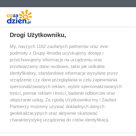
REKLAMA
Drogi Użytkowniku,
My, naszych 1162 zaufanych partnerów oraz inne
podmioty z Grupy 4media uzyskujemy dostęp i
przechowujemy informacje na urządzeniu oraz
przetwarzamy dane osobowe, takie jak unikalne
identyfikatory, standardowe informacje wysyłane przez
urządzenie czy dane przeglądania w celu zapewniania
spersonalizowanych reklam, wybór spersonalizowanych
treści, pomiar reklam i treści, badanie odbiorców oraz
Prywatność
Reklama
Redakcja
Praca Kielce
ulepszanie usług. Za zgodą Użytkownika my i Zaufani
Partnerzy możemy używać dokładnych danych
geolokalizacyjnych oraz aktywnie skanować
charakterystykę urządzenia do celów identyfikacji.
Ponieważ cenimy Twoją prywatność, prosimy o zgodę na
Szukaj
korzystanie z tych technologii poprzez kliknięcie