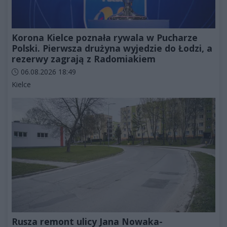
Korona Kielce poznała rywala w Pucharze
Polski. Pierwsza drużyna wyjedzie do Łodzi, a
rezerwy zagrają z Radomiakiem
Data dodania artykułu:
06.08.2026 18:49
Kategorie artykułu:
Kielce
Rusza remont ulicy Jana Nowaka-