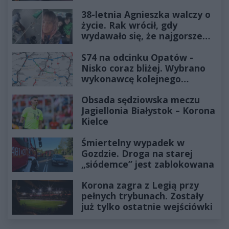
38-letnia Agnieszka walczy o
życie. Rak wrócił, gdy
wydawało się, że najgorsze
już minęło
S74 na odcinku Opatów -
Nisko coraz bliżej. Wybrano
wykonawcę kolejnego
odcinka
Obsada sędziowska meczu
Jagiellonia Białystok – Korona
Kielce
Śmiertelny wypadek w
Gozdzie. Droga na starej
„siódemce” jest zablokowana
Korona zagra z Legią przy
pełnych trybunach. Zostały
już tylko ostatnie wejściówki