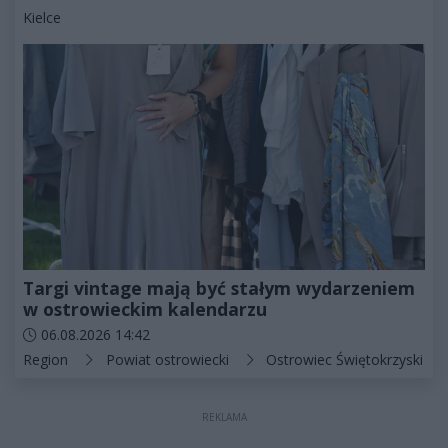
Kategorie artykułu:
Kielce
Targi vintage mają być stałym wydarzeniem
w ostrowieckim kalendarzu
Data dodania artykułu:
06.08.2026 14:42
Kategorie artykułu:
Region
Powiat ostrowiecki
Ostrowiec Świętokrzyski
REKLAMA