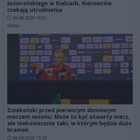
Jeziorańskiego w Kielcach. Kierowców
czekają utrudnienia
Data dodania artykułu:
06.08.2026 16:21
Kategorie artykułu:
Kielce
Dziekoński przed pierwszym domowym
meczem sezonu: Może to być otwarty mecz,
ale niekoniecznie taki, w którym będzie dużo
bramek
Data dodania artykułu:
06.08.2026 15:39