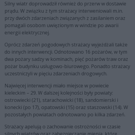
Silny wiatr doprowadził również do przerw w dostawie
prądu. W związku z tym strażacy interweniowali m.in.
przy dwóch zdarzeniach związanych z zasilaniem oraz
pomagali osobom uwięzionym w windzie po awarii
energii elektrycznej.
Oprócz zdarzeń pogodowych strażacy wyjeżdżali także
do innych interwencji. Odnotowano 16 pożarów, w tym
dwa pożary sadzy w kominach, pięć pożarów traw oraz
pożar budynku usługowo-biurowego. Ponadto strażacy
uczestniczyli w pięciu zdarzeniach drogowych.
Najwięcej interwencji miało miejsce w powiecie
kieleckim – 29. W dalszej kolejności były powiaty:
ostrowiecki (21), starachowicki (18), sandomierski i
konecki (po 17), opatowski (15) oraz staszowski (14). W
pozostałych powiatach odnotowano po kilka zdarzeń.
Strażacy apelują o zachowanie ostrożności w czasie
silnych wiatrów oraz zabezpieczanie mienia, które