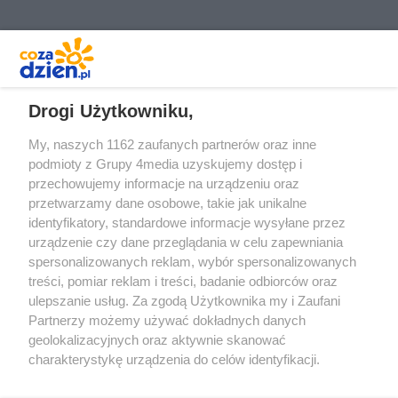
REKLAMA
Drogi Użytkowniku,
My, naszych 1162 zaufanych partnerów oraz inne
podmioty z Grupy 4media uzyskujemy dostęp i
przechowujemy informacje na urządzeniu oraz
przetwarzamy dane osobowe, takie jak unikalne
identyfikatory, standardowe informacje wysyłane przez
urządzenie czy dane przeglądania w celu zapewniania
spersonalizowanych reklam, wybór spersonalizowanych
treści, pomiar reklam i treści, badanie odbiorców oraz
Prywatność
Reklama
Redakcja
Praca Kielce
ulepszanie usług. Za zgodą Użytkownika my i Zaufani
Partnerzy możemy używać dokładnych danych
geolokalizacyjnych oraz aktywnie skanować
charakterystykę urządzenia do celów identyfikacji.
Ponieważ cenimy Twoją prywatność, prosimy o zgodę na
Szukaj