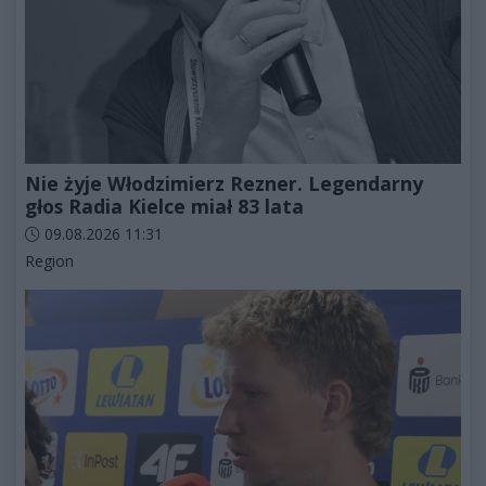
Nie żyje Włodzimierz Rezner. Legendarny
głos Radia Kielce miał 83 lata
Data dodania artykułu:
09.08.2026 11:31
Kategorie artykułu:
Region