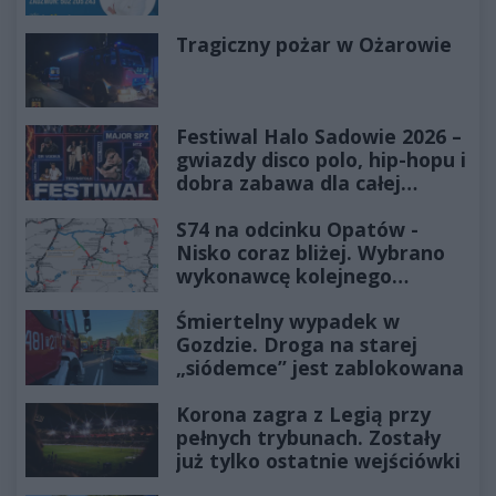
Tragiczny pożar w Ożarowie
Festiwal Halo Sadowie 2026 –
gwiazdy disco polo, hip-hopu i
dobra zabawa dla całej
rodziny!
S74 na odcinku Opatów -
Nisko coraz bliżej. Wybrano
wykonawcę kolejnego
odcinka
Śmiertelny wypadek w
Gozdzie. Droga na starej
„siódemce” jest zablokowana
Korona zagra z Legią przy
pełnych trybunach. Zostały
już tylko ostatnie wejściówki