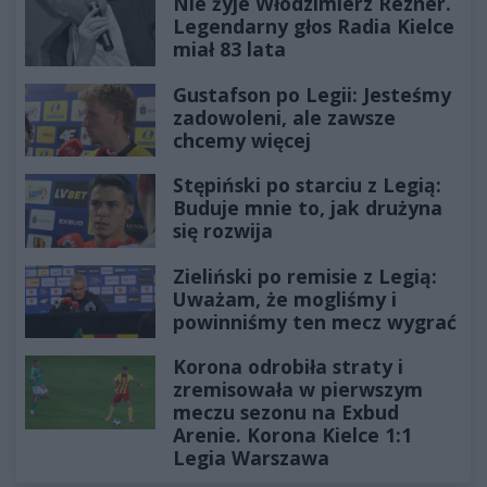
Nie żyje Włodzimierz Rezner.
Legendarny głos Radia Kielce
miał 83 lata
Gustafson po Legii: Jesteśmy
zadowoleni, ale zawsze
chcemy więcej
Stępiński po starciu z Legią:
Buduje mnie to, jak drużyna
się rozwija
Zieliński po remisie z Legią:
Uważam, że mogliśmy i
powinniśmy ten mecz wygrać
Korona odrobiła straty i
zremisowała w pierwszym
meczu sezonu na Exbud
Arenie. Korona Kielce 1:1
Legia Warszawa