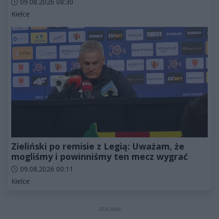
Data dodania artykułu:
09.08.2026 08:30
Kategorie artykułu:
Kielce
Zieliński po remisie z Legią: Uważam, że
mogliśmy i powinniśmy ten mecz wygrać
Data dodania artykułu:
09.08.2026 00:11
Kategorie artykułu:
Kielce
REKLAMA