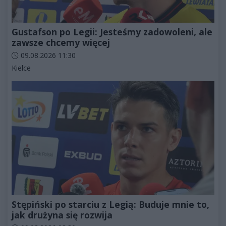
Gustafson po Legii: Jesteśmy zadowoleni, ale
zawsze chcemy więcej
Data dodania artykułu:
09.08.2026 11:30
Kategorie artykułu:
Kielce
Stępiński po starciu z Legią: Buduje mnie to,
jak drużyna się rozwija