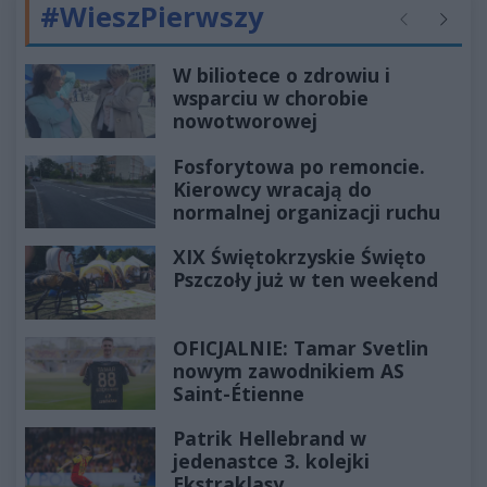
#WieszPierwszy
Poprzednie
Następ
W biliotece o zdrowiu i
wsparciu w chorobie
nowotworowej
Fosforytowa po remoncie.
Kierowcy wracają do
normalnej organizacji ruchu
XIX Świętokrzyskie Święto
Pszczoły już w ten weekend
OFICJALNIE: Tamar Svetlin
nowym zawodnikiem AS
Saint-Étienne
Patrik Hellebrand w
jedenastce 3. kolejki
Ekstraklasy