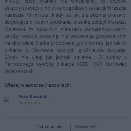
minuty, choć bramek nie widzieliśmy, to obydwa
zespoły stworzyły po kilka dogodnych sytuacji. Wreszcie
nadeszła 70 minuta, kiedy to, jak się później okazało,
decydująca o losach spotkania bramkę zdobył Mateusz
Majewski. W ostatnich minutach pomarańczo-czarni
założyli wysoki pressing, nie pozwalając gospodarzom
na zbyt wiele. Siatka próbowała gry z kontry, jednak to
piłkarze z Ostrowca tworzyli groźniejsze sytuacje.
Wynik nie uległ już jednak zmianie i 3 punkty z
Tarnobrzega wywożą piłkarze KSZO 1929 Ostrowiec
Świętokrzyski.
Więcej o autorze / autorach:
Piotr Kowalski
Fotoreporter
Data dodania:
Wyświetleń: