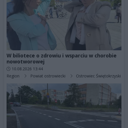
W biliotece o zdrowiu i wsparciu w chorobie
nowotworowej
Data dodania artykułu:
10.08.2026 13:44
Kategorie artykułu:
Region
Powiat ostrowiecki
Ostrowiec Świętokrzyski