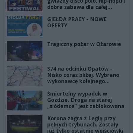
gwiazdy disco polo, hip-hopu i
dobra zabawa dla całej
rodziny!
GIEŁDA PRACY - NOWE
OFERTY
Tragiczny pożar w Ożarowie
S74 na odcinku Opatów -
Nisko coraz bliżej. Wybrano
wykonawcę kolejnego
odcinka
Śmiertelny wypadek w
Gozdzie. Droga na starej
„siódemce” jest zablokowana
Korona zagra z Legią przy
pełnych trybunach. Zostały
już tylko ostatnie wejściówki