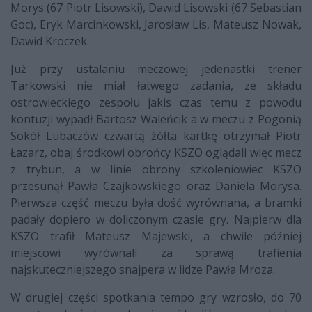
Morys (67 Piotr Lisowski), Dawid Lisowski (67 Sebastian
Goc), Eryk Marcinkowski, Jarosław Lis, Mateusz Nowak,
Dawid Kroczek.
Już przy ustalaniu meczowej jedenastki trener
Tarkowski nie miał łatwego zadania, ze składu
ostrowieckiego zespołu jakis czas temu z powodu
kontuzji wypadł Bartosz Waleńcik a w meczu z Pogonią
Sokół Lubaczów czwartą żółta kartkę otrzymał Piotr
Łazarz, obaj środkowi obrońcy KSZO oglądali więc mecz
z trybun, a w linie obrony szkoleniowiec KSZO
przesunął Pawła Czajkowskiego oraz Daniela Morysa.
Pierwsza część meczu była dość wyrównana, a bramki
padały dopiero w doliczonym czasie gry. Najpierw dla
KSZO trafił Mateusz Majewski, a chwile później
miejscowi wyrównali za sprawą trafienia
najskuteczniejszego snajpera w lidze Pawła Mroza.
W drugiej części spotkania tempo gry wzrosło, do 70