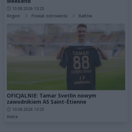
weekend
Data dodania artykułu:
10.08.2026 13:25
Kategorie artykułu:
Region
Powiat ostrowiecki
Bałtów
OFICJALNIE: Tamar Svetlin nowym
zawodnikiem AS Saint-Étienne
Data dodania artykułu:
10.08.2026 13:25
Kategorie artykułu:
Kielce