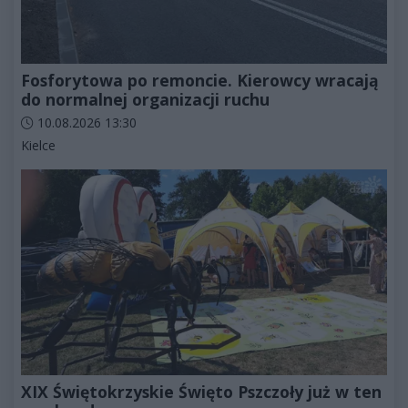
Fosforytowa po remoncie. Kierowcy wracają
do normalnej organizacji ruchu
Data dodania artykułu:
10.08.2026 13:30
Kategorie artykułu:
Kielce
XIX Świętokrzyskie Święto Pszczoły już w ten