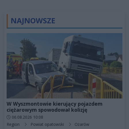
NAJNOWSZE
W Wyszmontowie kierujący pojazdem
ciężarowym spowodował kolizję
Data dodania artykułu:
06.08.2026 10:08
Kategorie artykułu:
Region
Powiat opatowski
Ożarów