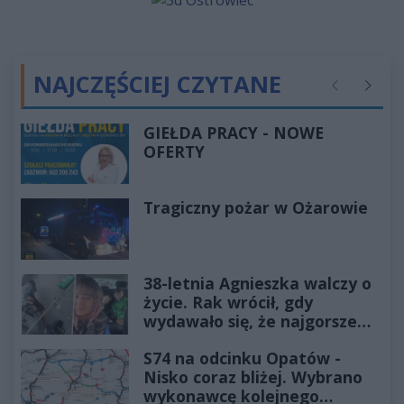
NAJCZĘŚCIEJ CZYTANE
Poprzednie
Następ
GIEŁDA PRACY - NOWE
OFERTY
Tragiczny pożar w Ożarowie
38-letnia Agnieszka walczy o
życie. Rak wrócił, gdy
wydawało się, że najgorsze
już minęło
S74 na odcinku Opatów -
Nisko coraz bliżej. Wybrano
wykonawcę kolejnego