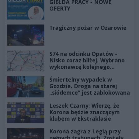
GIEŁDA PRACY - NOWE
OFERTY
Tragiczny pożar w Ożarowie
S74 na odcinku Opatów -
Nisko coraz bliżej. Wybrano
wykonawcę kolejnego
odcinka
Śmiertelny wypadek w
Gozdzie. Droga na starej
„siódemce” jest zablokowana
Leszek Czarny: Wierzę, że
Korona będzie znaczącym
klubem w Ekstraklasie
Korona zagra z Legią przy
pełnych trybunach. Zostały