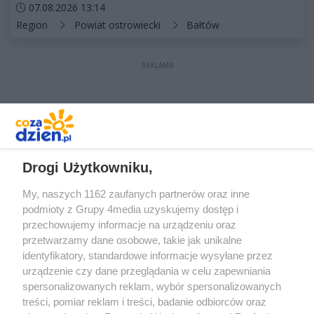
Data dodania artykułu:
07.08.2026 13:14
Kategorie artykułu:
Region
Powiat ostrowiecki
Bałtów
REKLAMA
REKLAMA
Drogi Użytkowniku,
My, naszych 1162 zaufanych partnerów oraz inne
podmioty z Grupy 4media uzyskujemy dostęp i
przechowujemy informacje na urządzeniu oraz
przetwarzamy dane osobowe, takie jak unikalne
identyfikatory, standardowe informacje wysyłane przez
urządzenie czy dane przeglądania w celu zapewniania
spersonalizowanych reklam, wybór spersonalizowanych
treści, pomiar reklam i treści, badanie odbiorców oraz
Prywatność
Reklama
Redakcja
Praca Kielce