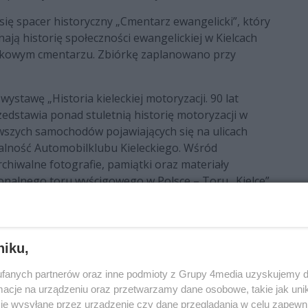
e się spacer historyczny „Cmentarz ewangelicki”, który
ają historię społeczności ewangelickiej w Kielcach
ytkowym cmentarzu. Zbiórkę zaplanowano przy
ystawę „Historia kieleckiej motoryzacji. 90 lat
edstawia ponad stuletnią historię motoryzacji w
erwszych samochodów pojawiających się na ulicach
łalność Automobilklubu Kieleckiego. Wśród
hiwalne fotografie, pamiątki oraz materiały
onalnego toru wyścigowego w Polsce – Toru „Kielce”.
rnika 2026 roku.
przygotowało również szeroką ofertę edukacyjną
anizowanych. Od końca czerwca do końca sierpnia
niku,
, historii motoryzacji, dawnym rzemiosłom, legendom
 zdobienia ksiąg czy tkactwu. Uzupełnieniem
fanych partnerów oraz inne podmioty z Grupy 4media uzyskujemy d
ce. Miasto wielu kultur”. Zajęcia prowadzone są od
cje na urządzeniu oraz przetwarzamy dane osobowe, takie jak unika
je wysyłane przez urządzenie czy dane przeglądania w celu zapewn