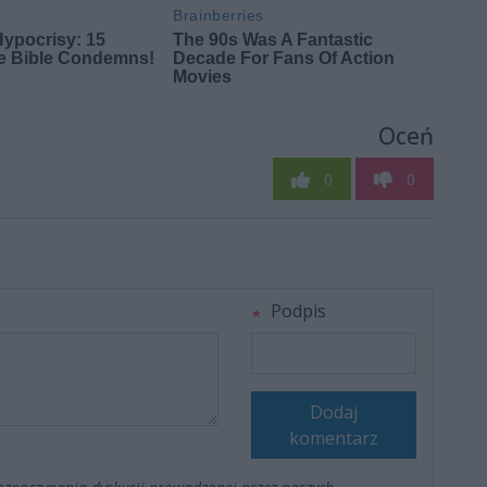
Oceń
0
0
Podpis
Dodaj
komentarz