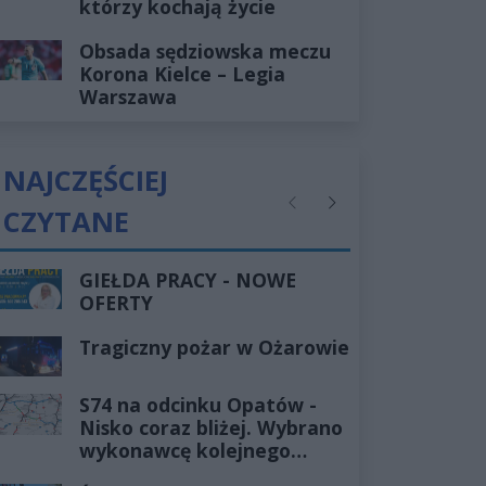
którzy kochają życie
Obsada sędziowska meczu
Korona Kielce – Legia
Warszawa
NAJCZĘŚCIEJ
CZYTANE
Poprzednie
Następne
GIEŁDA PRACY - NOWE
OFERTY
Tragiczny pożar w Ożarowie
S74 na odcinku Opatów -
Nisko coraz bliżej. Wybrano
wykonawcę kolejnego
odcinka