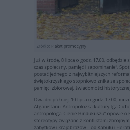
Źródło:
Plakat promocyjny
Już w środę, 8 lipca o godz. 17.00, odbędzie 
czas społeczny, pamięć i zapominanie”. Spo
postać jednego z najwybitniejszych reform
świętokrzyskiego stopniowo znika ze społec
pamięci zbiorowej, świadomości historycznej
Dwa dni później, 10 lipca o godz. 17.00, m
Afganistanu. Antropolożka kultury Iga Cich
antropologa. Cienie Hindukuszu” opowie o 
stereotypy związane z konfliktami zbrojnymi
zabytków i krajobrazów – od Kabulu i Herat