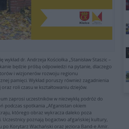
się wykład dr. Andrzeja Kościołka „Stanisław Staszic –
tkanie będzie próbą odpowiedzi na pytanie, dlaczego
atorów i wizjonerów rozwoju regionu
znej pamięci. Wykład poruszy również zagadnienia
 oraz roli czasu w kształtowaniu dziejów.
uzeum zaprosi uczestników w niezwykłą podróż do
oń podczas spotkania „Afganistan okiem
kraju, którego obraz wykracza daleko poza
. Uczestnicy poznają bogactwo afgańskiej kultury,
u po Korytarz Wachański oraz jeziora Band-e Amir.