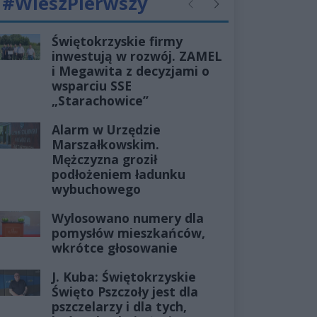
#WieszPierwszy
Poprzednie
Następne
Świętokrzyskie firmy
inwestują w rozwój. ZAMEL
i Megawita z decyzjami o
wsparciu SSE
„Starachowice”
Alarm w Urzędzie
Marszałkowskim.
Mężczyzna groził
podłożeniem ładunku
wybuchowego
Wylosowano numery dla
pomysłów mieszkańców,
wkrótce głosowanie
J. Kuba: Świętokrzyskie
Święto Pszczoły jest dla
pszczelarzy i dla tych,