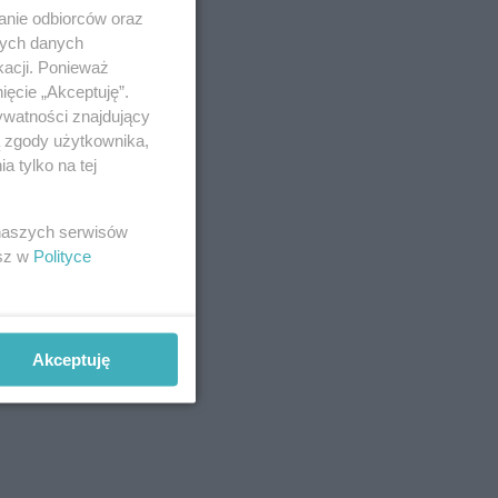
anie odbiorców oraz
nych danych
kacji. Ponieważ
ięcie „Akceptuję”.
ywatności znajdujący
ą zgody użytkownika,
 tylko na tej
 naszych serwisów
esz w
Polityce
Akceptuję