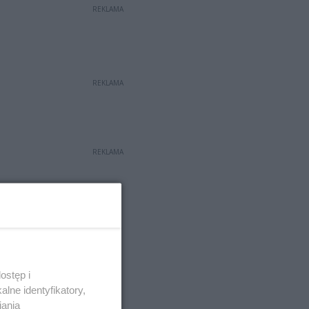
REKLAMA
REKLAMA
REKLAMA
ostęp i
lne identyfikatory,
iania