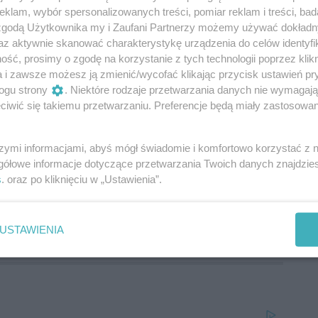
klam, wybór spersonalizowanych treści, pomiar reklam i treści, bad
Staszic. Myślenie, które wyprzedziło czas”,
 zgodą Użytkownika my i Zaufani Partnerzy możemy używać dokład
ch i ponadpodstawowych. Cykl zajęć przybliża
az aktywnie skanować charakterystykę urządzenia do celów identyfi
ść, prosimy o zgodę na korzystanie z tych technologii poprzez klikn
eformatora i wizjonera, pokazując aktualność jego
a i zawsze możesz ją zmienić/wycofać klikając przycisk ustawień pr
ogu strony
. Niektóre rodzaje przetwarzania danych nie wymagaj
ztaty dostępne są w Muzeum Historii Kielc.
iwić się takiemu przetwarzaniu. Preferencje będą miały zastosowania
szymi informacjami, abyś mógł świadomie i komfortowo korzystać z
gółowe informacje dotyczące przetwarzania Twoich danych znajdzi
s
. oraz po kliknięciu w „Ustawienia”.
USTAWIENIA
08