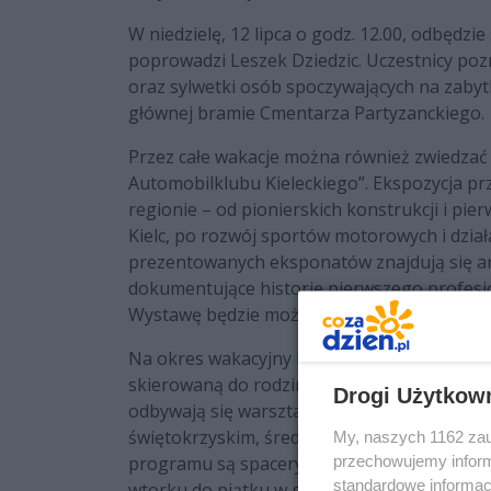
W niedzielę, 12 lipca o godz. 12.00, odbędzi
poprowadzi Leszek Dziedzic. Uczestnicy pozn
oraz sylwetki osób spoczywających na zab
głównej bramie Cmentarza Partyzanckiego.
Przez całe wakacje można również zwiedzać w
Automobilklubu Kieleckiego”. Ekspozycja prz
regionie – od pionierskich konstrukcji i pi
Kielc, po rozwój sportów motorowych i dzia
prezentowanych eksponatów znajdują się arc
dokumentujące historię pierwszego profesj
Wystawę będzie można oglądać do 4 paździe
Na okres wakacyjny Muzeum Historii Kielc 
skierowaną do rodzin z dziećmi i grup zorg
Drogi Użytkow
odbywają się warsztaty poświęcone geologii
świętokrzyskim, średniowiecznym technikom
My, naszych 1162 zau
programu są spacery tematyczne, m.in. „Kiel
przechowujemy informa
standardowe informac
wtorku do piątku w godzinach 9.00–14.00.