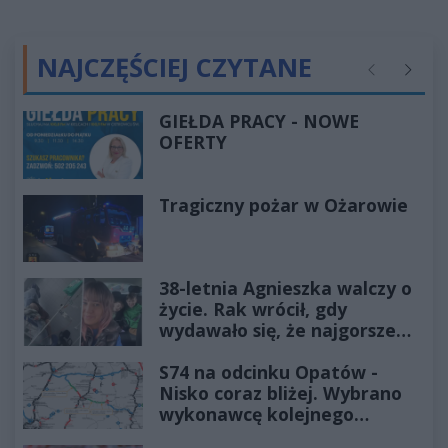
NAJCZĘŚCIEJ CZYTANE
Poprzednie
Następ
GIEŁDA PRACY - NOWE
OFERTY
Tragiczny pożar w Ożarowie
38-letnia Agnieszka walczy o
życie. Rak wrócił, gdy
wydawało się, że najgorsze
już minęło
S74 na odcinku Opatów -
Nisko coraz bliżej. Wybrano
wykonawcę kolejnego
odcinka