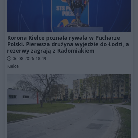
Korona Kielce poznała rywala w Pucharze
Polski. Pierwsza drużyna wyjedzie do Łodzi, a
rezerwy zagrają z Radomiakiem
Data dodania artykułu:
06.08.2026 18:49
Kategorie artykułu:
Kielce