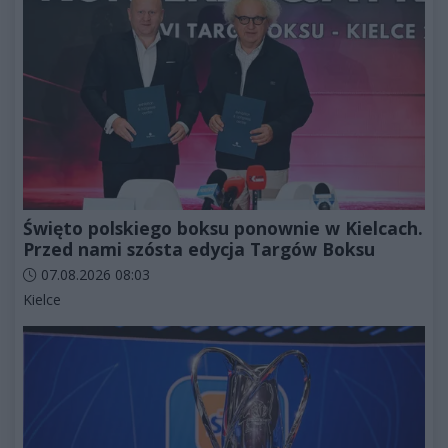
Święto polskiego boksu ponownie w Kielcach.
Przed nami szósta edycja Targów Boksu
Data dodania artykułu:
07.08.2026 08:03
Kategorie artykułu:
Kielce