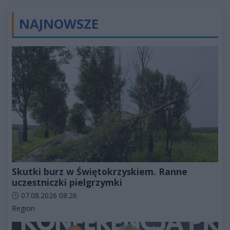
NAJNOWSZE
Skutki burz w Świętokrzyskiem. Ranne
uczestniczki pielgrzymki
Data dodania artykułu:
07.08.2026 08:26
Kategorie artykułu:
Region