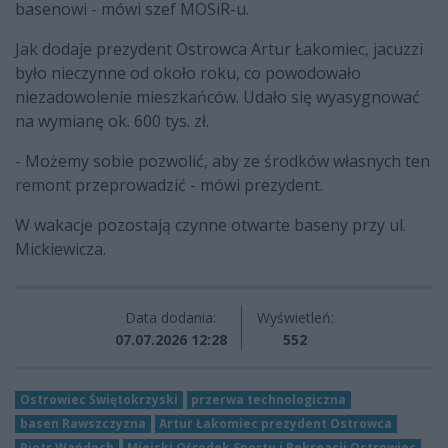
basenowi - mówi szef MOSiR-u.
Jak dodaje prezydent Ostrowca Artur Łakomiec, jacuzzi
było nieczynne od około roku, co powodowało
niezadowolenie mieszkańców. Udało się wyasygnować
na wymianę ok. 600 tys. zł.
- Możemy sobie pozwolić, aby ze środków własnych ten
remont przeprowadzić - mówi prezydent.
W wakacje pozostają czynne otwarte baseny przy ul.
Mickiewicza.
Data dodania:
Wyświetleń:
07.07.2026 12:28
552
Ostrowiec Świętokrzyski
przerwa technologiczna
basen Rawszczyzna
Artur Łakomiec prezydent Ostrowca
Piotr Wańdoch
Miejski Ośrodek Sportu i Rekreacji Ostrowiec