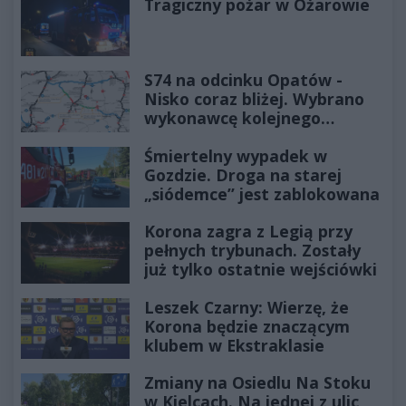
Tragiczny pożar w Ożarowie
S74 na odcinku Opatów -
Nisko coraz bliżej. Wybrano
wykonawcę kolejnego
odcinka
Śmiertelny wypadek w
Gozdzie. Droga na starej
„siódemce” jest zablokowana
Korona zagra z Legią przy
pełnych trybunach. Zostały
już tylko ostatnie wejściówki
Leszek Czarny: Wierzę, że
Korona będzie znaczącym
klubem w Ekstraklasie
Zmiany na Osiedlu Na Stoku
w Kielcach. Na jednej z ulic