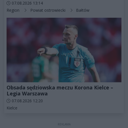
Data dodania artykułu:
07.08.2026 13:14
Kategorie artykułu:
Region
Powiat ostrowiecki
Bałtów
Obsada sędziowska meczu Korona Kielce –
Legia Warszawa
Data dodania artykułu:
07.08.2026 12:20
Kategorie artykułu:
Kielce
REKLAMA