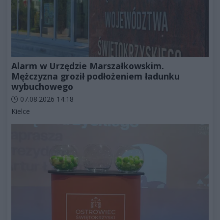
Alarm w Urzędzie Marszałkowskim.
Mężczyzna groził podłożeniem ładunku
wybuchowego
Data dodania artykułu:
07.08.2026 14:18
Kategorie artykułu:
Kielce