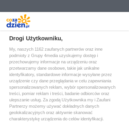
REKLAMA
Drogi Użytkowniku,
My, naszych 1162 zaufanych partnerów oraz inne
podmioty z Grupy 4media uzyskujemy dostęp i
przechowujemy informacje na urządzeniu oraz
przetwarzamy dane osobowe, takie jak unikalne
identyfikatory, standardowe informacje wysyłane przez
urządzenie czy dane przeglądania w celu zapewniania
spersonalizowanych reklam, wybór spersonalizowanych
treści, pomiar reklam i treści, badanie odbiorców oraz
Prywatność
Reklama
Redakcja
Praca Kielce
ulepszanie usług. Za zgodą Użytkownika my i Zaufani
Partnerzy możemy używać dokładnych danych
geolokalizacyjnych oraz aktywnie skanować
charakterystykę urządzenia do celów identyfikacji.
Ponieważ cenimy Twoją prywatność, prosimy o zgodę na
Szukaj