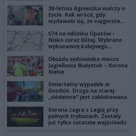
38-letnia Agnieszka walczy o
życie. Rak wrócił, gdy
wydawało się, że najgorsze
już minęło
S74 na odcinku Opatów -
Nisko coraz bliżej. Wybrano
wykonawcę kolejnego
odcinka
Obsada sędziowska meczu
Jagiellonia Białystok – Korona
Kielce
Śmiertelny wypadek w
Gozdzie. Droga na starej
„siódemce” jest zablokowana
Korona zagra z Legią przy
pełnych trybunach. Zostały
już tylko ostatnie wejściówki