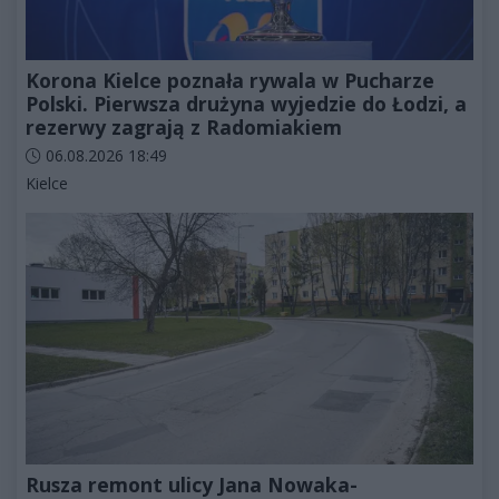
Korona Kielce poznała rywala w Pucharze
Polski. Pierwsza drużyna wyjedzie do Łodzi, a
rezerwy zagrają z Radomiakiem
Data dodania artykułu:
06.08.2026 18:49
Kategorie artykułu:
Kielce
Rusza remont ulicy Jana Nowaka-