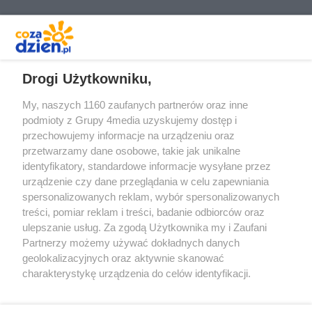
REKLAMA
Drogi Użytkowniku,
My, naszych 1160 zaufanych partnerów oraz inne
podmioty z Grupy 4media uzyskujemy dostęp i
przechowujemy informacje na urządzeniu oraz
przetwarzamy dane osobowe, takie jak unikalne
identyfikatory, standardowe informacje wysyłane przez
urządzenie czy dane przeglądania w celu zapewniania
spersonalizowanych reklam, wybór spersonalizowanych
treści, pomiar reklam i treści, badanie odbiorców oraz
Prywatność
Reklama
Redakcja
Praca Kielce
ulepszanie usług. Za zgodą Użytkownika my i Zaufani
Partnerzy możemy używać dokładnych danych
geolokalizacyjnych oraz aktywnie skanować
charakterystykę urządzenia do celów identyfikacji.
Ponieważ cenimy Twoją prywatność, prosimy o zgodę na
Szukaj
korzystanie z tych technologii poprzez kliknięcie