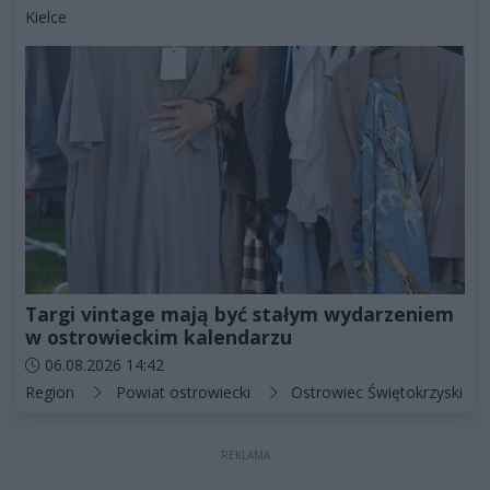
Kategorie artykułu:
Kielce
Targi vintage mają być stałym wydarzeniem
w ostrowieckim kalendarzu
Data dodania artykułu:
06.08.2026 14:42
Kategorie artykułu:
Region
Powiat ostrowiecki
Ostrowiec Świętokrzyski
REKLAMA