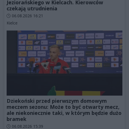
Jeziorańskiego w Kielcach. Kierowców
czekają utrudnienia
Data dodania artykułu:
06.08.2026 16:21
Kategorie artykułu:
Kielce
Dziekoński przed pierwszym domowym
meczem sezonu: Może to być otwarty mecz,
ale niekoniecznie taki, w którym będzie dużo
bramek
Data dodania artykułu:
06.08.2026 15:39