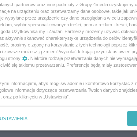
 Rozmowy Radia Rekord był Grzegorz Domagała
fanych partnerów oraz inne podmioty z Grupy 4media uzyskujemy d
imierza-Wielka, kandydat na prezesa
cje na urządzeniu oraz przetwarzamy dane osobowe, takie jak unika
wiązku Piłki Nożnej w Kielcach.
je wysyłane przez urządzenie czy dane przeglądania w celu zapewn
klam, wybór spersonalizowanych treści, pomiar reklam i treści, bad
 zgodą Użytkownika my i Zaufani Partnerzy możemy używać dokład
iec oficjalnie zawodnikiem Sparty
az aktywnie skanować charakterystykę urządzenia do celów identyfi
elka!
ść, prosimy o zgodę na korzystanie z tych technologii poprzez klikn
a i zawsze możesz ją zmienić/wycofać klikając przycisk ustawień pr
czekali z wielką niecierpliwością. Ale stało się i
ogu strony
. Niektóre rodzaje przetwarzania danych nie wymagaj
entowano nowego zawodnika Sparty Kazimierza Wielka
iwić się takiemu przetwarzaniu. Preferencje będą miały zastosowania
a.
szymi informacjami, abyś mógł świadomie i komfortowo korzystać z
gółowe informacje dotyczące przetwarzania Twoich danych znajdzi
Baseny Mineralne świętują pierwszą
s
. oraz po kliknięciu w „Ustawienia”.
erskie Baseny Mineralne obchodzą pierwszą rocznicę
 Pleszyński, prezes Kazimierskiego Ośrodka
USTAWIENIA
la, że z miesiąca na miesiąc rośnie ich popularność
yjątkowego punktu na turystycznej mapie regionu.