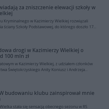
ga zarówno turystów, jak i mieszkańców
wiadają za zniszczenie elewacji szkoły w
ksu oraz korzyści zdrowotnych płynących z kąpieli w
elkiej
h mineralnych.
ału Kryminalnego w Kazimierzy Wielkiej rozwiązali
a ściany Szkoły Podstawowej, do którego doszło 17
wynikające z aktu wandalizmu oszacowano na 5000
owa drogi w Kazimierzy Wielkiej o
d 100 mln zł
atowym w Kazimierzy Wielkiej, z udziałem członków
wa Świętokrzyskiego Anity Koniusz i Andrzeja
została umowa pomiędzy Barbarą Kieres, dyrektorem
Zarządu Dróg Wojewódzkich w Kielcach a
prezesem Przedsiębiorstwa Robót
 W budowaniu klubu zainspirował mnie
T” Sp. z o.o.
a
Wielka stała się sensacją obecnego sezonu w RS