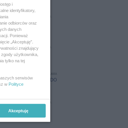
03.08.2026
ostęp i
lne identyfikatory,
iania
REKLAMA
anie odbiorców oraz
nych danych
kacji. Ponieważ
ięcie „Akceptuję”.
REKLAMA
ywatności znajdujący
ą zgody użytkownika,
 tylko na tej
REKLAMA
 naszych serwisów
esz w
Polityce
REKLAMA
Akceptuję