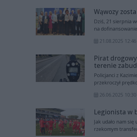
instytucje, to nie 
Wąwozy zosta
historią i kulturą.
Dziś, 21 sierpnia
na dofinansowanie
kwota wsparcia z 
21.08.2025 12:46
wynosi ponad 3,4 m
Pirat drogow
terenie zab
Policjanci z Kazim
przekroczył pręd
Kierujący stracił p
26.06.2025 10:30
Legionista w 
Jak udało nam się u
rzekomym transferz
warszawskiej Legii