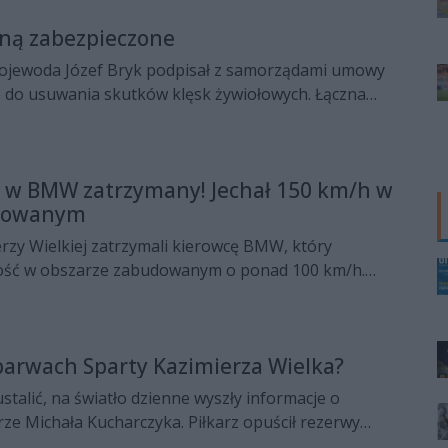
tylko okazja do wspomnień, ale i do żywego dialogu z
ną zabezpieczone
 wojewoda Józef Bryk podpisał z samorządami umowy
 do usuwania skutków klęsk żywiołowych. Łączna
Ministerstwa Spraw Wewnętrznych i Administracji
ln zł.
y w BMW zatrzymany! Jechał 150 km/h w
udowanym
ierzy Wielkiej zatrzymali kierowcę BMW, który
kość w obszarze zabudowanym o ponad 100 km/h.
rawo jazdy.
barwach Sparty Kazimierza Wielka?
stalić, na światło dzienne wyszły informacje o
e Michała Kucharczyka. Piłkarz opuścił rezerwy
 i – według krążących plotek – ma przenieść się do