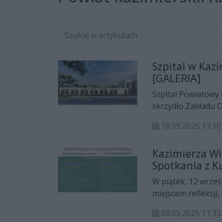
Szpital w Kaz
[GALERIA]
Szpital Powiatowy
skrzydło Zakładu O
poprawić warunki l
18.09.2025 13:10
Kazimierza Wie
Spotkania z K
W piątek, 12 wrześ
miejscem refleksji
żydowskim w ramac
08.09.2025 11:33
organizowane przez