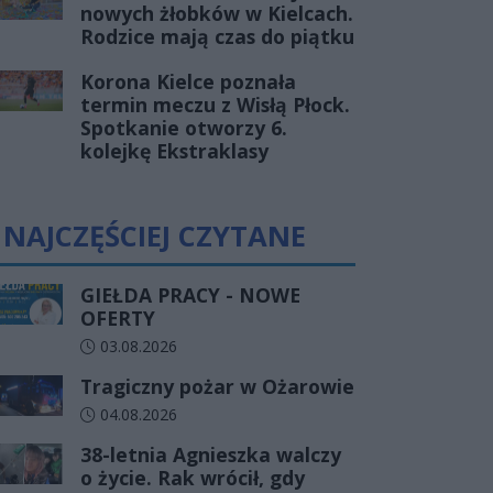
nowych żłobków w Kielcach.
Rodzice mają czas do piątku
Korona Kielce poznała
termin meczu z Wisłą Płock.
Spotkanie otworzy 6.
kolejkę Ekstraklasy
NAJCZĘŚCIEJ CZYTANE
GIEŁDA PRACY - NOWE
OFERTY
Data dodania artykułu:
03.08.2026
Tragiczny pożar w Ożarowie
Data dodania artykułu:
04.08.2026
38-letnia Agnieszka walczy
o życie. Rak wrócił, gdy