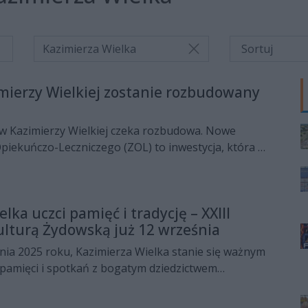
Kazimierza Wielka
imierzy Wielkiej zostanie rozbudowany
 w Kazimierzy Wielkiej czeka rozbudowa. Nowe
piekuńczo-Leczniczego (ZOL) to inwestycja, która ma
eczenia pacjentów i rozszerzyć możliwości placówki.
lka uczci pamięć i tradycję – XXIII
ulturą Żydowską już 12 września
nia 2025 roku, Kazimierza Wielka stanie się ważnym
, pamięci i spotkań z bogatym dziedzictwem
h XXIII Spotkań z Kulturą Żydowską. Wydarzenie,
 Buskie Stowarzyszenie Kulturalne i liczne lokalne