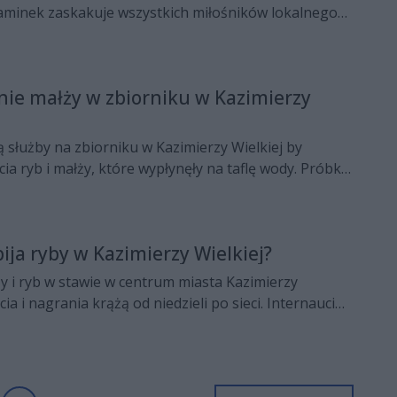
niaminek zaskakuje wszystkich miłośników lokalnego
zji w naszym studiu gościł Grzegorz Domagała, prezes
elił się z nami kilkoma interesującymi zakulisowymi
ie małży w zbiorniku w Kazimierzy
ą służby na zbiorniku w Kazimierzy Wielkiej by
ia ryb i małży, które wypłynęły na taflę wody. Próbki
kazane do badań.
ija ryby w Kazimierzy Wielkiej?
ży i ryb w stawie w centrum miasta Kazimierzy
cia i nagrania krążą od niedzieli po sieci. Internauci
dem katastrofy ekologicznej jest brak wystarczającej
ie?