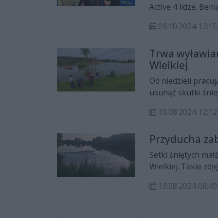
Active 4 lidze. Be
futbolu. Z tej oka
09.10.2024 12:15
klubu, który podzi
informacjami.
Trwa wyławian
Wielkiej
Od niedzieli pracuj
usunąć skutki śnięc
wody zostały prze
19.08.2024 12:12
Przyducha zab
Setki śniętych mał
Wielkiej. Takie zdję
oburzeni. Czy powo
19.08.2024 08:49
ilości tlenu w wodz