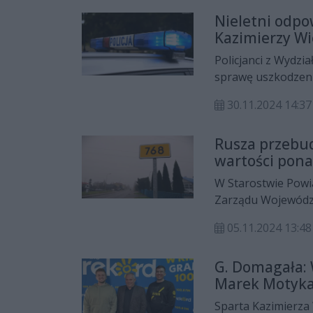
Miejsce to przycią
Nieletni odpo
poszukujących rela
Kazimierzy Wi
naturalnych wodac
Policjanci z Wydzi
sprawę uszkodzeni
listopada. Straty 
30.11.2024 14:37
złotych.
Rusza przebud
wartości pona
W Starostwie Powi
Zarządu Województ
Prusia podpisana 
05.11.2024 13:48
Świętokrzyskiego 
Mirosławem Szczukiewiczem, 
G. Domagała:
Inżynieryjnych „FAR
Marek Motyk
Sparta Kazimierza 