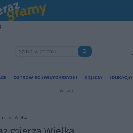
4
LCE
OSTROWIEC ŚWIĘTOKRZYSKI
ZDJĘCIA
EDUKACJA
REKLAMA
imierza Wielka
azimierza Wielka