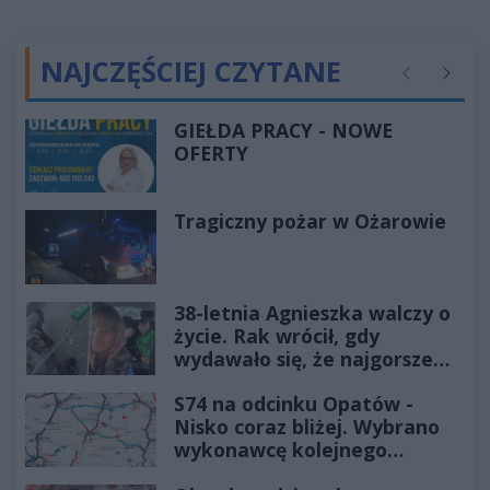
NAJCZĘŚCIEJ CZYTANE
Poprzednie
Następ
GIEŁDA PRACY - NOWE
OFERTY
Tragiczny pożar w Ożarowie
38-letnia Agnieszka walczy o
życie. Rak wrócił, gdy
wydawało się, że najgorsze
już minęło
S74 na odcinku Opatów -
Nisko coraz bliżej. Wybrano
wykonawcę kolejnego
odcinka