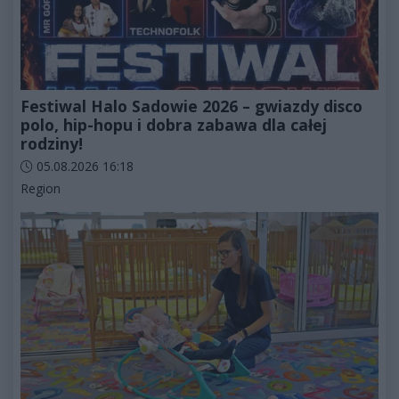
Festiwal Halo Sadowie 2026 – gwiazdy disco
polo, hip-hopu i dobra zabawa dla całej
rodziny!
Data dodania artykułu:
05.08.2026 16:18
Kategorie artykułu:
Region