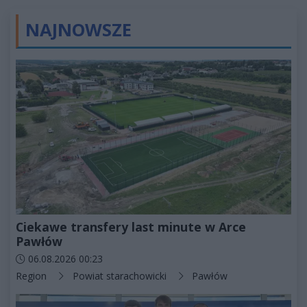
NAJNOWSZE
Ciekawe transfery last minute w Arce
Pawłów
Data dodania artykułu:
06.08.2026 00:23
Kategorie artykułu:
Region
Powiat starachowicki
Pawłów