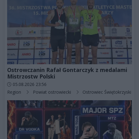
Ostrowczanin Rafał Gontarczyk z medalami
Mistrzostw Polski
Data dodania artykułu:
05.08.2026 23:56
Kategorie artykułu:
Region
Powiat ostrowiecki
Ostrowiec Świętokrzyski