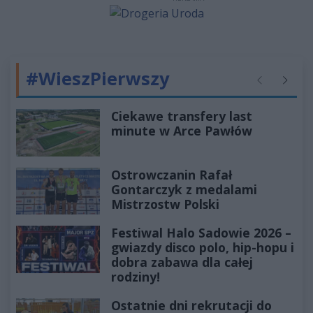
#WieszPierwszy
Poprzednie
Następ
Ciekawe transfery last
minute w Arce Pawłów
Ostrowczanin Rafał
Gontarczyk z medalami
Mistrzostw Polski
Festiwal Halo Sadowie 2026 –
gwiazdy disco polo, hip-hopu i
dobra zabawa dla całej
rodziny!
Ostatnie dni rekrutacji do