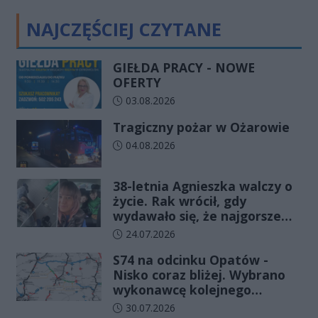
NAJCZĘŚCIEJ CZYTANE
GIEŁDA PRACY - NOWE
OFERTY
Data dodania artykułu:
03.08.2026
Tragiczny pożar w Ożarowie
Data dodania artykułu:
04.08.2026
38-letnia Agnieszka walczy o
życie. Rak wrócił, gdy
wydawało się, że najgorsze
już minęło
Data dodania artykułu:
24.07.2026
S74 na odcinku Opatów -
Nisko coraz bliżej. Wybrano
wykonawcę kolejnego
odcinka
Data dodania artykułu:
30.07.2026