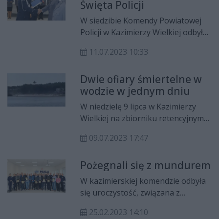
Święta Policji
po kilkukilometrowym pościgu.
W siedzibie Komendy Powiatowej
Policji w Kazimierzy Wielkiej odbyła
się uroczystość związana ze
11.07.2023 10:33
Świętem Policji.
Dwie ofiary śmiertelne w
wodzie w jednym dniu
W niedzielę 9 lipca w Kazimierzy
Wielkiej na zbiorniku retencyjnym
oraz nad zalewem w Bolminie
09.07.2023 17:47
trwały intensywne akcje ratunkowe.
40- letniego mężczyzny, podobnie
Pożegnali się z mundurem
jak 25 latka nie udało się uratować.
Strażacy i policjanci apelują o
W kazimierskiej komendzie odbyła
rozsądek i rozwagę nad wodą.
się uroczystość, związana z
odejściem na emeryturę 14
25.02.2023 14:10
funkcjonariuszy. Pełniący obowiązki