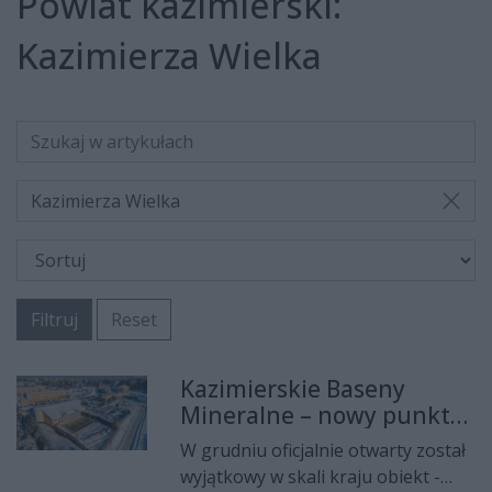
Powiat kazimierski:
Kazimierza Wielka
Kazimierza Wielka
Filtruj
Reset
Kazimierskie Baseny
Mineralne – nowy punkt
na świętokrzyskiej mapie
W grudniu oficjalnie otwarty został
relaksu
wyjątkowy w skali kraju obiekt -