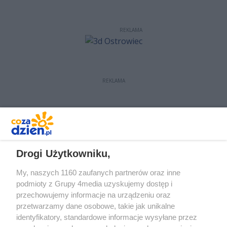
REKLAMA
REKLAMA
REKLAMA
Drogi Użytkowniku,
My, naszych 1160 zaufanych partnerów oraz inne
podmioty z Grupy 4media uzyskujemy dostęp i
przechowujemy informacje na urządzeniu oraz
przetwarzamy dane osobowe, takie jak unikalne
identyfikatory, standardowe informacje wysyłane przez