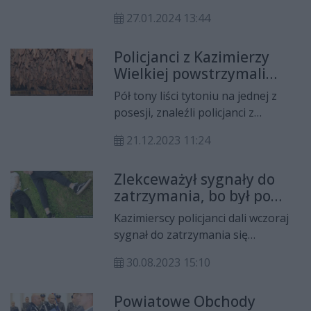
Kazimierskie Baseny Mineralne,
27.01.2024 13:44
mieszczące się w Kazimierzy
Wielkiej na terenie kompleksu
Policjanci z Kazimierzy
krytej pływalni „Wodny Raj”.
Wielkiej powstrzymali
tytoniową kontrabandę
Pół tony liści tytoniu na jednej z
posesji, znaleźli policjanci z
Kazimierzy Wielkiej. Udana akcja
21.12.2023 11:24
była zwieńczeniem prowadzonego,
w ostatnim czasie, śledztwa. Straty
Zlekceważył sygnały do
Skarbu Państwa z powodu
zatrzymania, bo był po
niezapłaconej akcyzy mogły być
narkotykach
znaczące.
Kazimierscy policjanci dali wczoraj
sygnał do zatrzymania się
kierującemu samochodem marki
30.08.2023 15:10
Audi. Wszystko zaczęło się w samo
południe w miejscowości
Powiatowe Obchody
Opatowiec, a zakończyło dopiero