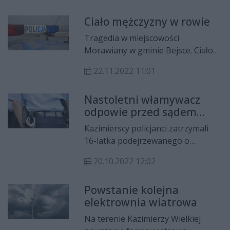
Komendanta Powiatowego Policji w
Ciało mężczyzny w rowie
Kazimierzy Wielkiej nadkom.
Tomasz Zwolski w imieniu
Tragedia w miejscowości
wszystkich policjantów oraz
Morawiany w gminie Bejsce. Ciało
pracowników cywilnych
35 letniego mężczyzny znajdowało
podziękował im za wieloletnią
22.11.2022 11:01
się w rowie melioracyjnym.
służbę oraz życzył powodzenia w
rozpoczynającym się dla nich
Nastoletni włamywacz
nowym etapie życia.
odpowie przed sądem
rodzinnym
Kazimierscy policjanci zatrzymali
16-latka podejrzewanego o
włamanie do jednego ze sklepów
20.10.2022 12:02
spożywczo-przemysłowych. Miał on
stamtąd ukraść papierosy o
Powstanie kolejna
wartości prawie 1000 złotych.
elektrownia wiatrowa
Na terenie Kazimierzy Wielkiej