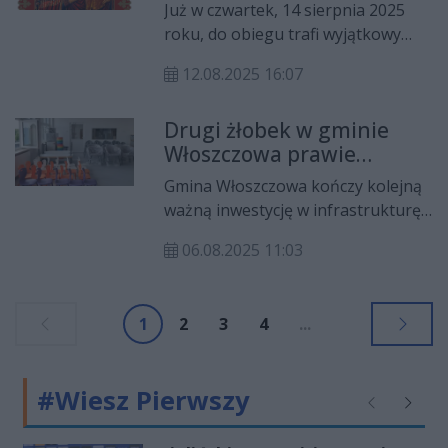
pocztowym
zorganizowanej w Włoszczowie
Już w czwartek, 14 sierpnia 2025
zapowiedziano protest przeciw
roku, do obiegu trafi wyjątkowy
marginalizacji lokalnej stacji
znaczek pocztowy przedstawiający
kolejowej.
12.08.2025 16:07
wizerunek Matki Bożej Płaczącej z
Dzierzgowa. To unikalna emisja
Drugi żłobek w gminie
przygotowana z okazji 700-lecia
Włoszczowa prawie
parafii Wniebowzięcia NMP w
gotowy. Start już po
Dzierzgowie – miejsca o niezwykłej
Gmina Włoszczowa kończy kolejną
wakacjach
historii i duchowym znaczeniu.
ważną inwestycję w infrastrukturę
opieki nad najmłodszymi
06.08.2025 11:03
mieszkańcami. W Łachowie, w
budynku po zlikwidowanej szkole,
powstał drugi w gminie
1
2
3
4
...
samorządowy żłobek. Prace
budowlane dobiegają końca. Trwa
właśnie meblowanie placówki,
#Wiesz Pierwszy
która rozpocznie działalność po
Poprzednie
Następ
wakacjach.