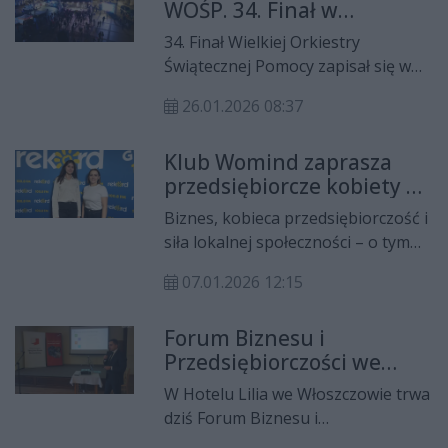
WOŚP. 34. Finał w
uczestniczył Zastępca Komendanta
rekordowym tempie i z
Wojewódzkiego Policji w Kielcach,
34. Finał Wielkiej Orkiestry
ogromnym
insp. Jacek Cholewa,
Świątecznej Pomocy zapisał się w
zaangażowaniem
przedstawiciele samorządu,
województwie świętokrzyskim jako
mieszkańców
policjanci oraz pracownicy cywilni
26.01.2026 08:37
dzień pełen solidarności, otwartych
jednostki.
serc i realnej pomocy dla
Klub Womind zaprasza
najmłodszych pacjentów. Od
przedsiębiorcze kobiety na
wczesnych godzin porannych ulice
wydarzenie "Biznesowa
miast i miasteczek regionu
Biznes, kobieca przedsiębiorczość i
Włoszczowa" z udziałem
wypełniły się wolontariuszami z
siła lokalnej społeczności – o tym
Jacka Walkiewicza (12.01)
charakterystycznymi czerwonymi
już teraz na antenie Radia Rekord.
serduszkami WOŚP.
07.01.2026 12:15
Gośćmi w naszym studiu byli:
Monika Furmańczyk oraz Olga
Forum Biznesu i
Suliga Sikora z klubu Womind,
Przedsiębiorczości we
organizatorki wydarzenia
Włoszczowie (Zdjęcia)
Biznesowa Włoszczowa, które od 3
W Hotelu Lilia we Włoszczowie trwa
lat inspirują, łączą i wspiera kobiety
dziś Forum Biznesu i
rozwijające swoje firmy w regionie.
Przedsiębiorczości – spotkanie