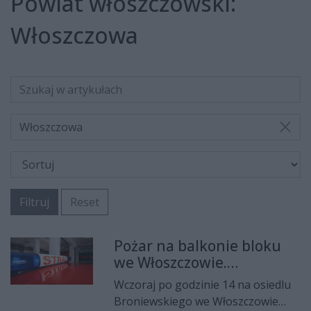
Powiat włoszczowski:
Włoszczowa
Włoszczowa
Filtruj
Reset
Pożar na balkonie bloku
we Włoszczowie.
Ewakuowano 14 osób
Wczoraj po godzinie 14 na osiedlu
Broniewskiego we Włoszczowie