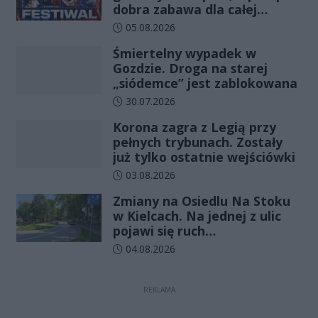
dobra zabawa dla całej
rodziny!
Data dodania artykułu:
05.08.2026
Śmiertelny wypadek w
Gozdzie. Droga na starej
„siódemce” jest zablokowana
Data dodania artykułu:
30.07.2026
Korona zagra z Legią przy
pełnych trybunach. Zostały
już tylko ostatnie wejściówki
Data dodania artykułu:
03.08.2026
Zmiany na Osiedlu Na Stoku
w Kielcach. Na jednej z ulic
pojawi się ruch
jednokierunkowy
Data dodania artykułu:
04.08.2026
REKLAMA