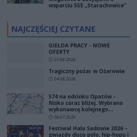
wsparciu SSE „Starachowice”
NAJCZĘŚCIEJ CZYTANE
GIEŁDA PRACY - NOWE
OFERTY
Data dodania artykułu:
03.08.2026
Tragiczny pożar w Ożarowie
Data dodania artykułu:
04.08.2026
S74 na odcinku Opatów -
Nisko coraz bliżej. Wybrano
wykonawcę kolejnego
odcinka
Data dodania artykułu:
30.07.2026
Festiwal Halo Sadowie 2026 –
gwiazdy disco polo, hip-hopu i