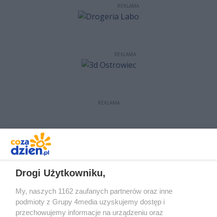
REKLAMA
REKLAMA
REKLAMA
REKLAMA
Drogi Użytkowniku,
My, naszych 1162 zaufanych partnerów oraz inne
podmioty z Grupy 4media uzyskujemy dostęp i
przechowujemy informacje na urządzeniu oraz