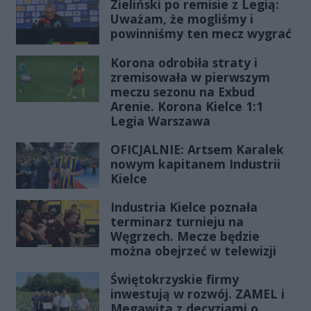
Zieliński po remisie z Legią:
Uważam, że mogliśmy i
powinniśmy ten mecz wygrać
Korona odrobiła straty i
zremisowała w pierwszym
meczu sezonu na Exbud
Arenie. Korona Kielce 1:1
Legia Warszawa
OFICJALNIE: Artsem Karalek
nowym kapitanem Industrii
Kielce
Industria Kielce poznała
terminarz turnieju na
Węgrzech. Mecze będzie
można obejrzeć w telewizji
Świętokrzyskie firmy
inwestują w rozwój. ZAMEL i
Megawita z decyzjami o