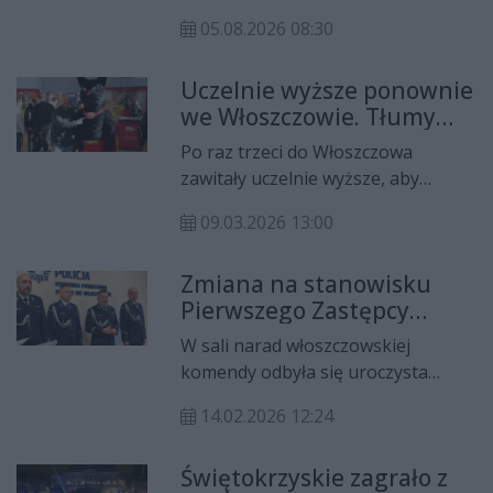
doszło do pożaru materiałów
05.08.2026 08:30
zgromadzonych na balkonie
mieszkania znajdującego się na
Uczelnie wyższe ponownie
pierwszym piętrze budynku
we Włoszczowie. Tłumy
wielorodzinnego.
maturzystów na targach
Po raz trzeci do Włoszczowa
edukacyjnych
zawitały uczelnie wyższe, aby
zaprezentować swoją ofertę
09.03.2026 13:00
edukacyjną tegorocznym
maturzystom. Wydarzenie
Zmiana na stanowisku
zorganizowało Radio Rekord
Pierwszego Zastępcy
Świętokrzyskie, a
Komendanta
współorganizatorem była
W sali narad włoszczowskiej
Powiatowego Policji we
Politechnika Świętokrzyska.
komendy odbyła się uroczysta
Włoszczowie
zbiórka związana ze zmianą na
14.02.2026 12:24
stanowisku Pierwszego Zastępcy
Komendanta Powiatowego Policji
Świętokrzyskie zagrało z
we Włoszczowie. W wydarzeniu