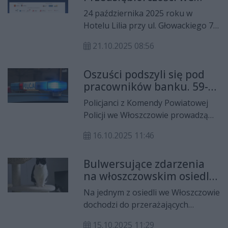
Włoszczowie już 24
Przedsiębiorczości, które
24 października 2025 roku w
października
organizują Świętokrzyska Grupa
Hotelu Lilia przy ul. Głowackiego 7A
Mediowa oraz Radio Rekord
we Włoszczowie odbędzie się
Świętokrzyskie, przy wsparciu
21.10.2025 08:56
kolejne Forum Biznesu i
samorządów i instytucji
Przedsiębiorczości, organizowane
finansowych.
Oszuści podszyli się pod
przez Radio Rekord - Świętokrzyską
pracowników banku. 59-
Grupę Medialną we współpracy z
latka z powiatu
Gminą Włoszczowa i Powiatem
Policjanci z Komendy Powiatowej
włoszczowskiego straciła
Włoszczowskim.
Policji we Włoszczowie prowadzą
350 tysięcy złotych
postępowanie w sprawie oszustwa,
16.10.2025 11:46
którego ofiarą padła 59-letnia
mieszkanka powiatu. Kobieta,
Bulwersujące zdarzenia
manipulowana przez osoby
na włoszczowskim osiedlu
podszywające się pod pracowników
– ktoś strzela do zwierząt z
banku i funkcjonariuszy policji,
Na jednym z osiedli we Włoszczowie
wiatrówki?
straciła ponad 350 tysięcy złotych.
dochodzi do przerażających
incydentów. Jak możemy przeczytać
15.10.2025 11:29