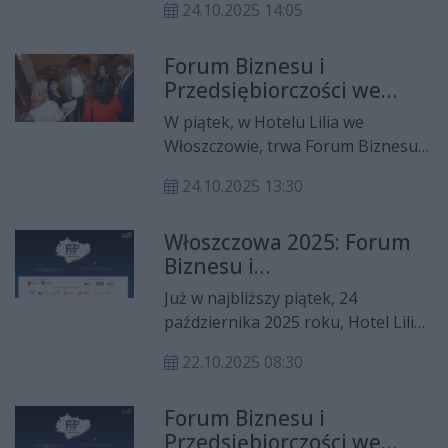
W rozmowie opowiedzą o idei
24.10.2025 14:05
liderów lokalnego i regionalnego
spotkania, wyzwaniach lokalnego
rozwoju gospodarczego.
biznesu oraz o tym, dlaczego
Forum Biznesu i
Wydarzenie organizują
autentyczne relacje i wspólne
Przedsiębiorczości we
Świętokrzyska Grupa Mediowa
wartości są dziś kluczem do
Włoszczowie
oraz Radio Rekord Świętokrzyskie,
W piątek, w Hotelu Lilia we
rozwoju. Gościem specjalnym
przy wsparciu samorządów i
Włoszczowie, trwa Forum Biznesu i
eventu będzie Jacek Walkiewicz.
instytucji finansowych.
Przedsiębiorczości, organizowane
24.10.2025 13:30
przez Świętokrzyską Grupę
Mediową – Radio Rekord
Włoszczowa 2025: Forum
Świętokrzyskie. Wydarzenie
Biznesu i
zgromadziło przedsiębiorców,
Przedsiębiorczości już 24
samorządowców oraz
Już w najbliższy piątek, 24
października
przedstawicieli instytucji
października 2025 roku, Hotel Lilia
wspierających rozwój gospodarczy
we Włoszczowie stanie się miejscem
regionu.
22.10.2025 08:30
spotkania liderów lokalnego i
regionalnego rozwoju
Forum Biznesu i
gospodarczego. Wszystko za
Przedsiębiorczości we
sprawą Forum Biznesu i