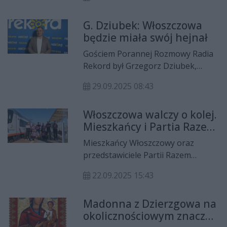
na stronie Urzędu Gminy
Włoszczowa ktoś strzela do
G. Dziubek: Włoszczowa
zwierząt z wiatrówki, traktując je
będzie miała swój hejnał
jak żywe tarcze. Mieszkańcy rejonu
ulicy Sienkiewicza i osiedla Reja
Gościem Porannej Rozmowy Radia
alarmują – to nie pojedynczy
Rekord był Grzegorz Dziubek,
przypadek, a powtarzające się akty
burmistrz Włoszczowy.
przemocy wobec bezdomnych
29.09.2025 08:43
kotów.
Włoszczowa walczy o kolej.
Mieszkańcy i Partia Razem
przeciw marginalizacji
Mieszkańcy Włoszczowy oraz
stacji
przedstawiciele Partii Razem
alarmują: planowane zmiany w
22.09.2025 15:43
Horyzontalnym Rozkładzie Jazdy
mogą doprowadzić do wykluczenia
Madonna z Dzierzgowa na
komunikacyjnego całego regionu.
okolicznościowym znaczku
W ramach konferencji