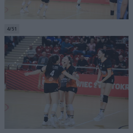
4
/
51