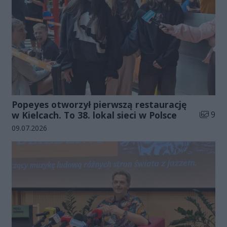
Popeyes otworzył pierwszą restaurację
Liczba 
w Kielcach. To 38. lokal sieci w Polsce
9
Data dodania galerii:
09.07.2026