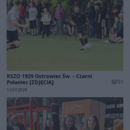
KSZO 1929 Ostrowiec Św. - Czarni
Liczba zd
Połaniec [ZDJĘCIA]
51
Data dodania galerii:
12.07.2026