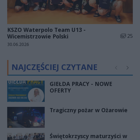
KSZO Waterpolo Team U13 -
Liczba zd
Wicemistrzowie Polski
25
Data dodania galerii:
30.06.2026
NAJCZĘŚCIEJ CZYTANE
Poprzednie
Następ
GIEŁDA PRACY - NOWE
OFERTY
Tragiczny pożar w Ożarowie
Świętokrzyscy maturzyści w