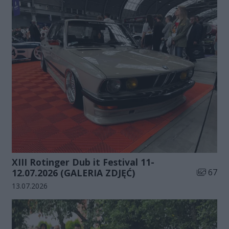
XIII Rotinger Dub it Festival 11-
Liczba zd
12.07.2026 (GALERIA ZDJĘĆ)
67
Data dodania galerii:
13.07.2026