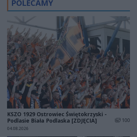
POLECAMY
KSZO 1929 Ostrowiec Świętokrzyski -
Liczba zdj
Podlasie Biała Podlaska [ZDJĘCIA]
100
Data dodania galerii:
04.08.2026