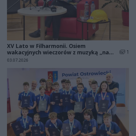
XV Lato w Filharmonii. Osiem
Liczba 
wakacyjnych wieczorów z muzyką „na
1
luzie”
Data dodania galerii:
03.07.2026