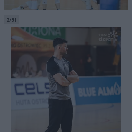
2
/
51