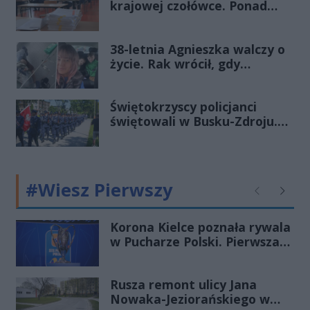
krajowej czołówce. Ponad
83% zdało egzamin już w
pierwszym terminie
38-letnia Agnieszka walczy o
życie. Rak wrócił, gdy
wydawało się, że najgorsze
już minęło
Świętokrzyscy policjanci
świętowali w Busku-Zdroju.
Czterdziestu nowych
funkcjonariuszy złożyło
ślubowanie
#Wiesz Pierwszy
Poprzednie
Następ
Korona Kielce poznała rywala
w Pucharze Polski. Pierwsza
drużyna wyjedzie do Łodzi, a
rezerwy zagrają z
Rusza remont ulicy Jana
Radomiakiem
Nowaka-Jeziorańskiego w