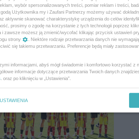
klam, wybór spersonalizowanych treści, pomiar reklam i treści, bad
 zgodą Użytkownika my i Zaufani Partnerzy możemy używać dokład
az aktywnie skanować charakterystykę urządzenia do celów identyfi
ść, prosimy o zgodę na korzystanie z tych technologii poprzez klikn
a i zawsze możesz ją zmienić/wycofać klikając przycisk ustawień pr
ogu strony
. Niektóre rodzaje przetwarzania danych nie wymagaj
iwić się takiemu przetwarzaniu. Preferencje będą miały zastosowania
szymi informacjami, abyś mógł świadomie i komfortowo korzystać z
gółowe informacje dotyczące przetwarzania Twoich danych znajdzi
s
. oraz po kliknięciu w „Ustawienia”.
USTAWIENIA