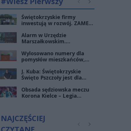
#Wiesz Pierwszy
Poprzednie
Następne
Świętokrzyskie firmy
inwestują w rozwój. ZAMEL
i Megawita z decyzjami o
Alarm w Urzędzie
wsparciu SSE
Marszałkowskim.
„Starachowice”
Mężczyzna groził
Wylosowano numery dla
podłożeniem ładunku
pomysłów mieszkańców,
wybuchowego
wkrótce głosowanie
J. Kuba: Świętokrzyskie
Święto Pszczoły jest dla
pszczelarzy i dla tych,
Obsada sędziowska meczu
którzy kochają życie
Korona Kielce – Legia
Warszawa
NAJCZĘŚCIEJ
CZYTANE
Poprzednie
Następne