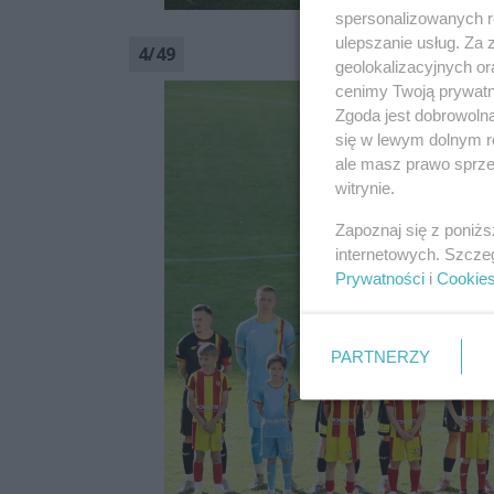
spersonalizowanych re
ulepszanie usług. Za
4
/
49
geolokalizacyjnych or
cenimy Twoją prywatno
Zgoda jest dobrowoln
się w lewym dolnym r
ale masz prawo sprzec
witrynie.
Zapoznaj się z poniż
internetowych. Szcze
Prywatności
i
Cookie
PARTNERZY