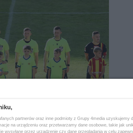
niku,
fanych partnerów oraz inne podmioty z Grupy 4media uzyskujemy d
cje na urządzeniu oraz przetwarzamy dane osobowe, takie jak unika
je wysyłane przez urządzenie czy dane przeglądania w celu zapewn