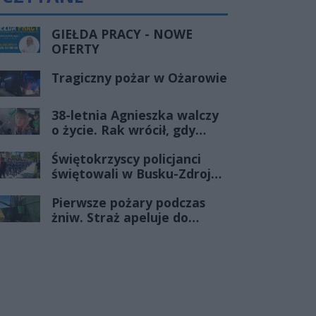
GIEŁDA PRACY - NOWE
OFERTY
Tragiczny pożar w Ożarowie
38-letnia Agnieszka walczy
o życie. Rak wrócił, gdy
wydawało się, że najgorsze
Świętokrzyscy policjanci
już minęło
świętowali w Busku-Zdroju.
Czterdziestu nowych
Pierwsze pożary podczas
funkcjonariuszy złożyło
żniw. Straż apeluje do
ślubowanie
rolników o ostrożność