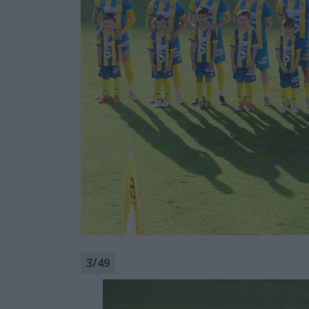
3
/
49