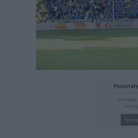
Pozostały
Przewijaj
następ
Nast