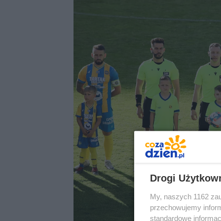
Drogi Użytkow
My, naszych 1162 zau
przechowujemy informa
standardowe informac