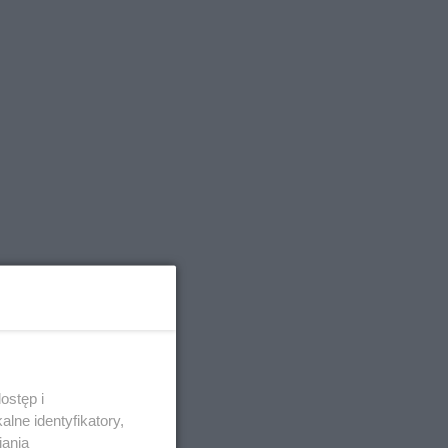
ostęp i
lne identyfikatory,
iania