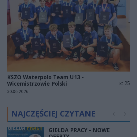
KSZO Waterpolo Team U13 -
Liczba zd
Wicemistrzowie Polski
25
Data dodania galerii:
30.06.2026
NAJCZĘŚCIEJ CZYTANE
Poprzednie
Następ
GIEŁDA PRACY - NOWE
OFERTY