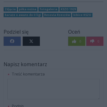
Zdjęcia
piłka nożna
fotogaleria
KSZO 1929
baraże o awans do II ligi
Resovia Rzeszów
kibice KSZO
Podziel się
Oceń
0
0
Napisz komentarz
Treść komentarza
Podpis