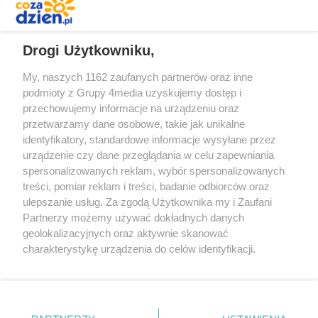
którym będzie dużo bramek
REKLAMA
Drogi Użytkowniku,
My, naszych 1162 zaufanych partnerów oraz inne
podmioty z Grupy 4media uzyskujemy dostęp i
przechowujemy informacje na urządzeniu oraz
przetwarzamy dane osobowe, takie jak unikalne
identyfikatory, standardowe informacje wysyłane przez
urządzenie czy dane przeglądania w celu zapewniania
spersonalizowanych reklam, wybór spersonalizowanych
treści, pomiar reklam i treści, badanie odbiorców oraz
Prywatność
Reklama
Redakcja
Praca Kielce
ulepszanie usług. Za zgodą Użytkownika my i Zaufani
Partnerzy możemy używać dokładnych danych
geolokalizacyjnych oraz aktywnie skanować
charakterystykę urządzenia do celów identyfikacji.
Ponieważ cenimy Twoją prywatność, prosimy o zgodę na
Szukaj
korzystanie z tych technologii poprzez kliknięcie
„Akceptuję”. Zgoda jest dobrowolna i zawsze możesz ją
zmienić/wycofać klikając przycisk ustawień prywatności
Facebook.com
Youtube.com