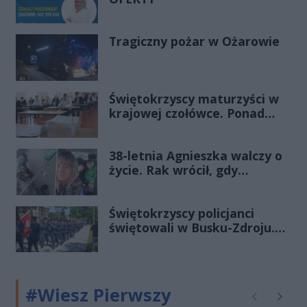
Tragiczny pożar w Ożarowie
Świętokrzyscy maturzyści w
krajowej czołówce. Ponad
83% zdało egzamin już w
pierwszym terminie
38-letnia Agnieszka walczy o
życie. Rak wrócił, gdy
wydawało się, że najgorsze
już minęło
Świętokrzyscy policjanci
świętowali w Busku-Zdroju.
Czterdziestu nowych
funkcjonariuszy złożyło
ślubowanie
#Wiesz Pierwszy
Poprzednie
Następ