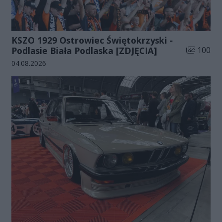
KSZO 1929 Ostrowiec Świętokrzyski -
Liczba zdj
Podlasie Biała Podlaska [ZDJĘCIA]
100
Data dodania galerii:
04.08.2026