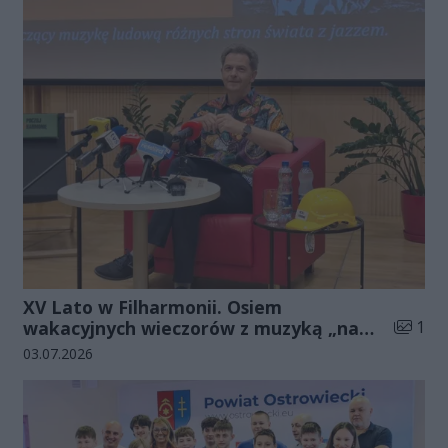
XV Lato w Filharmonii. Osiem
Liczba 
wakacyjnych wieczorów z muzyką „na
1
luzie”
Data dodania galerii:
03.07.2026