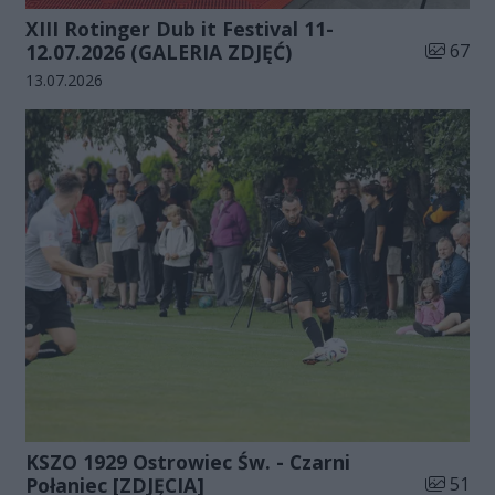
XIII Rotinger Dub it Festival 11-
Liczba zd
12.07.2026 (GALERIA ZDJĘĆ)
67
Data dodania galerii:
13.07.2026
KSZO 1929 Ostrowiec Św. - Czarni
Liczba zd
Połaniec [ZDJĘCIA]
51