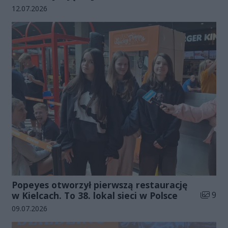
Data dodania galerii:
12.07.2026
Popeyes otworzył pierwszą restaurację
Liczba 
w Kielcach. To 38. lokal sieci w Polsce
9
Data dodania galerii:
09.07.2026