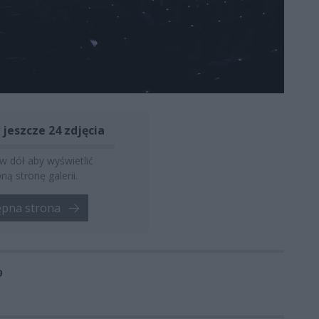
 jeszcze 24 zdjęcia
 w dół aby wyświetlić
ną stronę galerii.
ępna strona
9