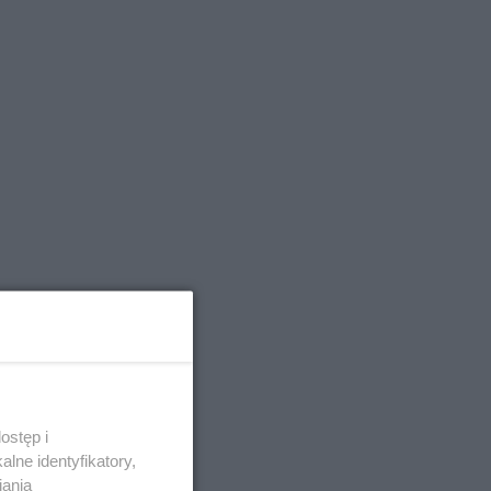
ostęp i
lne identyfikatory,
iania