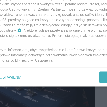
klam, wybór spersonalizowanych treści, pomiar reklam i treści, bad
 zgodą Użytkownika my i Zaufani Partnerzy możemy używać dokład
az aktywnie skanować charakterystykę urządzenia do celów identyfi
ść, prosimy o zgodę na korzystanie z tych technologii poprzez klikn
a i zawsze możesz ją zmienić/wycofać klikając przycisk ustawień pr
ogu strony
. Niektóre rodzaje przetwarzania danych nie wymagaj
iwić się takiemu przetwarzaniu. Preferencje będą miały zastosowania
szymi informacjami, abyś mógł świadomie i komfortowo korzystać z
gółowe informacje dotyczące przetwarzania Twoich danych znajdzi
s
. oraz po kliknięciu w „Ustawienia”.
USTAWIENIA