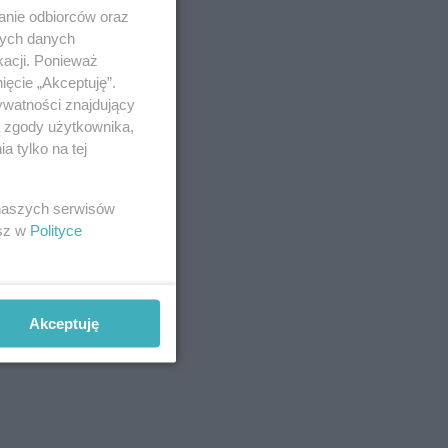
anie odbiorców oraz
nych danych
kacji. Ponieważ
ięcie „Akceptuję”.
ywatności znajdujący
ą zgody użytkownika,
 tylko na tej
 naszych serwisów
esz w
Polityce
Akceptuję