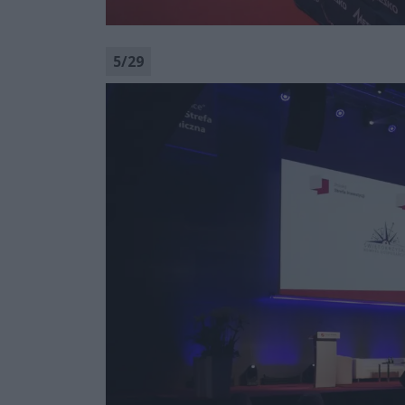
5
/
29