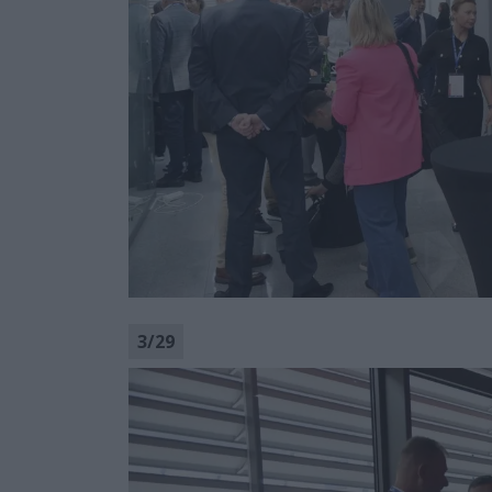
3
/
29