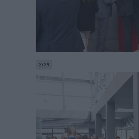
2
/
29