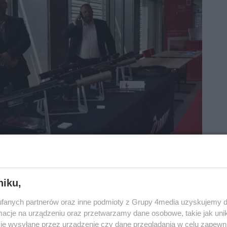
niku,
fanych partnerów oraz inne podmioty z Grupy 4media uzyskujemy d
cje na urządzeniu oraz przetwarzamy dane osobowe, takie jak unika
je wysyłane przez urządzenie czy dane przeglądania w celu zapewn