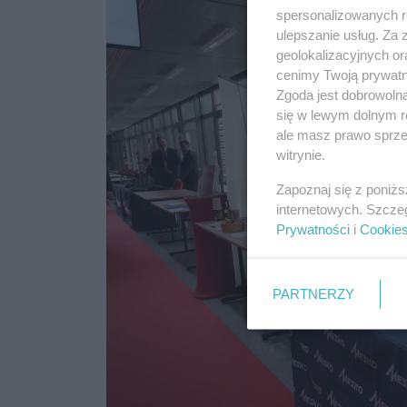
spersonalizowanych re
ulepszanie usług. Za
geolokalizacyjnych or
cenimy Twoją prywatno
Zgoda jest dobrowoln
się w lewym dolnym r
ale masz prawo sprzec
witrynie.
Zapoznaj się z poniż
internetowych. Szcze
Prywatności
i
Cookie
PARTNERZY