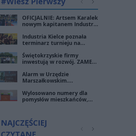
#Wiesz Pierwszy
Poprzednie
Następne
OFICJALNIE: Artsem Karalek
nowym kapitanem Industrii
Kielce
Industria Kielce poznała
terminarz turnieju na
Węgrzech. Mecze będzie
Świętokrzyskie firmy
można obejrzeć w telewizji
inwestują w rozwój. ZAMEL
i Megawita z decyzjami o
Alarm w Urzędzie
wsparciu SSE
Marszałkowskim.
„Starachowice”
Mężczyzna groził
Wylosowano numery dla
podłożeniem ładunku
pomysłów mieszkańców,
wybuchowego
wkrótce głosowanie
NAJCZĘŚCIEJ
CZYTANE
Poprzednie
Następne