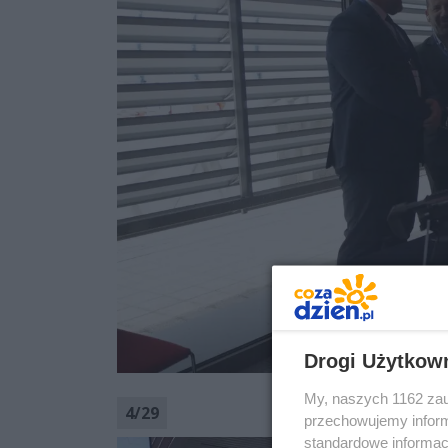
Drogi Użytkow
My, naszych 1162 zau
4
/
29
przechowujemy informa
standardowe informac