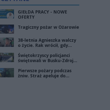
GIEŁDA PRACY - NOWE
OFERTY
Tragiczny pożar w Ożarowie
38-letnia Agnieszka walczy
o życie. Rak wrócił, gdy
wydawało się, że najgorsze
Świętokrzyscy policjanci
już minęło
świętowali w Busku-Zdroju.
Czterdziestu nowych
Pierwsze pożary podczas
funkcjonariuszy złożyło
żniw. Straż apeluje do
ślubowanie
rolników o ostrożność