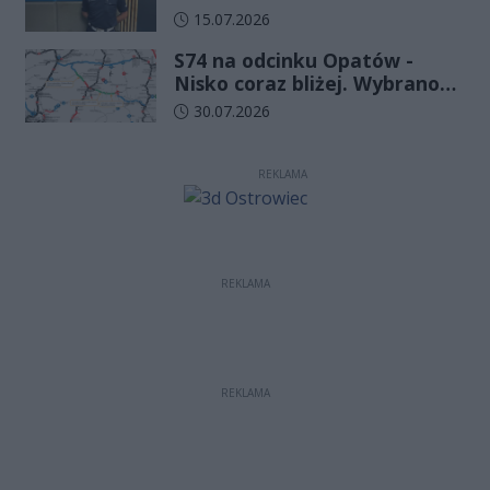
Wydział Ruchu Drogowego
Data dodania artykułu:
15.07.2026
Komendy Wojewódzkiej Policji
S74 na odcinku Opatów -
w Kielcach
Nisko coraz bliżej. Wybrano
wykonawcę kolejnego
Data dodania artykułu:
30.07.2026
odcinka
REKLAMA
REKLAMA
REKLAMA