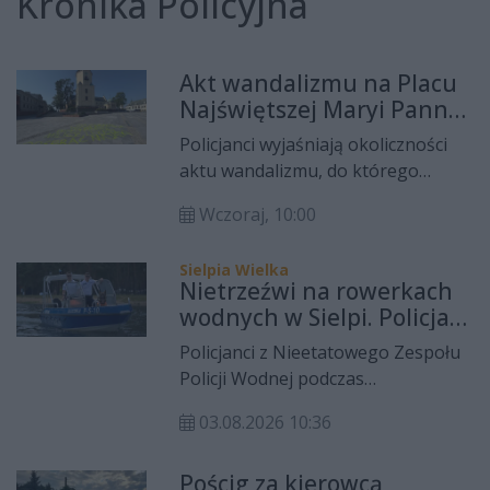
Kronika Policyjna
Akt wandalizmu na Placu
Najświętszej Maryi Panny
w Kielcach. Policja
Policjanci wyjaśniają okoliczności
prowadzi czynności
aktu wandalizmu, do którego
doszło w czwartek, 6 sierpnia, na
Wczoraj, 10:00
Placu Najświętszej Maryi Panny w
Kielcach. Nieznana dotąd osoba
Sielpia Wielka
namalowała farbą napis na
Nietrzeźwi na rowerkach
nawierzchni placu.
wodnych w Sielpi. Policja
ukarała 12 osób
Policjanci z Nieetatowego Zespołu
Policji Wodnej podczas
weekendowych patroli na zalewie w
03.08.2026 10:36
Sielpi ujawnili kolejnych
nietrzeźwych użytkowników
Pościg za kierowcą
rowerków wodnych. W ciągu dwóch