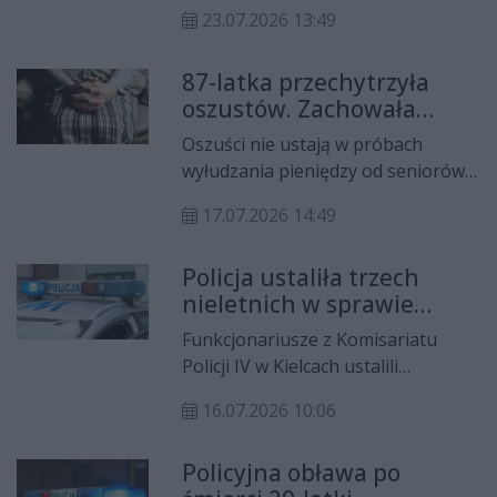
kobietę podejrzaną o
23.07.2026 13:49
przywłaszczenie znacznej kwoty
pieniędzy. Według ustaleń
87-latka przechytrzyła
funkcjonariuszy chodzi o 225
oszustów. Zachowała
tysięcy złotych, które miały zniknąć
zimną krew i uratowała
z kasy jednego z kieleckich salonów
Oszuści nie ustają w próbach
oszczędności
samochodowych.
wyłudzania pieniędzy od seniorów.
Tym razem ich plan nie powiódł się
17.07.2026 14:49
dzięki rozsądkowi i czujności 87-
letniej mieszkanki Kielc, która nie
Policja ustaliła trzech
uwierzyła w dramatyczną historię o
nieletnich w sprawie
wypadku i kosztownym leczeniu
naruszenia nietykalności
swojego syna.
Funkcjonariusze z Komisariatu
45-latka
Policji IV w Kielcach ustalili
personalia trzech nieletnich, którzy
16.07.2026 10:06
mają związek ze zdarzeniem
polegającym na naruszeniu
Policyjna obława po
nietykalności cielesnej 45-letniego