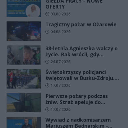
GIEŁDA PRACY - NOWE
OFERTY
Data dodania artykułu:
03.08.2026
Tragiczny pożar w Ożarowie
Data dodania artykułu:
04.08.2026
38-letnia Agnieszka walczy o
życie. Rak wrócił, gdy
wydawało się, że najgorsze
Data dodania artykułu:
24.07.2026
już minęło
Świętokrzyscy policjanci
świętowali w Busku-Zdroju.
Czterdziestu nowych
Data dodania artykułu:
17.07.2026
funkcjonariuszy złożyło
Pierwsze pożary podczas
ślubowanie
żniw. Straż apeluje do
rolników o ostrożność
Data dodania artykułu:
17.07.2026
Wywiad z nadkomisarzem
Mariuszem Bednarskim -