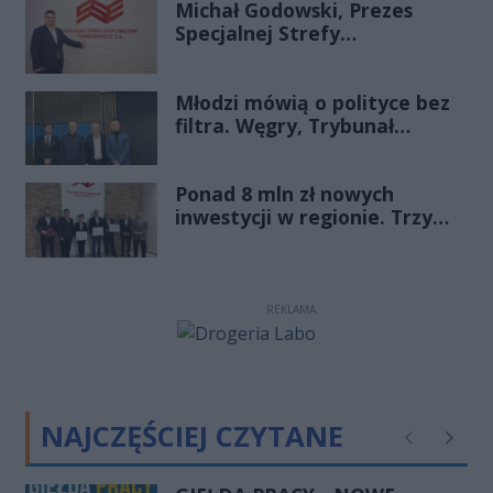
Michał Godowski, Prezes
Specjalnej Strefy
Ekonomicznej
„Starachowice”, gościem
Młodzi mówią o polityce bez
Porannej Rozmowy Radia
filtra. Węgry, Trybunał
Rekord Świętokrzyskie
Konstytucyjny i pytanie, czy
młode pokolenie naprawdę
Ponad 8 mln zł nowych
zmienia zasady gry
inwestycji w regionie. Trzy
firmy ze wsparciem
REKLAMA
NAJCZĘŚCIEJ CZYTANE
Poprzednie
Następ