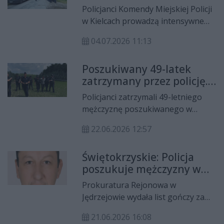
do mieszkańców o pomoc
kompleksie leśnym na terenie
Policjanci Komendy Miejskiej Policji
kieleckiego Biesaku.
w Kielcach prowadzą intensywne
czynności mające na celu ustalenie
04.07.2026 11:13
miejsca pobytu 65-letniego
mężczyzny. Poszukiwania mają
Poszukiwany 49-latek
związek z prowadzonym
zatrzymany przez policję.
postępowaniem dotyczącym śmierci
Jest podejrzany o
64-letniej kobiety, której ciało
Policjanci zatrzymali 49-letniego
zabójstwo i usiłowanie
zostało ujawnione w czwartek w
mężczyznę poszukiwanego w
zabójstwa
jednym z domów na terenie
związku z podejrzeniem dokonania
Borkowa.
22.06.2026 12:57
zabójstwa oraz usiłowania
zabójstwa. Jak poinformowały
Świętokrzyskie: Policja
służby, mężczyzna został
poszukuje mężczyzny w
odnaleziony po godzinie 12.20 w
związku z zarzutami
pobliżu swojego miejsca
Prokuratura Rejonowa w
zabójstwa i usiłowania
zamieszkania.
Jędrzejowie wydała list gończy za
zabójstwa
mężczyzną podejrzanym o
21.06.2026 16:08
popełnienie poważnych