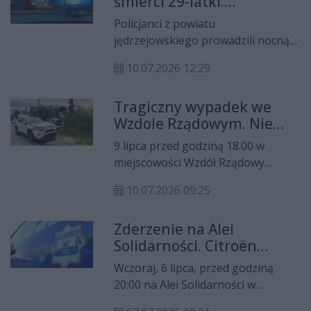
śmierci 29-latki.
mieszkańca miasta. Do incydentu
Zatrzymano 19-letniego
doszło na początku lipca przy ul.
Policjanci z powiatu
mężczyznę
Andersa w Kielcach
jędrzejowskiego prowadzili nocną
obławę po odnalezieniu ciała 29-
10.07.2026 12:29
letniej kobiety na terenie
nieużytków w Jędrzejowie. W
Tragiczny wypadek we
związku ze sprawą zatrzymano 19-
Wzdole Rządowym. Nie
letniego mieszkańca powiatu
żyje 82-letnia pasażerka
jędrzejowskiego. Śledczy
9 lipca przed godziną 18.00 w
Forda
podkreślają, że trwa wyjaśnianie
miejscowości Wzdół Rządowy
okoliczności śmierci kobiety.
doszło do tragicznego w skutkach
10.07.2026 09:25
zderzenia dwóch samochodów
osobowych. Jak wynika ze
Zderzenie na Alei
wstępnych ustaleń policjantów, 79-
Solidarności. Citroën
letnia kierująca Fordem, będąc
przewrócił się na bok,
trzeźwa, nie zastosowała się do
Wczoraj, 6 lipca, przed godziną
jedna osoba trafiła do
znaku „STOP” i nie ustąpiła
20:00 na Alei Solidarności w
szpitala
pierwszeństwa przejazdu 37-
Kielcach, w ciągu drogi krajowej nr