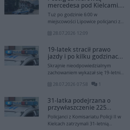
mercedesa pod Kielcami.
dni funkcjonariusze ukarali
24-latek prowadził mimo
mandatami aż 12 osób, które
Tuż po godzinie 6:00 w
zakazu i pod wpływem
zdecydowały się korzystać ze
miejscowości Lipowice policjanci z
amfetaminy
sprzętu pływającego po spożyciu
Wydziału Ruchu Drogowego
alkoholu.
28.07.2026 12:09
Komendy Miejskiej Policji w Kielcach
prowadzili działania „Trzeźwy
19-latek stracił prawo
poranek”. W trakcie kontroli
jazdy i po kilku godzinach
kierujący mercedesem zignorował
znów pędził. Jechał 128
sygnały do zatrzymania i rozpoczął
Skrajnie nieodpowiedzialnym
km/h w terenie
ucieczkę.
zachowaniem wykazał się 19-letni
zabudowanym
kierowca z gminy Sobków, który
28.07.2026 07:58
1
zaledwie kilka godzin po utracie
prawa jazdy ponownie wsiadł za
31-latka podejrzana o
kierownicę. Tym razem został
przywłaszczenie 225
zatrzymany w powiecie
tysięcy złotych. Pieniądze
jędrzejowskim, gdzie w obszarze
Policjanci z Komisariatu Policji II w
miały zniknąć z kasy
zabudowanym jechał z prędkością
Kielcach zatrzymali 31-letnią
salonu samochodowego
128 km/h.