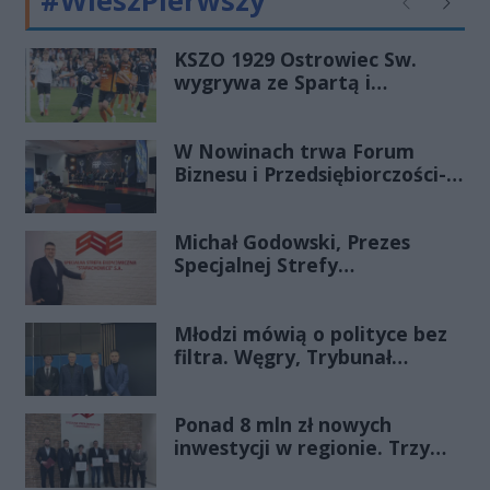
#WieszPierwszy
Poprzednie
Następ
KSZO 1929 Ostrowiec Sw.
wygrywa ze Spartą i
zapewnia sobie grę w
barażach o 2 ligę
W Nowinach trwa Forum
Biznesu i Przedsiębiorczości-
transmisja LIVE
Michał Godowski, Prezes
Specjalnej Strefy
Ekonomicznej
„Starachowice”, gościem
Młodzi mówią o polityce bez
Porannej Rozmowy Radia
filtra. Węgry, Trybunał
Rekord Świętokrzyskie
Konstytucyjny i pytanie, czy
młode pokolenie naprawdę
Ponad 8 mln zł nowych
zmienia zasady gry
inwestycji w regionie. Trzy
firmy ze wsparciem