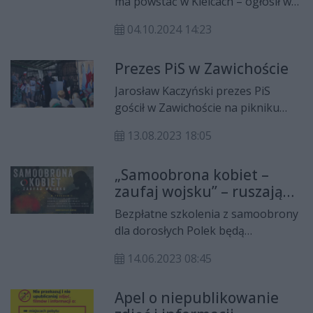
ma powstać w Kielcach – ogłosił w
Targach Kielce minister obrony
04.10.2024 14:23
narodowej Władysław Kosiniak-
Kamysz.
Prezes PiS w Zawichoście
Jarosław Kaczyński prezes PiS
gościł w Zawichoście na pikniku
wojskowym odbywającym się pod
13.08.2023 18:05
hasłem „Silna Biało-Czerwona”.
„Samoobrona kobiet –
zaufaj wojsku” – ruszają
zapisy na bezpłatne
Bezpłatne szkolenia z samoobrony
treningi
dla dorosłych Polek będą
prowadzone przez doświadczonych
14.06.2023 08:45
żołnierzy w wybrane soboty i
niedziele w parkach miejskich, na
Apel o niepublikowanie
plażach i ośrodkach. Organizuje je