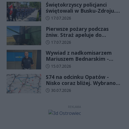
Świętokrzyscy policjanci
świętowali w Busku-Zdroju.
Czterdziestu nowych
Data dodania artykułu:
17.07.2026
funkcjonariuszy złożyło
Pierwsze pożary podczas
ślubowanie
żniw. Straż apeluje do
rolników o ostrożność
Data dodania artykułu:
17.07.2026
Wywiad z nadkomisarzem
Mariuszem Bednarskim -
Wydział Ruchu Drogowego
Data dodania artykułu:
15.07.2026
Komendy Wojewódzkiej Policji
S74 na odcinku Opatów -
w Kielcach
Nisko coraz bliżej. Wybrano
wykonawcę kolejnego
Data dodania artykułu:
30.07.2026
odcinka
REKLAMA