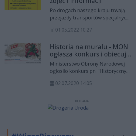
zdjęć i informacji
Ministerstwo Obrony Narodowej
wraz z Centralnym Wojskowym
Po drogach naszego kraju trwają
Centrum Rekrutacji i Dowództwem
przejazdy transportów specjalnych.
Generalnym Rodzajów Sił
Ministerstwo Obrony Narodowej
Zbrojnych.
01.05.2022 10:27
wystosowało apel do mieszkańców
naszego kraju, by informacje,
Historia na muralu - MON
zdjęcia czy filmy z takich wydarzenie
ogłasza konkurs i obiecuje
nie były publikowane na portalach
dotacje dla uczestników
społecznościowych czy mediach.
Ministerstwo Obrony Narodowej
ogłosiło konkurs pn. "Historyczny
Mural – 1920 Polskie Zwycięstwo
02.07.2020 14:05
dla Wolności Europy". Uczestnicy
mogą otrzymać dotacje na działania
patriotyczno-edukacyjne i
REKLAMA
wykonanie muralu
upamiętniającego 100. rocznicę
Bitwy Warszawskiej.