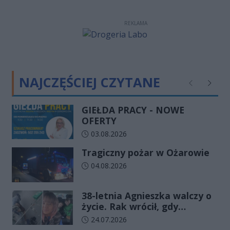
REKLAMA
NAJCZĘŚCIEJ CZYTANE
Poprzednie
Następ
GIEŁDA PRACY - NOWE
OFERTY
Data dodania artykułu:
03.08.2026
Tragiczny pożar w Ożarowie
Data dodania artykułu:
04.08.2026
38-letnia Agnieszka walczy o
życie. Rak wrócił, gdy
wydawało się, że najgorsze
Data dodania artykułu:
24.07.2026
już minęło