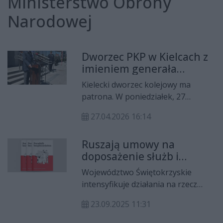
Ministerstwo Obrony
Narodowej
Dworzec PKP w Kielcach z
imieniem generała
Franciszka Kamińskiego.
Kielecki dworzec kolejowy ma
Historia wyszła na peron
patrona. W poniedziałek, 27
kwietnia, uroczyście nadano mu
27.04.2026 16:14
imię generała Franciszka
Kamińskiego – dowódcy Batalionów
Ruszają umowy na
Chłopskich, bohatera Polskiego
doposażenie służb i
Państwa Podziemnego i jednej z
zwiększenie
najważniejszych postaci ruchu
Województwo Świętokrzyskie
bezpieczeństwa
ludowego. Inicjatorem
intensyfikuje działania na rzecz
mieszkańców
przedsięwzięcia był europoseł
bezpieczeństwa lokalnych
Adam Jarubas, a w uroczystości
23.09.2025 11:31
społeczności. Podczas dzisiejszej
uczestniczyła także córka generała,
konferencji prasowej z udziałem