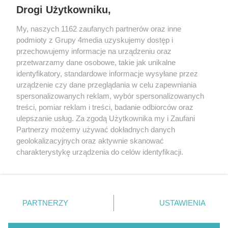
REKLAMA
Drogi Użytkowniku,
My, naszych 1162 zaufanych partnerów oraz inne
podmioty z Grupy 4media uzyskujemy dostęp i
przechowujemy informacje na urządzeniu oraz
przetwarzamy dane osobowe, takie jak unikalne
identyfikatory, standardowe informacje wysyłane przez
urządzenie czy dane przeglądania w celu zapewniania
spersonalizowanych reklam, wybór spersonalizowanych
treści, pomiar reklam i treści, badanie odbiorców oraz
Prywatność
Reklama
Redakcja
Praca Kielce
ulepszanie usług. Za zgodą Użytkownika my i Zaufani
Partnerzy możemy używać dokładnych danych
geolokalizacyjnych oraz aktywnie skanować
charakterystykę urządzenia do celów identyfikacji.
Ponieważ cenimy Twoją prywatność, prosimy o zgodę na
Szukaj
korzystanie z tych technologii poprzez kliknięcie
„Akceptuję”. Zgoda jest dobrowolna i zawsze możesz ją
zmienić/wycofać klikając przycisk ustawień prywatności
Facebook.com
Youtube.com
PARTNERZY
USTAWIENIA
znajdujący się w lewym dolnym rogu strony
. Niektóre
rodzaje przetwarzania danych nie wymagają zgody