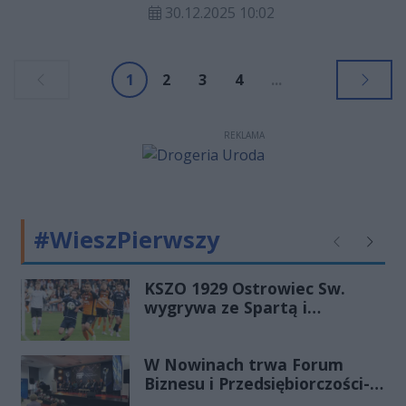
30.12.2025 10:02
różnorodną ofertę kulturalną.
Miłośnicy muzyki klasycznej, kina
oraz teatru komediowego znajdą
1
2
3
4
...
coś dla siebie, spędzając ostatni
wieczór roku w inspirującej
atmosferze.
REKLAMA
#WieszPierwszy
Poprzednie
Następ
KSZO 1929 Ostrowiec Sw.
wygrywa ze Spartą i
zapewnia sobie grę w
barażach o 2 ligę
W Nowinach trwa Forum
Biznesu i Przedsiębiorczości-
transmisja LIVE