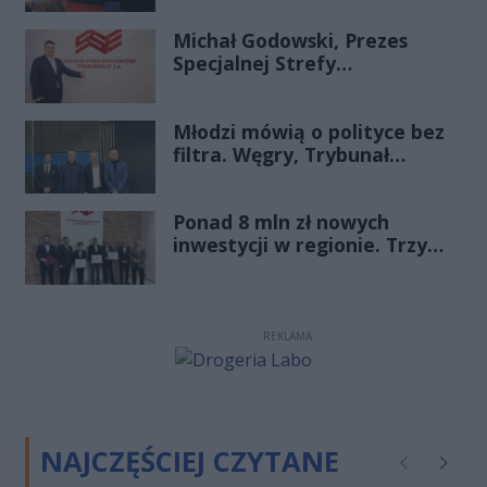
Michał Godowski, Prezes
Specjalnej Strefy
Ekonomicznej
„Starachowice”, gościem
Młodzi mówią o polityce bez
Porannej Rozmowy Radia
filtra. Węgry, Trybunał
Rekord Świętokrzyskie
Konstytucyjny i pytanie, czy
młode pokolenie naprawdę
Ponad 8 mln zł nowych
zmienia zasady gry
inwestycji w regionie. Trzy
firmy ze wsparciem
REKLAMA
NAJCZĘŚCIEJ CZYTANE
Poprzednie
Następ