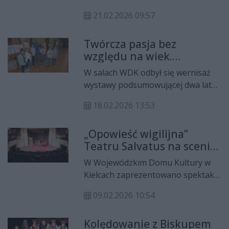
Klubu Dzieci i Młodzieży z
21.02.2026 09:57
Niepełnosprawnościami
zaprezentowano 19 lutego 2026
Twórcza pasja bez
roku w Wojewódzkim Domu
względu na wiek.
Kultury w Kielcach. Wernisaż
Wernisaż wystawy „Rysuj z
wystawy przyciągnął licznych gości i
W salach WDK odbył się wernisaż
WDK”
stał się okazją do zaprezentowania
wystawy podsumowującej dwa lata
talentu oraz wrażliwości młodych
działalności warsztatów
twórców
18.02.2026 13:53
plastycznych „Rysuj z WDK”. To
projekt, który łączy pokolenia – w
„Opowieść wigilijna”
zajęciach uczestniczą zarówno
Teatru Salvatus na scenie
dzieci, jak i dorośli pragnący
WDK w Kielcach
rozwijać swoje artystyczne pasje.
W Wojewódzkim Domu Kultury w
Kielcach zaprezentowano spektakl
„Opowieść wigilijna” w wykonaniu
09.02.2026 10:54
Teatru Salvatus. Przedstawienie
powstało na podstawie powieści
Kolędowanie z Biskupem
Charlesa Dickensa i zostało