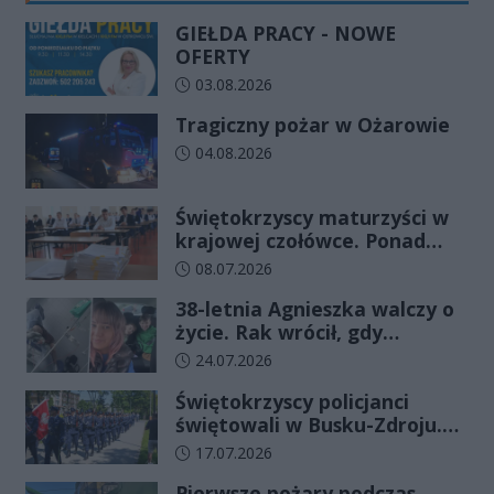
GIEŁDA PRACY - NOWE
OFERTY
Data dodania artykułu:
03.08.2026
Tragiczny pożar w Ożarowie
Data dodania artykułu:
04.08.2026
Świętokrzyscy maturzyści w
krajowej czołówce. Ponad
83% zdało egzamin już w
Data dodania artykułu:
08.07.2026
pierwszym terminie
38-letnia Agnieszka walczy o
życie. Rak wrócił, gdy
wydawało się, że najgorsze
Data dodania artykułu:
24.07.2026
już minęło
Świętokrzyscy policjanci
świętowali w Busku-Zdroju.
Czterdziestu nowych
Data dodania artykułu:
17.07.2026
funkcjonariuszy złożyło
Pierwsze pożary podczas
ślubowanie