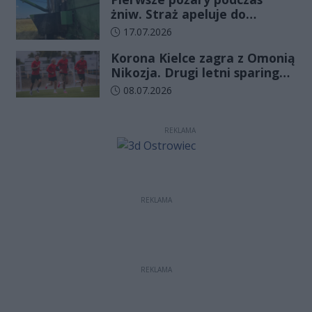
żniw. Straż apeluje do
rolników o ostrożność
Data dodania artykułu:
17.07.2026
Korona Kielce zagra z Omonią
Nikozja. Drugi letni sparing
odbędzie się na EXBUD Arenie
Data dodania artykułu:
08.07.2026
REKLAMA
REKLAMA
REKLAMA