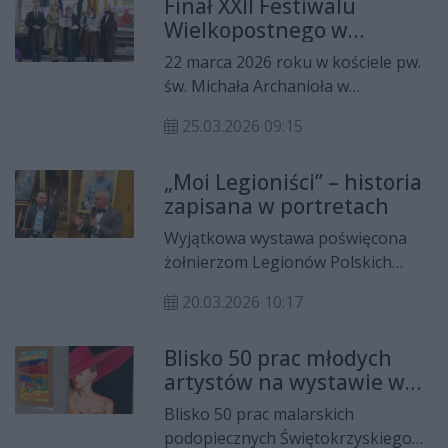
Finał XXII Festiwalu
Maj 2026 w województwie
Wielkopostnego w
świętokrzyskim. Inicjatywa będzie
Daleszycach. Poznaliśmy
okazją nie tylko do wspólnego
22 marca 2026 roku w kościele pw.
laureatów (GALERIA ZDJĘĆ)
spędzania czasu, ale także do
św. Michała Archanioła w
podsumowania 22 lat obecności
Daleszycach odbył się koncert
Polski w Unii Europejskiej i realnych
25.03.2026 09:15
finałowy XXII Festiwalu
efektów wykorzystania funduszy
Wielkopostnego. Wydarzenie
europejskich.
„Moi Legioniści” – historia
stanowiło uroczyste
zapisana w portretach
podsumowanie tegorocznej edycji,
podczas którego ogłoszono wyniki
Wyjątkowa wystawa poświęcona
konkursu oraz wręczono nagrody
żołnierzom Legionów Polskich
laureatom we wszystkich
przyciągnęła miłośników historii i
kategoriach.
20.03.2026 10:17
sztuki. Podczas wernisażu
zaprezentowano cykl
Blisko 50 prac młodych
poruszających portretów, które
artystów na wystawie w
przywracają pamięć o bohaterach
Wojewódzki Dom Kultury
sprzed ponad wieku.
Blisko 50 prac malarskich
w Kielcach
podopiecznych Świętokrzyskiego