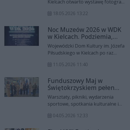
Kielcach otwarto wystawę fotografii
regionu i całej Polski.
pt. „Bohater filmowy”,
18.05.2026 13:22
przygotowaną przez uczniów
Technikum nr 11 im. Maksymiliana
Noc Muzeów 2026 w WDK
Strasza w Kielcach. Wernisaż odbył
w Kielcach. Podziemia,
się 15 maja i przyciągnął liczne
sztuka i kino z muzyką na
grono gości – rodziny, przyjaciół
Wojewódzki Dom Kultury im. Józefa
żywo
oraz miłośników fotografii i filmu.
Piłsudskiego w Kielcach po raz
drugi włącza się w ogólnopolską
11.05.2026 11:40
akcję Noc Muzeów 2026. W sobotę,
16 maja 2026 roku, mieszkańcy
Funduszowy Maj w
regionu będą mogli uczestniczyć w
Świętokrzyskiem pełen
wyjątkowym wieczorze pełnym
atrakcji
historii, sztuki i filmowych emocji.
Warsztaty, pikniki, wydarzenia
Wszystkie wydarzenia odbędą się w
sportowe, spotkania kulturalne i
godzinach 19.00–24.00, a wstęp
możliwość bezpłatnego zwiedzania
będzie bezpłatny.
04.05.2026 12:33
miejsc na co dzień niedostępnych –
tak będzie wyglądał Funduszowy