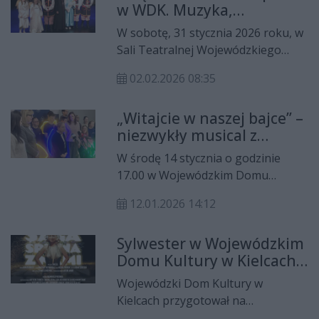
w WDK. Muzyka,
wyreżyserowane przez Monikę
wspólnota i wzruszenia na
Śliwińską-Szostak.
W sobotę, 31 stycznia 2026 roku, w
zakończenie świąt
Sali Teatralnej Wojewódzkiego
Domu Kultury w Kielcach odbył się
02.02.2026 08:35
wyjątkowy koncert „Kolędowanie z
Biskupem – Razem za Gwiazdą”,
„Witajcie w naszej bajce” –
który symbolicznie zakończył okres
niezwykły musical z
bożonarodzeniowy.
ważnym przesłaniem w
W środę 14 stycznia o godzinie
WDK
17.00 w Wojewódzkim Domu
Kultury odbędzie się premiera
12.01.2026 14:12
spektaklu muzycznego „Witajcie w
naszej bajce”. To wyjątkowe
Sylwester w Wojewódzkim
wydarzenie artystyczne łączy taniec,
Domu Kultury w Kielcach –
teatr i muzykę, niosąc jednocześnie
trzy wyjątkowe propozycje
ważne społeczne przesłanie.
Wojewódzki Dom Kultury w
na powitanie Nowego
Kielcach przygotował na
Roku
tegorocznego Sylwestra bogatą i