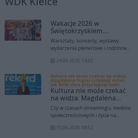
WDK Kielce
Wakacje 2026 w
Świętokrzyskiem.
Instytucje kultury
Warsztaty, koncerty, wystawy,
przygotowały bogatą
wydarzenia plenerowe i rodzinne
ofertę dla mieszkańców i
atrakcje – dziewięć instytucji
turystów
24.06.2026 14:02
kultury podległych samorządowi
województwa świętokrzyskiego
Kultura nie może czekać na widza.
zaprezentowało ofertę na wakacje
Magdalena Fogiel-Litwinek mówi,
2026. Propozycje skierowane są do
jak WDK chce przyciągnąć ludzi
Kultura nie może czekać
dzieci, młodzieży, dorosłych i całych
na widza. Magdalena
rodzin, a wiele wydarzeń będzie
Fogiel-Litwinek mówi, jak
dostępnych bezpłatnie.
Czy w czasach streamingu, mediów
WDK chce przyciągnąć
społecznościowych i życia na
ludzi
pełnych obrotach instytucja kultury
15.06.2026 08:52
może jeszcze skutecznie walczyć o
uwagę mieszkańców? Magdalena