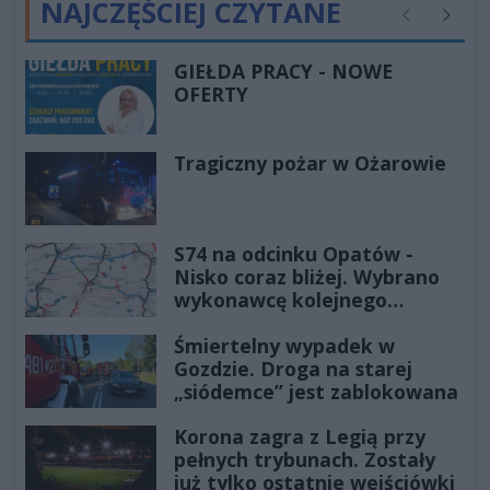
NAJCZĘŚCIEJ CZYTANE
Poprzednie
Następ
GIEŁDA PRACY - NOWE
OFERTY
Tragiczny pożar w Ożarowie
S74 na odcinku Opatów -
Nisko coraz bliżej. Wybrano
wykonawcę kolejnego
odcinka
Śmiertelny wypadek w
Gozdzie. Droga na starej
„siódemce” jest zablokowana
Korona zagra z Legią przy
pełnych trybunach. Zostały
już tylko ostatnie wejściówki