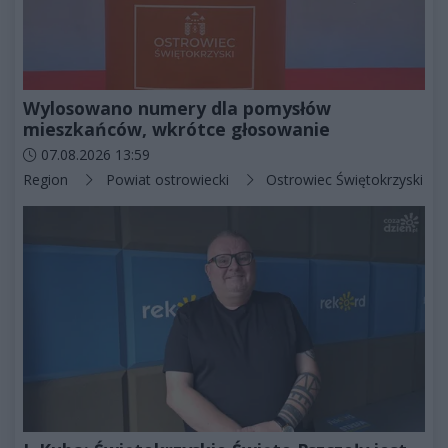
Wylosowano numery dla pomysłów
mieszkańców, wkrótce głosowanie
Data dodania artykułu:
07.08.2026 13:59
Kategorie artykułu:
Region
Powiat ostrowiecki
Ostrowiec Świętokrzyski