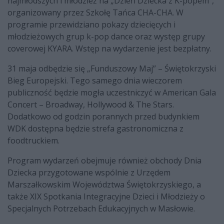
najmłodszych i młodzież na „Dzień Dziecka z K-popem”,
organizowany przez Szkołę Tańca CHA-CHA. W
programie przewidziano pokazy dziecięcych i
młodzieżowych grup k-pop dance oraz występ grupy
coverowej KYARA. Wstęp na wydarzenie jest bezpłatny.
31 maja odbędzie się „Funduszowy Maj” – Świętokrzyski
Bieg Europejski. Tego samego dnia wieczorem
publiczność będzie mogła uczestniczyć w American Gala
Concert – Broadway, Hollywood & The Stars.
Dodatkowo od godzin porannych przed budynkiem
WDK dostępna będzie strefa gastronomiczna z
foodtruckiem.
Program wydarzeń obejmuje również obchody Dnia
Dziecka przygotowane wspólnie z Urzędem
Marszałkowskim Województwa Świętokrzyskiego, a
także XIX Spotkania Integracyjne Dzieci i Młodzieży o
Specjalnych Potrzebach Edukacyjnych w Masłowie.