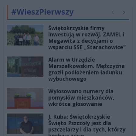
#WieszPierwszy
Poprzednie
Następ
Świętokrzyskie firmy
inwestują w rozwój. ZAMEL i
Megawita z decyzjami o
wsparciu SSE „Starachowice”
Alarm w Urzędzie
Marszałkowskim. Mężczyzna
groził podłożeniem ładunku
wybuchowego
Wylosowano numery dla
pomysłów mieszkańców,
wkrótce głosowanie
J. Kuba: Świętokrzyskie
Święto Pszczoły jest dla
pszczelarzy i dla tych, którzy
kochają życie