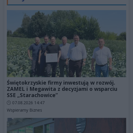
Świętokrzyskie firmy inwestują w rozwój.
ZAMEL i Megawita z decyzjami o wsparciu
SSE „Starachowice”
Data dodania artykułu:
07.08.2026 14:47
Kategorie artykułu:
Wspieramy Biznes