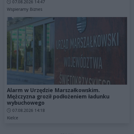
Data dodania artykułu:
07.08.2026 14:47
Kategorie artykułu:
Wspieramy Biznes
Alarm w Urzędzie Marszałkowskim.
Mężczyzna groził podłożeniem ładunku
wybuchowego
Data dodania artykułu:
07.08.2026 14:18
Kategorie artykułu:
Kielce