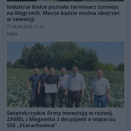
Industria Kielce poznała terminarz turnieju
na Węgrzech. Mecze będzie można obejrzeć
w telewizji
Data dodania artykułu:
08.08.2026 11:24
Kategorie artykułu:
Kielce
Świętokrzyskie firmy inwestują w rozwój.
ZAMEL i Megawita z decyzjami o wsparciu
SSE „Starachowice”