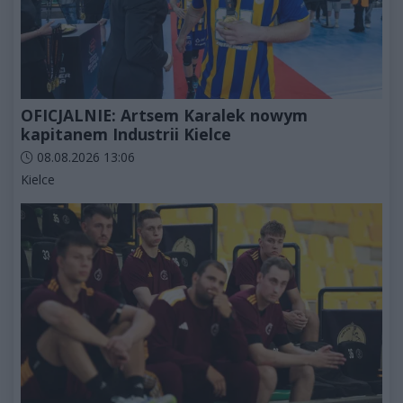
OFICJALNIE: Artsem Karalek nowym
kapitanem Industrii Kielce
Data dodania artykułu:
08.08.2026 13:06
Kategorie artykułu:
Kielce