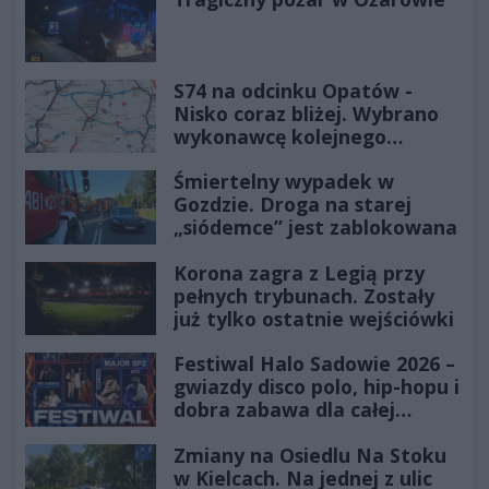
S74 na odcinku Opatów -
Nisko coraz bliżej. Wybrano
wykonawcę kolejnego
odcinka
Śmiertelny wypadek w
Gozdzie. Droga na starej
„siódemce” jest zablokowana
Korona zagra z Legią przy
pełnych trybunach. Zostały
już tylko ostatnie wejściówki
Festiwal Halo Sadowie 2026 –
gwiazdy disco polo, hip-hopu i
dobra zabawa dla całej
rodziny!
Zmiany na Osiedlu Na Stoku
w Kielcach. Na jednej z ulic