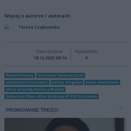
Więcej o autorze / autorach:
Teresa Czajkowska
Data dodania:
Wyświetleń:
18.12.2023 08:14
9
WieszPierwszy
Ostrowiec Świętokrzyski
wiadomości Ostrowiec
kolizja drogowa
pożar mieszkania
oficer prasowy Barbara Majdak
Sebastian Klaus oficer prasowy KP PSP Ostrowiec