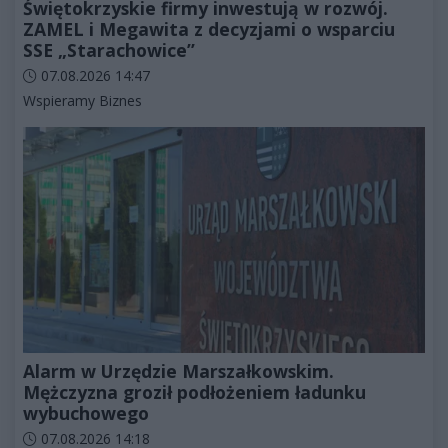
Świętokrzyskie firmy inwestują w rozwój.
ZAMEL i Megawita z decyzjami o wsparciu
SSE „Starachowice”
Data dodania artykułu:
07.08.2026 14:47
Kategorie artykułu:
Wspieramy Biznes
Alarm w Urzędzie Marszałkowskim.
Mężczyzna groził podłożeniem ładunku
wybuchowego
Data dodania artykułu:
07.08.2026 14:18