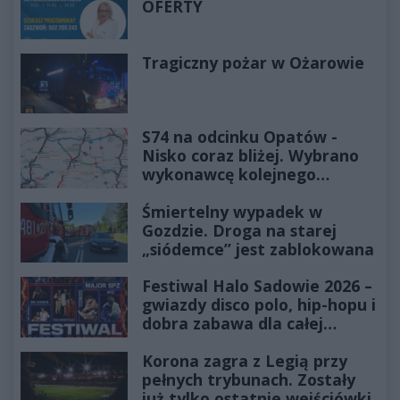
OFERTY
Tragiczny pożar w Ożarowie
S74 na odcinku Opatów -
Nisko coraz bliżej. Wybrano
wykonawcę kolejnego
odcinka
Śmiertelny wypadek w
Gozdzie. Droga na starej
„siódemce” jest zablokowana
Festiwal Halo Sadowie 2026 –
gwiazdy disco polo, hip-hopu i
dobra zabawa dla całej
rodziny!
Korona zagra z Legią przy
pełnych trybunach. Zostały
już tylko ostatnie wejściówki