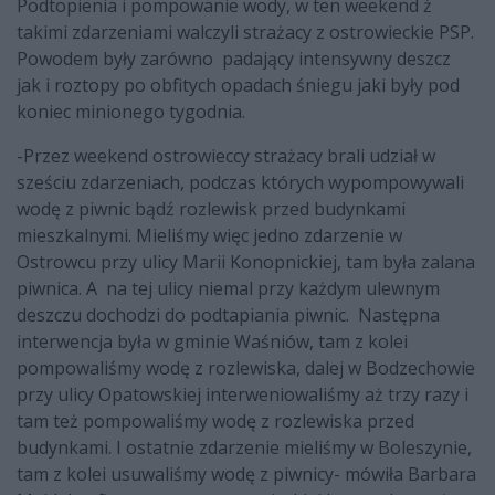
Podtopienia i pompowanie wody, w ten weekend ż
takimi zdarzeniami walczyli strażacy z ostrowieckie PSP.
Powodem były zarówno padający intensywny deszcz
jak i roztopy po obfitych opadach śniegu jaki były pod
koniec minionego tygodnia.
-Przez weekend ostrowieccy strażacy brali udział w
sześciu zdarzeniach, podczas których wypompowywali
wodę z piwnic bądź rozlewisk przed budynkami
mieszkalnymi. Mieliśmy więc jedno zdarzenie w
Ostrowcu przy ulicy Marii Konopnickiej, tam była zalana
piwnica. A na tej ulicy niemal przy każdym ulewnym
deszczu dochodzi do podtapiania piwnic. Następna
interwencja była w gminie Waśniów, tam z kolei
pompowaliśmy wodę z rozlewiska, dalej w Bodzechowie
przy ulicy Opatowskiej interweniowaliśmy aż trzy razy i
tam też pompowaliśmy wodę z rozlewiska przed
budynkami. I ostatnie zdarzenie mieliśmy w Boleszynie,
tam z kolei usuwaliśmy wodę z piwnicy- mówiła Barbara