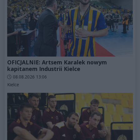
OFICJALNIE: Artsem Karalek nowym
kapitanem Industrii Kielce
Data dodania artykułu:
08.08.2026 13:06
Kategorie artykułu:
Kielce