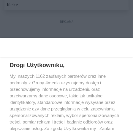
Kategorie artykułu:
Kielce
REKLAMA
REKLAMA
Drogi Użytkowniku,
My, naszych 1162 zaufanych partnerów oraz inne
podmioty z Grupy 4media uzyskujemy dostęp i
przechowujemy informacje na urządzeniu oraz
przetwarzamy dane osobowe, takie jak unikalne
identyfikatory, standardowe informacje wysyłane przez
urządzenie czy dane przeglądania w celu zapewniania
spersonalizowanych reklam, wybór spersonalizowanych
treści, pomiar reklam i treści, badanie odbiorców oraz
Prywatność
Reklama
Redakcja
Praca Kielce
ulepszanie usług. Za zgodą Użytkownika my i Zaufani