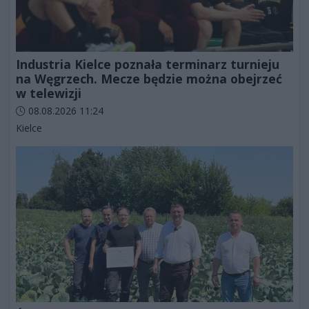
Industria Kielce poznała terminarz turnieju
na Węgrzech. Mecze będzie można obejrzeć
w telewizji
Data dodania artykułu:
08.08.2026 11:24
Kategorie artykułu:
Kielce