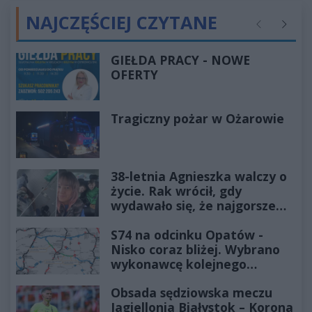
NAJCZĘŚCIEJ CZYTANE
Poprzednie
Następ
GIEŁDA PRACY - NOWE
OFERTY
Tragiczny pożar w Ożarowie
38-letnia Agnieszka walczy o
życie. Rak wrócił, gdy
wydawało się, że najgorsze
już minęło
S74 na odcinku Opatów -
Nisko coraz bliżej. Wybrano
wykonawcę kolejnego
odcinka
Obsada sędziowska meczu
Jagiellonia Białystok – Korona