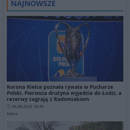
NAJNOWSZE
Korona Kielce poznała rywala w Pucharze
Polski. Pierwsza drużyna wyjedzie do Łodzi, a
rezerwy zagrają z Radomiakiem
Data dodania artykułu:
06.08.2026 18:49
Kategorie artykułu:
Kielce