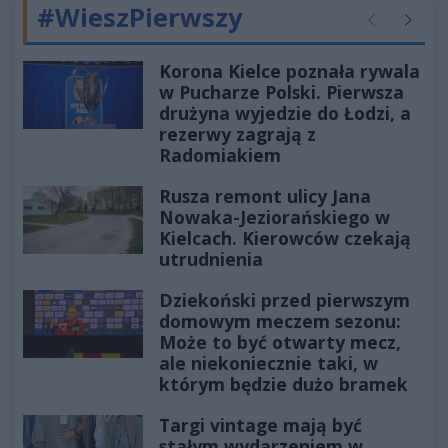
#WieszPierwszy
Poprzednie
Następ
Korona Kielce poznała rywala
w Pucharze Polski. Pierwsza
drużyna wyjedzie do Łodzi, a
rezerwy zagrają z
Radomiakiem
Rusza remont ulicy Jana
Nowaka-Jeziorańskiego w
Kielcach. Kierowców czekają
utrudnienia
Dziekoński przed pierwszym
domowym meczem sezonu:
Może to być otwarty mecz,
ale niekoniecznie taki, w
którym będzie dużo bramek
Targi vintage mają być
stałym wydarzeniem w