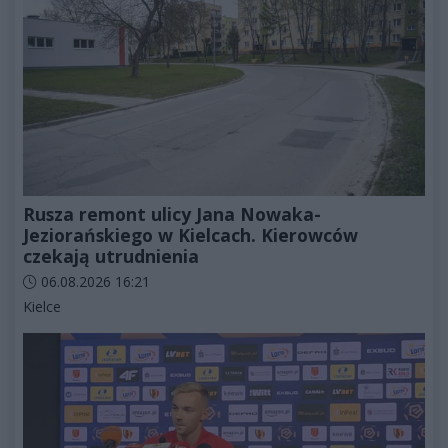
Rusza remont ulicy Jana Nowaka-
Jeziorańskiego w Kielcach. Kierowców
czekają utrudnienia
Data dodania artykułu:
06.08.2026 16:21
Kategorie artykułu:
Kielce