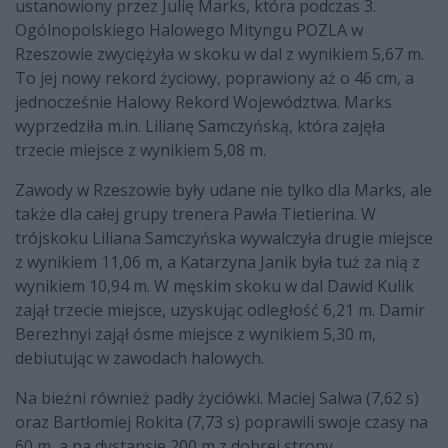
ustanowiony przez Julię Marks, która podczas 3.
Ogólnopolskiego Halowego Mityngu POZLA w
Rzeszowie zwyciężyła w skoku w dal z wynikiem 5,67 m.
To jej nowy rekord życiowy, poprawiony aż o 46 cm, a
jednocześnie Halowy Rekord Województwa. Marks
wyprzedziła m.in. Lilianę Samczyńską, która zajęła
trzecie miejsce z wynikiem 5,08 m.
Zawody w Rzeszowie były udane nie tylko dla Marks, ale
także dla całej grupy trenera Pawła Tietierina. W
trójskoku Liliana Samczyńska wywalczyła drugie miejsce
z wynikiem 11,06 m, a Katarzyna Janik była tuż za nią z
wynikiem 10,94 m. W męskim skoku w dal Dawid Kulik
zajął trzecie miejsce, uzyskując odległość 6,21 m. Damir
Berezhnyi zajął ósme miejsce z wynikiem 5,30 m,
debiutując w zawodach halowych.
Na bieżni również padły życiówki. Maciej Salwa (7,62 s)
oraz Bartłomiej Rokita (7,73 s) poprawili swoje czasy na
60 m, a na dystansie 200 m z dobrej strony