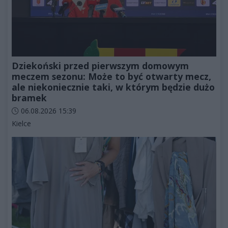
Dziekoński przed pierwszym domowym
meczem sezonu: Może to być otwarty mecz,
ale niekoniecznie taki, w którym będzie dużo
bramek
Data dodania artykułu:
06.08.2026 15:39
Kategorie artykułu:
Kielce