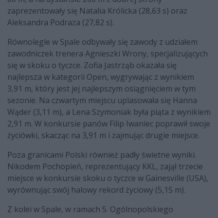
zaprezentowały się Natalia Królicka (28,63 s) oraz
Aleksandra Podraza (27,82 s).
Równolegle w Spale odbywały się zawody z udziałem
zawodniczek trenera Agnieszki Wrony, specjalizujących
się w skoku o tyczce. Zofia Jastrząb okazała się
najlepsza w kategorii Open, wygrywając z wynikiem
3,91 m, który jest jej najlepszym osiągnięciem w tym
sezonie. Na czwartym miejscu uplasowała się Hanna
Wąder (3,11 m), a Lena Szymoniak była piąta z wynikiem
2,91 m. W konkursie panów Filip Iwaniec poprawił swoje
życiówki, skacząc na 3,91 m i zajmując drugie miejsce.
Poza granicami Polski również padły świetne wyniki.
Nikodem Pochopień, reprezentujący KKL, zajął trzecie
miejsce w konkursie skoku o tyczce w Gainesville (USA),
wyrównując swój halowy rekord życiowy (5,15 m).
Z kolei w Spale, w ramach 5. Ogólnopolskiego