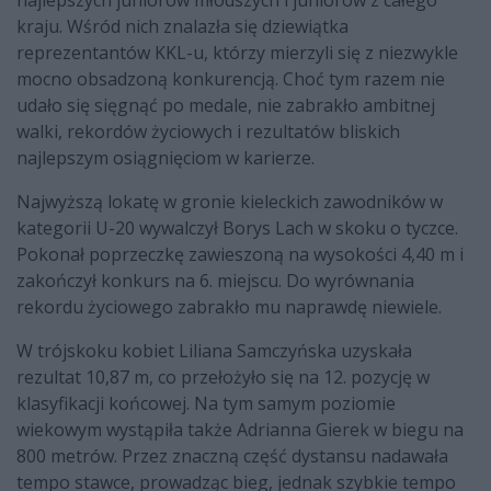
najlepszych juniorów młodszych i juniorów z całego
kraju. Wśród nich znalazła się dziewiątka
reprezentantów KKL-u, którzy mierzyli się z niezwykle
mocno obsadzoną konkurencją. Choć tym razem nie
udało się sięgnąć po medale, nie zabrakło ambitnej
walki, rekordów życiowych i rezultatów bliskich
najlepszym osiągnięciom w karierze.
Najwyższą lokatę w gronie kieleckich zawodników w
kategorii U-20 wywalczył Borys Lach w skoku o tyczce.
Pokonał poprzeczkę zawieszoną na wysokości 4,40 m i
zakończył konkurs na 6. miejscu. Do wyrównania
rekordu życiowego zabrakło mu naprawdę niewiele.
W trójskoku kobiet Liliana Samczyńska uzyskała
rezultat 10,87 m, co przełożyło się na 12. pozycję w
klasyfikacji końcowej. Na tym samym poziomie
wiekowym wystąpiła także Adrianna Gierek w biegu na
800 metrów. Przez znaczną część dystansu nadawała
tempo stawce, prowadząc bieg, jednak szybkie tempo