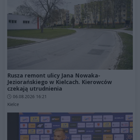
Rusza remont ulicy Jana Nowaka-
Jeziorańskiego w Kielcach. Kierowców
czekają utrudnienia
Data dodania artykułu:
06.08.2026 16:21
Kategorie artykułu:
Kielce