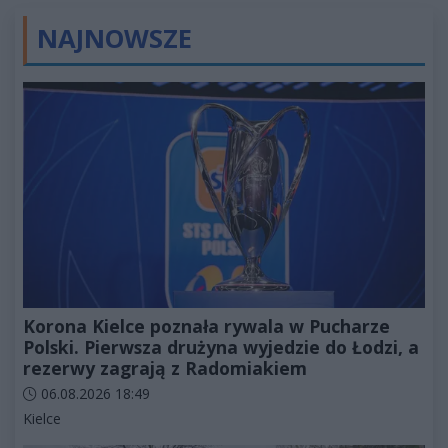
NAJNOWSZE
Korona Kielce poznała rywala w Pucharze
Polski. Pierwsza drużyna wyjedzie do Łodzi, a
rezerwy zagrają z Radomiakiem
Data dodania artykułu:
06.08.2026 18:49
Kategorie artykułu:
Kielce