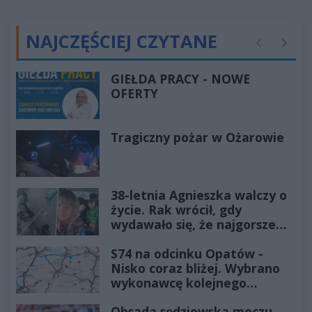
NAJCZĘŚCIEJ CZYTANE
Poprzednie
Następ
GIEŁDA PRACY - NOWE
OFERTY
Tragiczny pożar w Ożarowie
38-letnia Agnieszka walczy o
życie. Rak wrócił, gdy
wydawało się, że najgorsze
już minęło
S74 na odcinku Opatów -
Nisko coraz bliżej. Wybrano
wykonawcę kolejnego
odcinka
Obsada sędziowska meczu