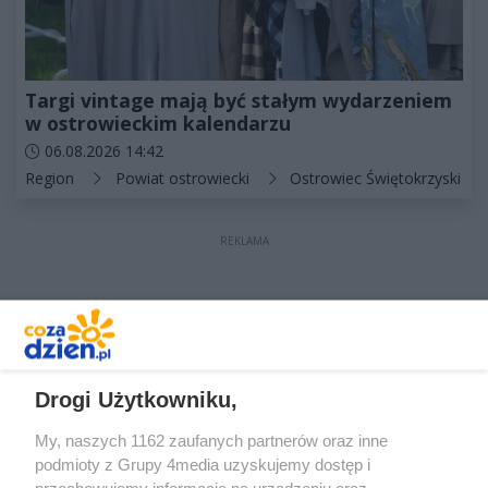
Targi vintage mają być stałym wydarzeniem
w ostrowieckim kalendarzu
Data dodania artykułu:
06.08.2026 14:42
Kategorie artykułu:
Region
Powiat ostrowiecki
Ostrowiec Świętokrzyski
REKLAMA
REKLAMA
Drogi Użytkowniku,
My, naszych 1162 zaufanych partnerów oraz inne
podmioty z Grupy 4media uzyskujemy dostęp i
przechowujemy informacje na urządzeniu oraz