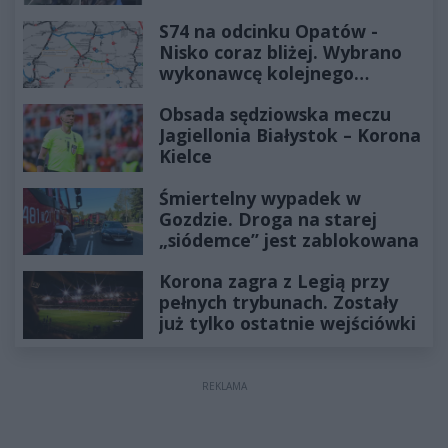
już minęło
S74 na odcinku Opatów -
Nisko coraz bliżej. Wybrano
wykonawcę kolejnego
odcinka
Obsada sędziowska meczu
Jagiellonia Białystok – Korona
Kielce
Śmiertelny wypadek w
Gozdzie. Droga na starej
„siódemce” jest zablokowana
Korona zagra z Legią przy
pełnych trybunach. Zostały
już tylko ostatnie wejściówki
REKLAMA