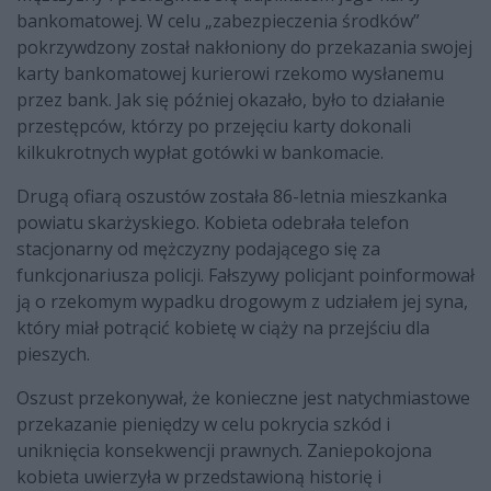
bankomatowej. W celu „zabezpieczenia środków”
pokrzywdzony został nakłoniony do przekazania swojej
karty bankomatowej kurierowi rzekomo wysłanemu
przez bank. Jak się później okazało, było to działanie
przestępców, którzy po przejęciu karty dokonali
kilkukrotnych wypłat gotówki w bankomacie.
Drugą ofiarą oszustów została 86-letnia mieszkanka
powiatu skarżyskiego. Kobieta odebrała telefon
stacjonarny od mężczyzny podającego się za
funkcjonariusza policji. Fałszywy policjant poinformował
ją o rzekomym wypadku drogowym z udziałem jej syna,
który miał potrącić kobietę w ciąży na przejściu dla
pieszych.
Oszust przekonywał, że konieczne jest natychmiastowe
przekazanie pieniędzy w celu pokrycia szkód i
uniknięcia konsekwencji prawnych. Zaniepokojona
kobieta uwierzyła w przedstawioną historię i