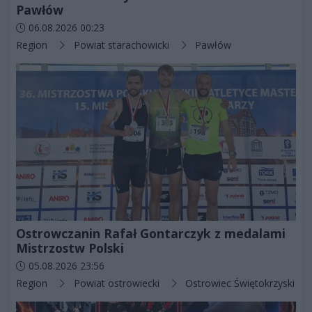
Pawłów
Data dodania artykułu:
06.08.2026 00:23
Kategorie artykułu:
Region
Powiat starachowicki
Pawłów
Ostrowczanin Rafał Gontarczyk z medalami
Mistrzostw Polski
Data dodania artykułu:
05.08.2026 23:56
Kategorie artykułu:
Region
Powiat ostrowiecki
Ostrowiec Świętokrzyski