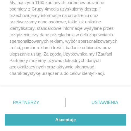
My, naszych 1160 zaufanych partnerów oraz inne
podmioty z Grupy 4media uzyskujemy dostęp i
przechowujemy informacje na urządzeniu oraz
przetwarzamy dane osobowe, takie jak unikalne
identyfikatory, standardowe informacje wysyłane przez
urządzenie czy dane przeglądania w celu zapewniania
spersonalizowanych reklam, wybór spersonalizowanych
treści, pomiar reklam i treści, badanie odbiorców oraz
Prywatność
Reklama
Redakcja
Praca Kielce
ulepszanie usług. Za zgodą Użytkownika my i Zaufani
Partnerzy możemy używać dokładnych danych
geolokalizacyjnych oraz aktywnie skanować
charakterystykę urządzenia do celów identyfikacji.
Ponieważ cenimy Twoją prywatność, prosimy o zgodę na
Szukaj
korzystanie z tych technologii poprzez kliknięcie
„Akceptuję”. Zgoda jest dobrowolna i zawsze możesz ją
zmienić/wycofać klikając przycisk ustawień prywatności
Facebook.com
Youtube.com
PARTNERZY
USTAWIENIA
znajdujący się w lewym dolnym rogu strony
. Niektóre
rodzaje przetwarzania danych nie wymagają zgody
użytkownika, ale masz prawo sprzeciwić się takiemu
Akceptuję
przetwarzaniu. Preferencje będą miały zastosowania tylko
na tej witrynie.