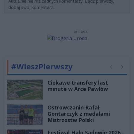
Aktualnie nie ma żadnych komentarzy. Bądź pierwszy,
dodaj swój komentarz.
REKLAMA
#WieszPierwszy
Poprzednie
Następ
Ciekawe transfery last
minute w Arce Pawłów
Ostrowczanin Rafał
Gontarczyk z medalami
Mistrzostw Polski
Festiwal Halo Sadowie 2026 –