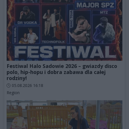
Festiwal Halo Sadowie 2026 – gwiazdy disco
polo, hip-hopu i dobra zabawa dla całej
rodziny!
Data dodania artykułu:
05.08.2026 16:18
Kategorie artykułu:
Region