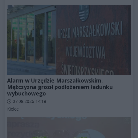
Alarm w Urzędzie Marszałkowskim.
Mężczyzna groził podłożeniem ładunku
wybuchowego
Data dodania artykułu:
07.08.2026 14:18
Kategorie artykułu:
Kielce