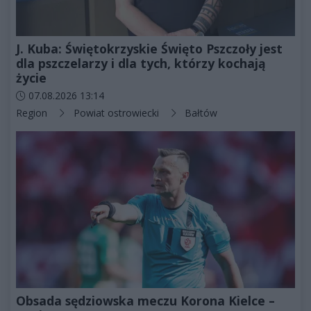
J. Kuba: Świętokrzyskie Święto Pszczoły jest
dla pszczelarzy i dla tych, którzy kochają
życie
Data dodania artykułu:
07.08.2026 13:14
Kategorie artykułu:
Region
Powiat ostrowiecki
Bałtów
Obsada sędziowska meczu Korona Kielce –