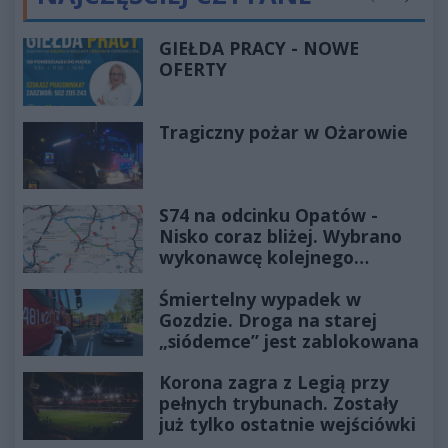
Poprzednie
Następ
GIEŁDA PRACY - NOWE
OFERTY
Tragiczny pożar w Ożarowie
S74 na odcinku Opatów -
Nisko coraz bliżej. Wybrano
wykonawcę kolejnego
odcinka
Śmiertelny wypadek w
Gozdzie. Droga na starej
„siódemce” jest zablokowana
Korona zagra z Legią przy
pełnych trybunach. Zostały
już tylko ostatnie wejściówki