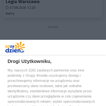
Legia Warszawa
Data dodania artykułu:
07.08.2026 12:20
Kategorie artykułu:
Kielce
REKLAMA
REKLAMA
Drogi Użytkowniku,
My, naszych 1162 zaufanych partnerów oraz inne
podmioty z Grupy 4media uzyskujemy dostęp i
przechowujemy informacje na urządzeniu oraz
przetwarzamy dane osobowe, takie jak unikalne
identyfikatory, standardowe informacje wysyłane przez
urządzenie czy dane przeglądania w celu zapewniania
spersonalizowanych reklam, wybór spersonalizowanych