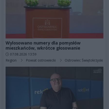
Wylosowano numery dla pomysłów
mieszkańców, wkrótce głosowanie
Data dodania artykułu:
07.08.2026 13:59
Kategorie artykułu:
Region
Powiat ostrowiecki
Ostrowiec Świętokrzyski