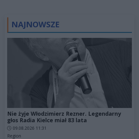
NAJNOWSZE
Nie żyje Włodzimierz Rezner. Legendarny
głos Radia Kielce miał 83 lata
Data dodania artykułu:
09.08.2026 11:31
Kategorie artykułu:
Region