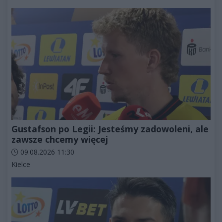
Gustafson po Legii: Jesteśmy zadowoleni, ale
zawsze chcemy więcej
Data dodania artykułu:
09.08.2026 11:30
Kategorie artykułu:
Kielce