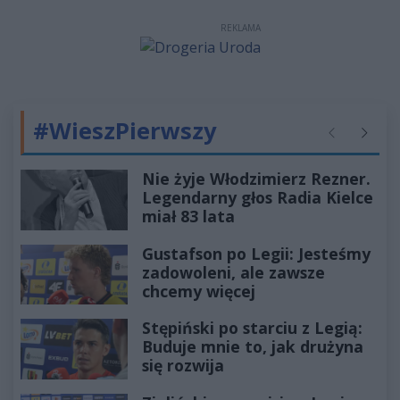
REKLAMA
#WieszPierwszy
Poprzednie
Następ
Nie żyje Włodzimierz Rezner.
Legendarny głos Radia Kielce
miał 83 lata
Gustafson po Legii: Jesteśmy
zadowoleni, ale zawsze
chcemy więcej
Stępiński po starciu z Legią:
Buduje mnie to, jak drużyna
się rozwija