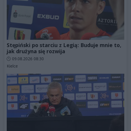
Stępiński po starciu z Legią: Buduje mnie to,
jak drużyna się rozwija
Data dodania artykułu:
09.08.2026 08:30
Kategorie artykułu:
Kielce