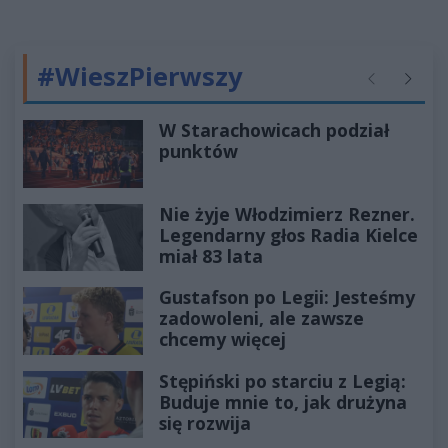
#WieszPierwszy
Poprzednie
Następ
W Starachowicach podział
punktów
Nie żyje Włodzimierz Rezner.
Legendarny głos Radia Kielce
miał 83 lata
Gustafson po Legii: Jesteśmy
zadowoleni, ale zawsze
chcemy więcej
Stępiński po starciu z Legią:
Buduje mnie to, jak drużyna
się rozwija