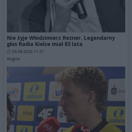
Nie żyje Włodzimierz Rezner. Legendarny
głos Radia Kielce miał 83 lata
Data dodania artykułu:
09.08.2026 11:31
Kategorie artykułu:
Region