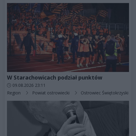
W Starachowicach podział punktów
Data dodania artykułu:
09.08.2026 23:11
Kategorie artykułu:
Region
Powiat ostrowiecki
Ostrowiec Świętokrzyski