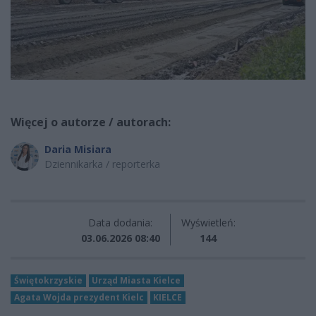
Więcej o autorze / autorach:
Daria Misiara
Dziennikarka / reporterka
Data dodania:
Wyświetleń:
03.06.2026 08:40
144
Świętokrzyskie
Urząd Miasta Kielce
Agata Wojda prezydent Kielc
KIELCE