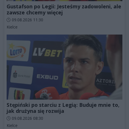
Gustafson po Legii: Jesteśmy zadowoleni, ale
zawsze chcemy więcej
Data dodania artykułu:
09.08.2026 11:30
Kategorie artykułu:
Kielce
Stępiński po starciu z Legią: Buduje mnie to,
jak drużyna się rozwija
Data dodania artykułu:
09.08.2026 08:30
Kategorie artykułu:
Kielce