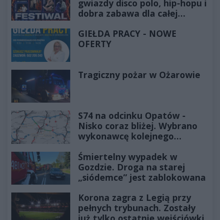
gwiazdy disco polo, hip-hopu i
dobra zabawa dla całej
rodziny!
GIEŁDA PRACY - NOWE
OFERTY
Tragiczny pożar w Ożarowie
S74 na odcinku Opatów -
Nisko coraz bliżej. Wybrano
wykonawcę kolejnego
odcinka
Śmiertelny wypadek w
Gozdzie. Droga na starej
„siódemce” jest zablokowana
Korona zagra z Legią przy
pełnych trybunach. Zostały
już tylko ostatnie wejściówki