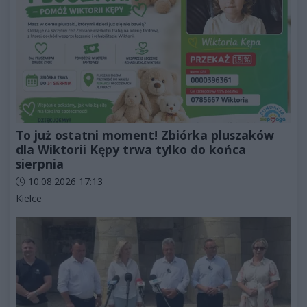
To już ostatni moment! Zbiórka pluszaków
dla Wiktorii Kępy trwa tylko do końca
sierpnia
Data dodania artykułu:
10.08.2026 17:13
Kategorie artykułu:
Kielce