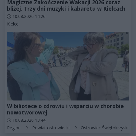
Magiczne Zakończenie Wakacji 2026 coraz
bliżej. Trzy dni muzyki i kabaretu w Kielcach
Data dodania artykułu:
10.08.2026 14:26
Kategorie artykułu:
Kielce
W biliotece o zdrowiu i wsparciu w chorobie
nowotworowej
Data dodania artykułu:
10.08.2026 13:44
Kategorie artykułu:
Region
Powiat ostrowiecki
Ostrowiec Świętokrzyski