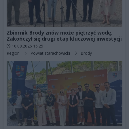
Zbiornik Brody znów może piętrzyć wodę.
Zakończył się drugi etap kluczowej inwestycji
Data dodania artykułu:
10.08.2026 15:25
Kategorie artykułu:
Region
Powiat starachowicki
Brody