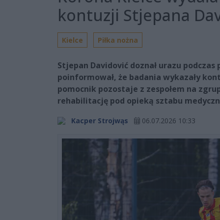
kontuzji Stjepana Dav
Kielce
Piłka nożna
Stjepan Davidović doznał urazu podczas 
poinformował, że badania wykazały kont
pomocnik pozostaje z zespołem na zgrup
rehabilitację pod opieką sztabu medycz
Kacper Strojwąs
06.07.2026 10:33