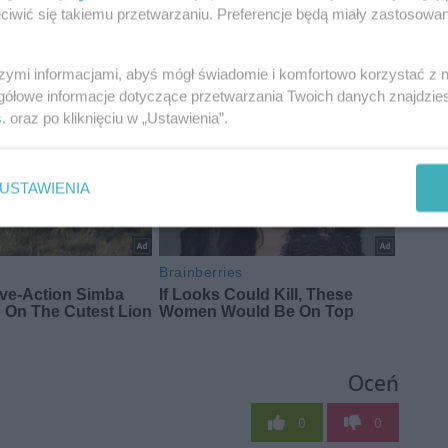
iwić się takiemu przetwarzaniu. Preferencje będą miały zastosowania
szymi informacjami, abyś mógł świadomie i komfortowo korzystać z
gółowe informacje dotyczące przetwarzania Twoich danych znajdzi
s
. oraz po kliknięciu w „Ustawienia”.
USTAWIENIA
Oceń
0
0