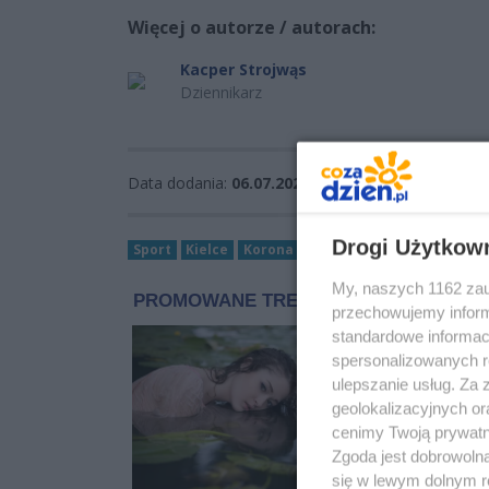
Więcej o autorze / autorach:
Kacper Strojwąs
Dziennikarz
Data dodania:
06.07.2026 10:33
Wyświetleń:
2
Drogi Użytkow
Sport
Kielce
Korona Kielce
Stjepan Davidović
My, naszych 1162 zau
przechowujemy informa
standardowe informac
spersonalizowanych re
ulepszanie usług. Za
geolokalizacyjnych or
cenimy Twoją prywatno
Zgoda jest dobrowoln
się w lewym dolnym r