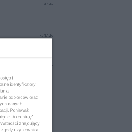
REKLAMA
REKLAMA
REKLAMA
ostęp i
lne identyfikatory,
iania
anie odbiorców oraz
nych danych
kacji. Ponieważ
ięcie „Akceptuję”.
ywatności znajdujący
ą zgody użytkownika,