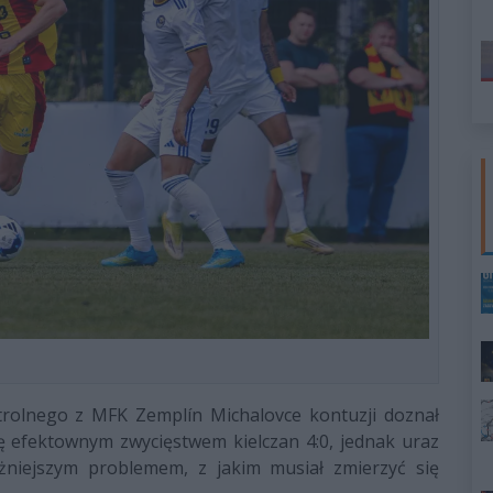
trolnego z MFK Zemplín Michalovce kontuzji doznał
ię efektownym zwycięstwem kielczan 4:0, jednak uraz
żniejszym problemem, z jakim musiał zmierzyć się