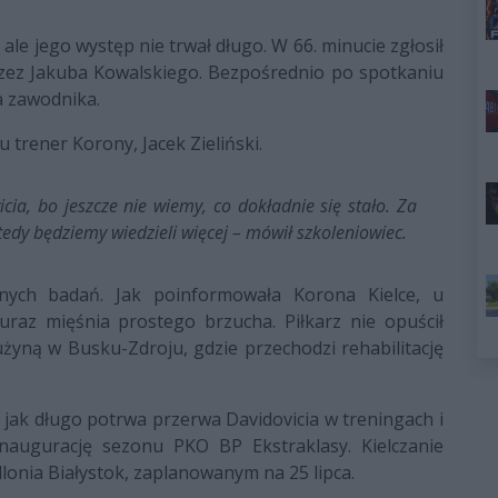
 ale jego występ nie trwał długo. W 66. minucie zgłosił
rzez Jakuba Kowalskiego. Bezpośrednio po spotkaniu
a zawodnika.
 trener Korony, Jacek Zieliński.
cia, bo jeszcze nie wiemy, co dokładnie się stało. Za
wtedy będziemy wiedzieli więcej – mówił szkoleniowiec.
nych badań. Jak poinformowała Korona Kielce, u
az mięśnia prostego brzucha. Piłkarz nie opuścił
żyną w Busku-Zdroju, gdzie przechodzi rehabilitację
ak długo potrwa przerwa Davidovicia w treningach i
naugurację sezonu PKO BP Ekstraklasy. Kielczanie
lonia Białystok, zaplanowanym na 25 lipca.