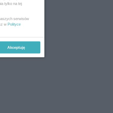
 tylko na tej
 naszych serwisów
esz w
Polityce
Akceptuję