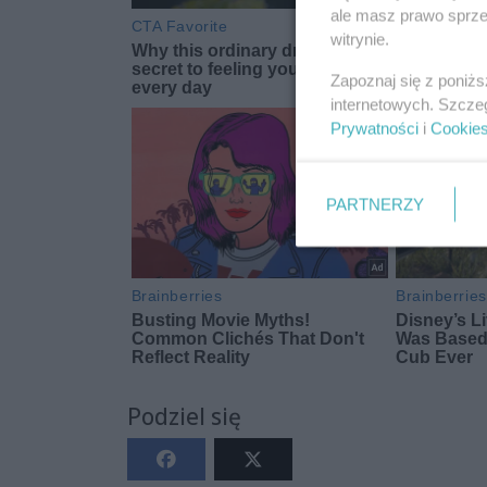
ale masz prawo sprzec
witrynie.
Zapoznaj się z poniż
internetowych. Szcze
Prywatności
i
Cookie
PARTNERZY
Podziel się