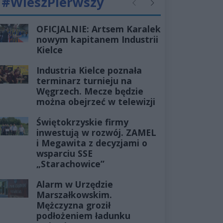
#WieszPierwszy
Poprzednie
Następne
OFICJALNIE: Artsem Karalek
nowym kapitanem Industrii
Kielce
Industria Kielce poznała
terminarz turnieju na
Węgrzech. Mecze będzie
można obejrzeć w telewizji
Świętokrzyskie firmy
inwestują w rozwój. ZAMEL
i Megawita z decyzjami o
wsparciu SSE
„Starachowice”
Alarm w Urzędzie
Marszałkowskim.
Mężczyzna groził
podłożeniem ładunku