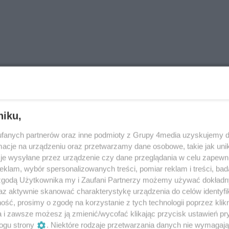
04
niku,
fanych partnerów oraz inne podmioty z Grupy 4media uzyskujemy d
cje na urządzeniu oraz przetwarzamy dane osobowe, takie jak unika
je wysyłane przez urządzenie czy dane przeglądania w celu zapewn
klam, wybór spersonalizowanych treści, pomiar reklam i treści, bad
 zgodą Użytkownika my i Zaufani Partnerzy możemy używać dokład
az aktywnie skanować charakterystykę urządzenia do celów identyfi
ść, prosimy o zgodę na korzystanie z tych technologii poprzez klikn
a i zawsze możesz ją zmienić/wycofać klikając przycisk ustawień pr
ogu strony
. Niektóre rodzaje przetwarzania danych nie wymagaj