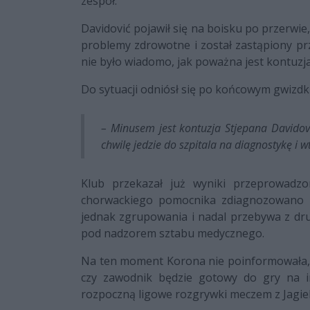
zespół.
Davidović pojawił się na boisku po przerwie,
problemy zdrowotne i został zastąpiony p
nie było wiadomo, jak poważna jest kontuzj
Do sytuacji odniósł się po końcowym gwizdku
– Minusem jest kontuzja Stjepana Davidovi
chwilę jedzie do szpitala na diagnostykę i 
Klub przekazał już wyniki przeprowadzo
chorwackiego pomocnika zdiagnozowano ur
jednak zgrupowania i nadal przebywa z dru
pod nadzorem sztabu medycznego.
Na ten moment Korona nie poinformowała, j
czy zawodnik będzie gotowy do gry na i
rozpoczną ligowe rozgrywki meczem z Jagiel