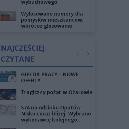
wybuchowego
Wylosowano numery dla
pomysłów mieszkańców,
wkrótce głosowanie
NAJCZĘŚCIEJ
CZYTANE
Poprzednie
Następne
GIEŁDA PRACY - NOWE
OFERTY
Tragiczny pożar w Ożarowie
S74 na odcinku Opatów -
Nisko coraz bliżej. Wybrano
wykonawcę kolejnego
odcinka