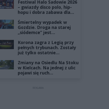
Festiwal Halo Sadowie 2026
– gwiazdy disco polo, hip-
hopu i dobra zabawa dla
całej rodziny!
Śmiertelny wypadek w
Gozdzie. Droga na starej
„siódemce” jest
zablokowana
Korona zagra z Legią przy
pełnych trybunach. Zostały
już tylko ostatnie
wejściówki
Zmiany na Osiedlu Na Stoku
w Kielcach. Na jednej z ulic
pojawi się ruch
jednokierunkowy
REKLAMA