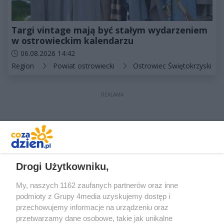
Targi vintage mają być stałym wydarzeniem
w ostrowieckim kalendarzu
Data dodania artykułu:
06.08.2026 14:42
Kategorie artykułu:
Region
Powiat ostrowiecki
Ostrowiec Świętokrzyski
REKLAMA
REKLAMA
Drogi Użytkowniku,
My, naszych 1162 zaufanych partnerów oraz inne
podmioty z Grupy 4media uzyskujemy dostęp i
przechowujemy informacje na urządzeniu oraz
przetwarzamy dane osobowe, takie jak unikalne