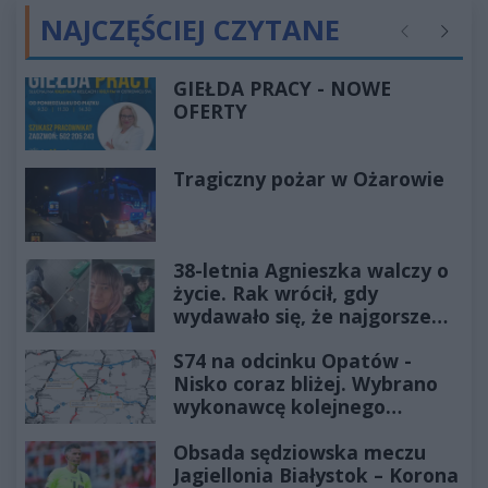
NAJCZĘŚCIEJ CZYTANE
Poprzednie
Następ
GIEŁDA PRACY - NOWE
OFERTY
Tragiczny pożar w Ożarowie
38-letnia Agnieszka walczy o
życie. Rak wrócił, gdy
wydawało się, że najgorsze
już minęło
S74 na odcinku Opatów -
Nisko coraz bliżej. Wybrano
wykonawcę kolejnego
odcinka
Obsada sędziowska meczu
Jagiellonia Białystok – Korona