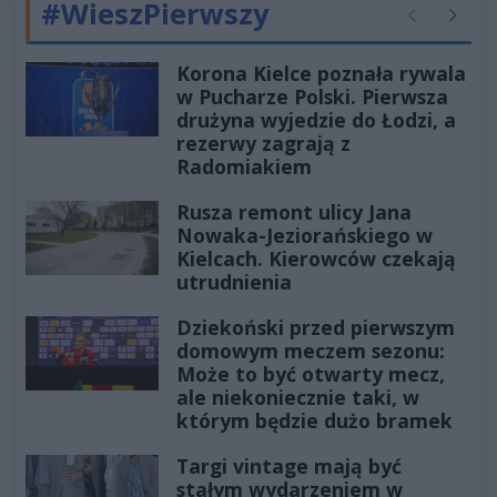
#WieszPierwszy
Poprzednie
Następ
Korona Kielce poznała rywala
w Pucharze Polski. Pierwsza
drużyna wyjedzie do Łodzi, a
rezerwy zagrają z
Radomiakiem
Rusza remont ulicy Jana
Nowaka-Jeziorańskiego w
Kielcach. Kierowców czekają
utrudnienia
Dziekoński przed pierwszym
domowym meczem sezonu:
Może to być otwarty mecz,
ale niekoniecznie taki, w
którym będzie dużo bramek
Targi vintage mają być
stałym wydarzeniem w