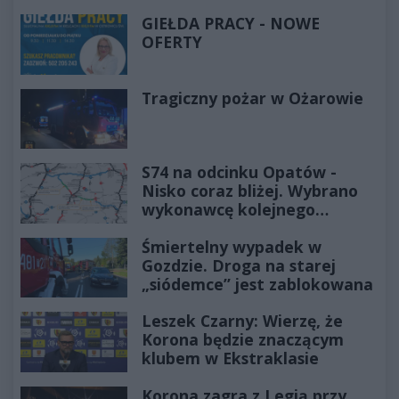
GIEŁDA PRACY - NOWE
OFERTY
Tragiczny pożar w Ożarowie
S74 na odcinku Opatów -
Nisko coraz bliżej. Wybrano
wykonawcę kolejnego
odcinka
Śmiertelny wypadek w
Gozdzie. Droga na starej
„siódemce” jest zablokowana
Leszek Czarny: Wierzę, że
Korona będzie znaczącym
klubem w Ekstraklasie
Korona zagra z Legią przy