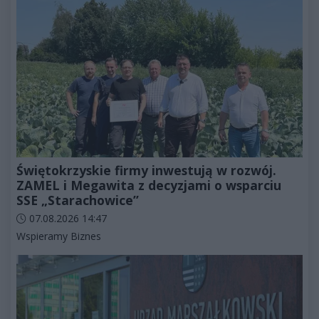
Świętokrzyskie firmy inwestują w rozwój.
ZAMEL i Megawita z decyzjami o wsparciu
SSE „Starachowice”
Data dodania artykułu:
07.08.2026 14:47
Kategorie artykułu:
Wspieramy Biznes