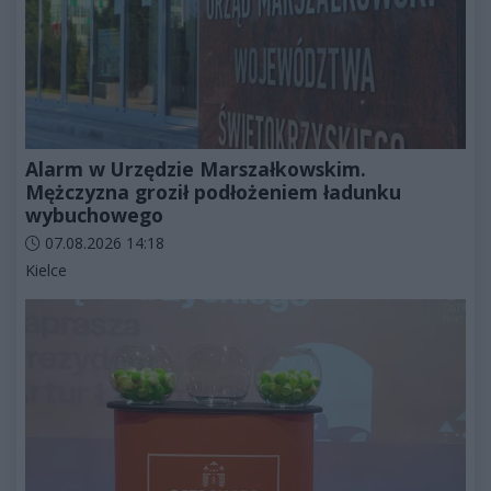
Alarm w Urzędzie Marszałkowskim.
Mężczyzna groził podłożeniem ładunku
wybuchowego
Data dodania artykułu:
07.08.2026 14:18
Kategorie artykułu:
Kielce