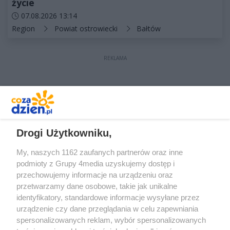
życie
Data dodania artykułu:
07.08.2026 13:14
Kategorie artykułu:
Region
Powiat ostrowiecki
Bałtów
REKLAMA
REKLAMA
Drogi Użytkowniku,
My, naszych 1162 zaufanych partnerów oraz inne
podmioty z Grupy 4media uzyskujemy dostęp i
przechowujemy informacje na urządzeniu oraz
przetwarzamy dane osobowe, takie jak unikalne
identyfikatory, standardowe informacje wysyłane przez
urządzenie czy dane przeglądania w celu zapewniania
spersonalizowanych reklam, wybór spersonalizowanych