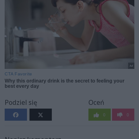
Podziel się
Oceń
0
0