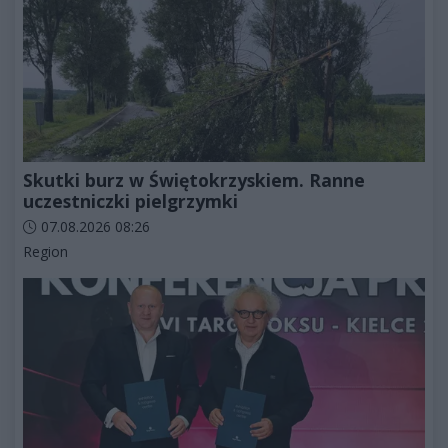
Skutki burz w Świętokrzyskiem. Ranne
uczestniczki pielgrzymki
Data dodania artykułu:
07.08.2026 08:26
Kategorie artykułu:
Region