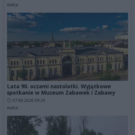
Kategorie artykułu:
Kielce
Lata 90. oczami nastolatki. Wyjątkowe
spotkanie w Muzeum Zabawek i Zabawy
Data dodania artykułu:
07.08.2026 09:29
Kategorie artykułu:
Kielce