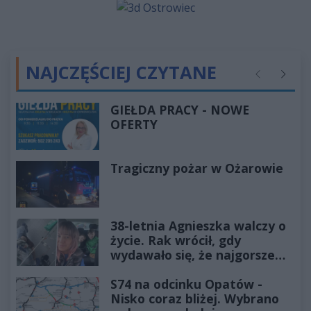
NAJCZĘŚCIEJ CZYTANE
Poprzednie
Następ
GIEŁDA PRACY - NOWE
OFERTY
Tragiczny pożar w Ożarowie
38-letnia Agnieszka walczy o
życie. Rak wrócił, gdy
wydawało się, że najgorsze
już minęło
S74 na odcinku Opatów -
Nisko coraz bliżej. Wybrano