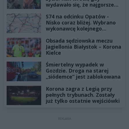
wydawało się, że najgorsze
już minęło
S74 na odcinku Opatów -
Nisko coraz bliżej. Wybrano
wykonawcę kolejnego
odcinka
Obsada sędziowska meczu
Jagiellonia Białystok – Korona
Kielce
Śmiertelny wypadek w
Gozdzie. Droga na starej
„siódemce” jest zablokowana
Korona zagra z Legią przy
pełnych trybunach. Zostały
już tylko ostatnie wejściówki
REKLAMA