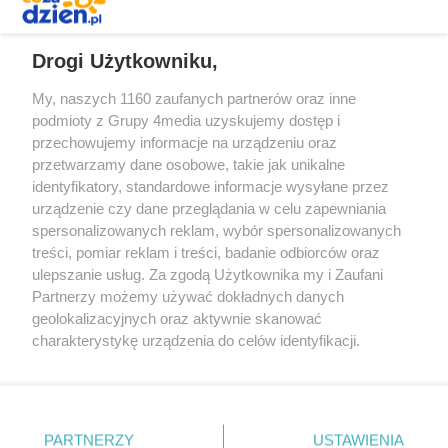
REKLAMA
Drogi Użytkowniku,
My, naszych 1160 zaufanych partnerów oraz inne
podmioty z Grupy 4media uzyskujemy dostęp i
przechowujemy informacje na urządzeniu oraz
przetwarzamy dane osobowe, takie jak unikalne
identyfikatory, standardowe informacje wysyłane przez
urządzenie czy dane przeglądania w celu zapewniania
spersonalizowanych reklam, wybór spersonalizowanych
treści, pomiar reklam i treści, badanie odbiorców oraz
Prywatność
Reklama
Redakcja
Praca Kielce
ulepszanie usług. Za zgodą Użytkownika my i Zaufani
Partnerzy możemy używać dokładnych danych
geolokalizacyjnych oraz aktywnie skanować
charakterystykę urządzenia do celów identyfikacji.
Ponieważ cenimy Twoją prywatność, prosimy o zgodę na
Szukaj
korzystanie z tych technologii poprzez kliknięcie
„Akceptuję”. Zgoda jest dobrowolna i zawsze możesz ją
zmienić/wycofać klikając przycisk ustawień prywatności
Facebook.com
Youtube.com
PARTNERZY
USTAWIENIA