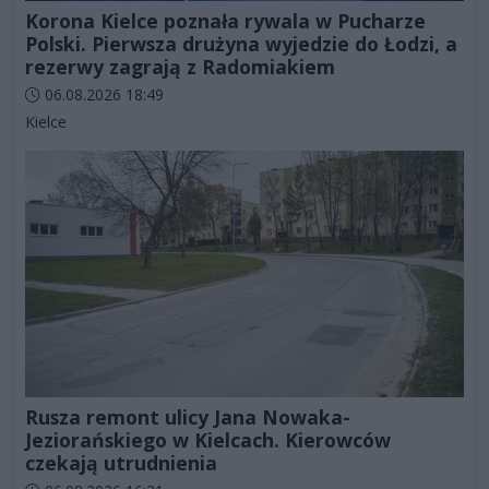
Korona Kielce poznała rywala w Pucharze
Polski. Pierwsza drużyna wyjedzie do Łodzi, a
rezerwy zagrają z Radomiakiem
Data dodania artykułu:
06.08.2026 18:49
Kategorie artykułu:
Kielce
Rusza remont ulicy Jana Nowaka-
Jeziorańskiego w Kielcach. Kierowców
czekają utrudnienia