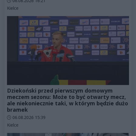
Data dodania artykułu:
06.08.2026 16:21
Kategorie artykułu:
Kielce
Dziekoński przed pierwszym domowym
meczem sezonu: Może to być otwarty mecz,
ale niekoniecznie taki, w którym będzie dużo
bramek
Data dodania artykułu:
06.08.2026 15:39
Kategorie artykułu:
Kielce