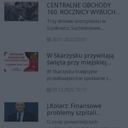
CENTRALNE OBCHODY
podglądamy co ciekawego
160. ROCZNICY WYBUCHU
wydarzyło się w Mieście, co nowego
POWSTANIA
powstało i co jest w planach w
Trzy dniowe uroczystości w
STYCZNIOWEGO
ramach naszej cyklicznej audycji
Szydłowcu, Suchedniowie,
,,Miasto na szlaku"
Bodzentynie i Wąchocku, w tym XXX
przygotowywanej w partnerstwie z
20.01.2023 00:01
MARSZ SZLAKIEM POWSTAŃCÓW
Miastem i gminą Skarżysko
STYCZNIOWYCH SUCHEDNIÓW-
Kamienna.
W Skarżysku przywitają
BODZENTYN.
święta przy miejskiej
choince
W Skarżysku tradycyjne
przedświąteczne spotkanie z
mieszkańcami odbędzie się przy
09.12.2022 10:17
miejskiej choince.
J.Kolarz: Finansowe
problemy szpitali
powiatowych zaważą na
O coraz poważniejszych
kondycji samorządów