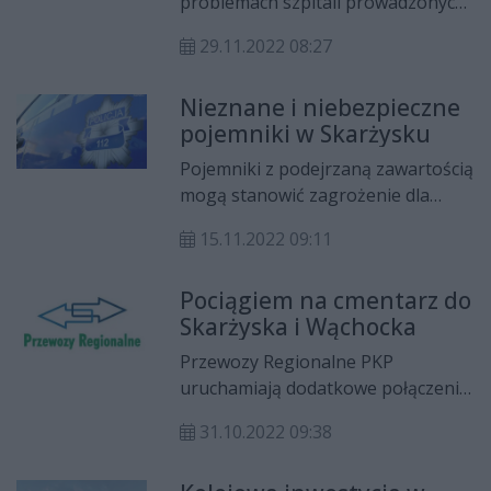
problemach szpitali prowadzonych
powiatowych
przez samorządy powiatowe i
29.11.2022 08:27
sposobach ich rozwiązywania
dyskutowali przedstawiciele
Nieznane i niebezpieczne
powiatów świętokrzyskich. O tym
pojemniki w Skarżysku
jakie mogą być sposoby radzenia
sobie z tą kwestią, na antenie Radia
Pojemniki z podejrzaną zawartością
Rekord Świętokrzyskie mówi Jerzy
mogą stanowić zagrożenie dla
Kolarz starosta buski i
środowiska naturalnego.
przewodniczący konwentu
15.11.2022 09:11
powiatów województwa
świętokrzyskiego.
Pociągiem na cmentarz do
Skarżyska i Wąchocka
Przewozy Regionalne PKP
uruchamiają dodatkowe połączenia
kolejowe między Skarżyskiem
31.10.2022 09:38
Kamienną a Wąchockiem.