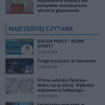
Wylosowano numery dla
pomysłów mieszkańców,
wkrótce głosowanie
NAJCZĘŚCIEJ CZYTANE
GIEŁDA PRACY - NOWE
OFERTY
Data dodania artykułu:
03.08.2026
Tragiczny pożar w Ożarowie
Data dodania artykułu:
04.08.2026
S74 na odcinku Opatów -
Nisko coraz bliżej. Wybrano
wykonawcę kolejnego
odcinka
Data dodania artykułu:
30.07.2026
Śmiertelny wypadek w