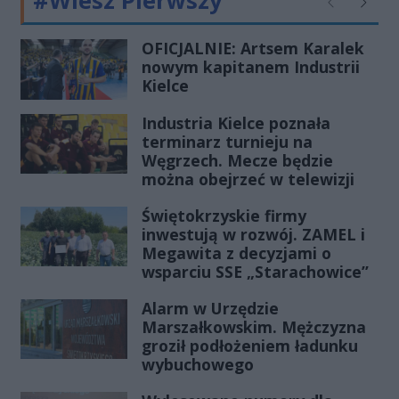
#Wiesz Pierwszy
Poprzednie
Następ
OFICJALNIE: Artsem Karalek
nowym kapitanem Industrii
Kielce
Industria Kielce poznała
terminarz turnieju na
Węgrzech. Mecze będzie
można obejrzeć w telewizji
Świętokrzyskie firmy
inwestują w rozwój. ZAMEL i
Megawita z decyzjami o
wsparciu SSE „Starachowice”
Alarm w Urzędzie
Marszałkowskim. Mężczyzna
groził podłożeniem ładunku
wybuchowego