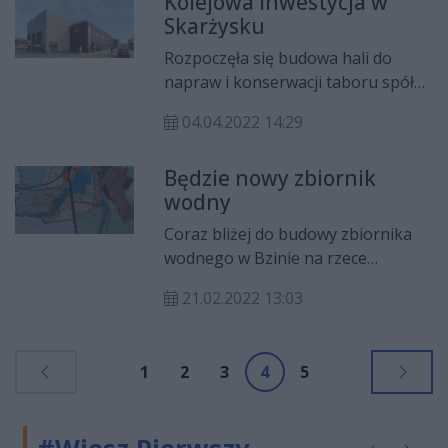
Kolejowa inwestycja w
Skarżysku
Rozpoczęła się budowa hali do
napraw i konserwacji taboru spółki
kolejowej POLREGIO.
04.04.2022 14:29
Będzie nowy zbiornik
wodny
Coraz bliżej do budowy zbiornika
wodnego w Bzinie na rzece
Kamienna w Skarżysku Kamiennej.
21.02.2022 13:03
1
2
3
4
5