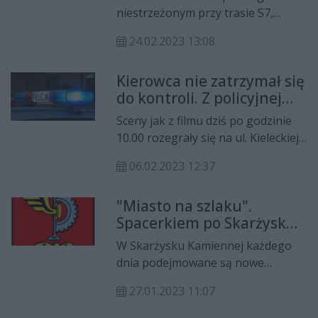
niestrzeżonym przy trasie S7,
nieznani sprawcy po uprzednim
24.02.2023 13:08
wybiciu szyby w drzwiach
samochodu marki Renault Master,
Kierowca nie zatrzymał się
z jego wnętrza, dokonali kradzieży
do kontroli. Z policyjnej
plecaka z rzeczami osobistymi 58-
broni padły strzały
latka. Mężczyzna oszacował
Sceny jak z filmu dziś po godzinie
wartość strat na kwotę 380 złotych.
10.00 rozegrały się na ul. Kieleckiej
w Suchedniowie. Kierujący nie
06.02.2023 12:37
zatrzymał się do kontroli drogowej.
Policjanci zostali zmuszeni do
"Miasto na szlaku".
użycia broni.
Spacerkiem po Skarżysku
Kamiennej
W Skarżysku Kamiennej każdego
dnia podejmowane są nowe
projekty, podpisywane umowy i
27.01.2023 11:07
rozdysponowywane
dofinansowania. Tradycyjnie