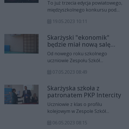
wygraj atrakcyjne
To już trzecia edycja powiatowego,
nagrody
międzyszkolnego konkursu pod
nazwą „Pokaz Talentów”, która
19.05.2023 10:11
odbędzie się 2 czerwca w Zespole
Szkół Technicznych im. Armii
Skarżyski "ekonomik"
Krajowej w Skarżysku-Kamiennej.
będzie miał nową salę
Patronat honorowy nad
gimnastyczną
wydarzeniem objął marszałek
Od nowego roku szkolnego
województwa świętokrzyskiego
uczniowie Zespołu Szkół
Andrzej Bętkowski.
Ekonomicznych w Skarżysku-
07.05.2023 08:49
Kamiennej będą ćwiczyli w
zmodernizowanej sali
Skarżyska szkoła z
gimnastycznej i korzystali z
patronatem PKP Intercity
wyremontowanego całego zaplecza
sportowego znajdującego się w
Uczniowie z klas o profilu
szkole.
kolejowym w Zespole Szkół
Transportowo-Mechatronicznych
06.05.2023 08:15
w Skarżysku-Kamiennej po