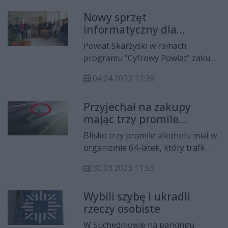
praktycznej nauce zawodu w PKP
Nowy sprzęt
Intercity znajdą tam zatrudnienie.
informatyczny dla
skarżyskich jednostek
Powiat Skarżyski w ramach
samorządowych
programu "Cyfrowy Powiat" zakupił
32 laptopy o łącznej wartości ponad
04.04.2023 12:39
73 tys. zł.
Przyjechał na zakupy
mając trzy promile
alkoholu
Blisko trzy promile alkoholu miał w
organizmie 64-latek, który trafił
wczoraj wieczorem w ręce
30.03.2023 11:53
suchedniowskich policjantów.
Mężczyznę, który przyjechał oplem
Wybili szybę i ukradli
na zakupy zauważył jeden z
rzeczy osobiste
klientów i zawiadomił stróżów
prawa.
W Suchedniowie na parkingu