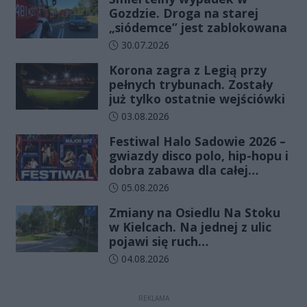
Gozdzie. Droga na starej
„siódemce” jest zablokowana
Data dodania artykułu:
30.07.2026
Korona zagra z Legią przy
pełnych trybunach. Zostały
już tylko ostatnie wejściówki
Data dodania artykułu:
03.08.2026
Festiwal Halo Sadowie 2026 –
gwiazdy disco polo, hip-hopu i
dobra zabawa dla całej
rodziny!
Data dodania artykułu:
05.08.2026
Zmiany na Osiedlu Na Stoku
w Kielcach. Na jednej z ulic
pojawi się ruch
jednokierunkowy
Data dodania artykułu:
04.08.2026
REKLAMA