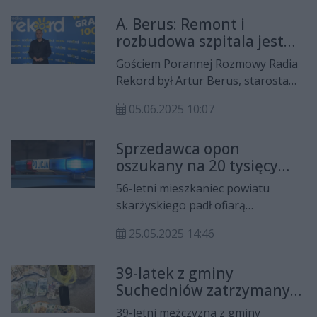
Kamiennej oraz Skarżysku
tekstyliów. Nowe zasady przewidują
Kościelnym.
A. Berus: Remont i
możliwość oddawania odpadów
rozbudowa szpitala jest
tekstylnych podczas odbioru
naszym priorytetem
odpadów wielkogabarytowych –
Gościem Porannej Rozmowy Radia
zgodnie z obowiązującym
Rekord był Artur Berus, starosta
harmonogramem.
powiatu Skarżysko-Kamienna.
05.06.2025 10:07
Sprzedawca opon
oszukany na 20 tysięcy
złotych
56-letni mieszkaniec powiatu
skarżyskiego padł ofiarą
internetowego oszustwa, w wyniku
25.05.2025 14:46
którego stracił ponad 20 tysięcy
złotych.
39-latek z gminy
Suchedniów zatrzymany
za posiadanie narkotyków
39-letni mężczyzna z gminy