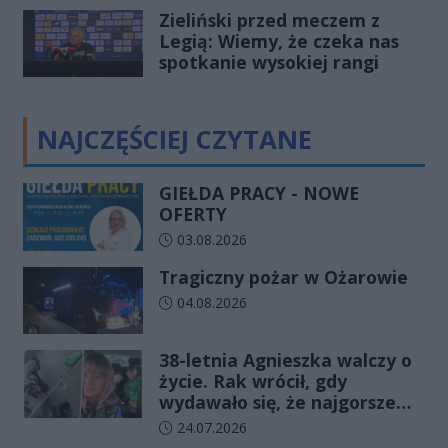
Zieliński przed meczem z
Legią: Wiemy, że czeka nas
spotkanie wysokiej rangi
NAJCZĘŚCIEJ CZYTANE
GIEŁDA PRACY - NOWE
OFERTY
Data dodania artykułu:
03.08.2026
Tragiczny pożar w Ożarowie
Data dodania artykułu:
04.08.2026
38-letnia Agnieszka walczy o
życie. Rak wrócił, gdy
wydawało się, że najgorsze
już minęło
Data dodania artykułu:
24.07.2026