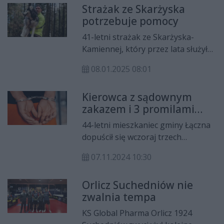
Strażak ze Skarżyska
potrzebuje pomocy
41-letni strażak ze Skarżyska-
Kamiennej, który przez lata służył
społeczności, ratując życie i mienie,
08.01.2025 08:01
usłyszał dramatyczną diagnozę –
choroba Parkinsona. Ta podstępna
Kierowca z sądownym
choroba zmieniła jego życie
zakazem i 3 promilami
diametralnie, ograniczając
uciekał przed policją
możliwość wykonywania
44-letni mieszkaniec gminy Łączna
codziennych obowiązków i
dopuścił się wczoraj trzech
ulubionej pracy.
poważnych przestępstw. Mimo
07.11.2024 10:30
obowiązującego sądowego zakazu
wsiadł za kierownicę i nie zatrzymał
Orlicz Suchedniów nie
się do kontroli drogowej.
zwalnia tempa
Dodatkowo, mężczyzna był
kompletnie pijany – badanie
KS Global Pharma Orlicz 1924
wykazało u niego ponad trzy