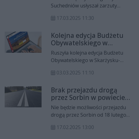
i ich dystrybucję
Suchedniów usłyszał zarzuty
posiadania znacznych ilości
17.03.2025 11:30
narkotyków oraz ich udzielania.
Podczas przeszukania jego
Kolejna edycja Budżetu
mieszkania funkcjonariusze
Obywatelskiego w
zabezpieczyli niemal pół kilograma
Skarżysku-Kamiennej
amfetaminy, prawie 150 gramów
Ruszyła kolejna edycja Budżetu
marihuany oraz ponad 70 tysięcy
Obywatelskiego w Skarżysku-
złotych. W piątek sąd zdecydował o
Kamiennej. Do wydania rekordowa
jego tymczasowym aresztowaniu
03.03.2025 11:10
suma.
na trzy miesiące. Mężczyźnie grozi
kara nawet 10 lat pozbawienia
Brak przejazdu drogą
wolności.
przez Sorbin w powiecie
skarżyskim
Nie będzie możliwości przejazdu
drogą przez Sorbin od 18 lutego
2025 roku, ponieważ rozpocznie się
17.02.2025 13:00
realizacja inwestycji.