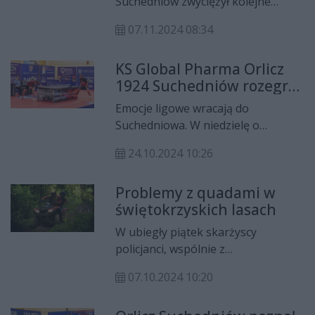
Suchedniów zwyciężył kolejne
promile alkoholu.
spotkanie w Lotto Superlidze. Tym
07.11.2024 08:34
razem pokonali Petralanę Bytom,
aż 3:0.
KS Global Pharma Orlicz
1924 Suchedniów rozegra
kolejne spotkania w Lotto
Emocje ligowe wracają do
Superlidze
Suchedniowa. W niedzielę o
godzinie 16:00 Global Pharma Orlicz
24.10.2024 10:26
1924 zmierzy się na własnym
terenie z Akademią Zamojską
Problemy z quadami w
Zamość. Dwa dni wcześniej, w
świętokrzyskich lasach
LOTTO Superlidze, zespół z
Suchedniowa rozegra mecz z Bałtą
W ubiegły piątek skarżyscy
AZS AWFiS w Gdańsku.
policjanci, wspólnie z
funkcjonariuszami Straży Leśnej z
07.10.2024 10:20
Nadleśnictwa Suchedniów,
przeprowadzili działania mające na