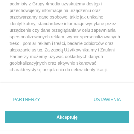
podmioty z Grupy 4media uzyskujemy dostęp i
przechowujemy informacje na urządzeniu oraz
przetwarzamy dane osobowe, takie jak unikalne
identyfikatory, standardowe informacje wysyłane przez
urządzenie czy dane przeglądania w celu zapewniania
spersonalizowanych reklam, wybór spersonalizowanych
treści, pomiar reklam i treści, badanie odbiorców oraz
Prywatność
Reklama
Redakcja
Praca Kielce
ulepszanie usług. Za zgodą Użytkownika my i Zaufani
Partnerzy możemy używać dokładnych danych
geolokalizacyjnych oraz aktywnie skanować
charakterystykę urządzenia do celów identyfikacji.
Ponieważ cenimy Twoją prywatność, prosimy o zgodę na
Szukaj
korzystanie z tych technologii poprzez kliknięcie
„Akceptuję”. Zgoda jest dobrowolna i zawsze możesz ją
zmienić/wycofać klikając przycisk ustawień prywatności
Facebook.com
Youtube.com
PARTNERZY
USTAWIENIA
znajdujący się w lewym dolnym rogu strony
. Niektóre
rodzaje przetwarzania danych nie wymagają zgody
użytkownika, ale masz prawo sprzeciwić się takiemu
Akceptuję
przetwarzaniu. Preferencje będą miały zastosowania tylko
na tej witrynie.
CMS portalu
przygotowany przez