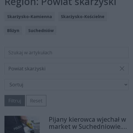
Region:
Powiat skarżyski
Skarżysko-Kamienna
Skarżysko-Kościelne
Bliżyn
Suchedniów
Powiat skarżyski
Filtruj
Reset
Pijany kierowca wjechał w
market w Suchedniowie.