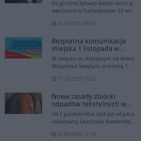
Zatrzymał go policjant po
Do groźnej sytuacji doszło wczoraj
służbie
wieczorem w Suchedniowie. 53-letni
kierowca skody, mając w
25.10.2025 09:23
organizmie 2,5 promila alkoholu,
wjechał autem w elewację jednego z
Bezpłatna komunikacja
marketów. Jak się okazało,
miejska 1 listopada w
mężczyzna miał również aktywny
Skarżysku-Kamiennej
zakaz prowadzenia pojazdów
W związku ze zbliżającym się dniem
mechanicznych.
Wszystkich Świętych, w sobotę 1
listopada 2025 roku, władze
17.10.2025 15:22
Skarżyska-Kamiennej przygotowały
dla mieszkańców ważne
Nowe zasady zbiórki
udogodnienie – przejazdy miejską
odpadów tekstylnych w
komunikacją będą tego dnia
Skarżysku-Kamiennej od 1
całkowicie bezpłatne. Dodatkowo
Od 1 października, czyli już od jutra
października
uruchomione zostaną specjalne
mieszkańcy Skarżyska-Kamiennej
kursy autobusowe, które ułatwią
będą mogli w łatwiejszy sposób
dojazd do cmentarzy w Skarżysku-
30.09.2025 12:14
pozbywać się niepotrzebnych