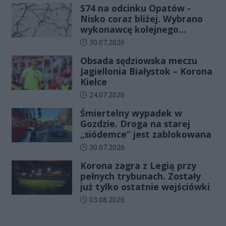
S74 na odcinku Opatów -
Nisko coraz bliżej. Wybrano
wykonawcę kolejnego
odcinka
Data dodania artykułu:
30.07.2026
Obsada sędziowska meczu
Jagiellonia Białystok – Korona
Kielce
Data dodania artykułu:
24.07.2026
Śmiertelny wypadek w
Gozdzie. Droga na starej
„siódemce” jest zablokowana
Data dodania artykułu:
30.07.2026
Korona zagra z Legią przy
pełnych trybunach. Zostały
już tylko ostatnie wejściówki
Data dodania artykułu:
03.08.2026