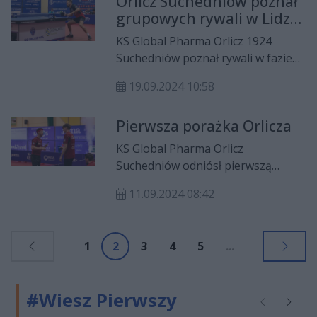
Orlicz Suchedniów poznał
celu ukrócenie nielegalnych
grupowych rywali w Lidze
wjazdów do lasu kierowców
Mistrzów
quadów i motocykli typu cross.
KS Global Pharma Orlicz 1924
Suchedniów poznał rywali w fazie
grupowej tegorocznej ligi mistrzów.
19.09.2024 10:58
Pierwsza porażka Orlicza
KS Global Pharma Orlicz
Suchedniów odniósł pierwszą
porażkę w sezonie. Świętokrzyski
11.09.2024 08:42
zespół przegrał na wyjeździe z
Olimpią Grudziądz 1:3.
1
2
3
4
5
...
#Wiesz Pierwszy
Poprzednie
Następ