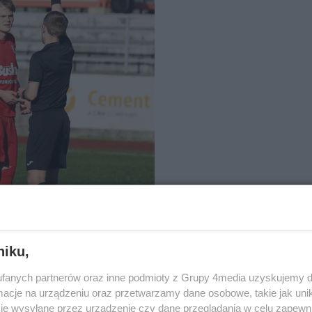
niku,
fanych partnerów oraz inne podmioty z Grupy 4media uzyskujemy d
cje na urządzeniu oraz przetwarzamy dane osobowe, takie jak unika
je wysyłane przez urządzenie czy dane przeglądania w celu zapewn