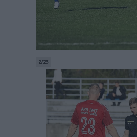
2
/
23