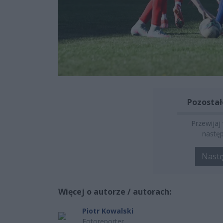
Pozostał
Przewijaj
następ
Nast
Więcej o autorze / autorach:
Piotr Kowalski
Fotoreporter