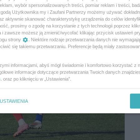
klam, wybór spersonalizowanych treści, pomiar reklam i treści, bad
 zgodą Użytkownika my i Zaufani Partnerzy możemy używać dokład
az aktywnie skanować charakterystykę urządzenia do celów identyfi
ść, prosimy o zgodę na korzystanie z tych technologii poprzez klikn
a i zawsze możesz ją zmienić/wycofać klikając przycisk ustawień pr
ogu strony
. Niektóre rodzaje przetwarzania danych nie wymagaj
iwić się takiemu przetwarzaniu. Preferencje będą miały zastosowania
szymi informacjami, abyś mógł świadomie i komfortowo korzystać z
gółowe informacje dotyczące przetwarzania Twoich danych znajdzi
s
. oraz po kliknięciu w „Ustawienia”.
USTAWIENIA