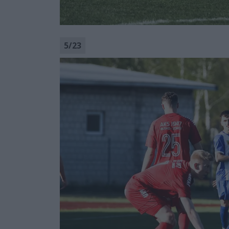
5
/
23