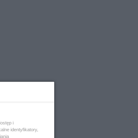
ostęp i
lne identyfikatory,
iania