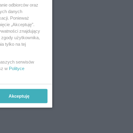
anie odbiorców oraz
nych danych
kacji. Ponieważ
ięcie „Akceptuję”.
ywatności znajdujący
ą zgody użytkownika,
 tylko na tej
 naszych serwisów
esz w
Polityce
Akceptuję