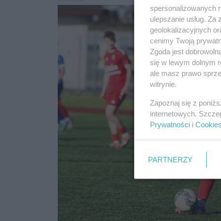
spersonalizowanych re
ulepszanie usług. Za
geolokalizacyjnych or
cenimy Twoją prywatno
Zgoda jest dobrowoln
się w lewym dolnym r
ale masz prawo sprzec
witrynie.
Zapoznaj się z poniż
internetowych. Szcze
Prywatności
i
Cookie
PARTNERZY