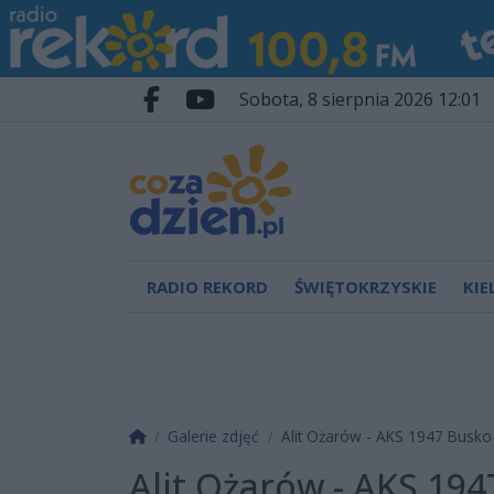
Przejdź do głównych treści
Przejdź do wyszukiwarki
Przejdź do głównego menu
sobota, 8 sierpnia 2026 12:01
Facebook.com
Youtube.com
RADIO REKORD
ŚWIĘTOKRZYSKIE
KIE
Strona główna
Galerie zdjęć
Alit Ożarów - AKS 1947 Busko
Alit Ożarów - AKS 194