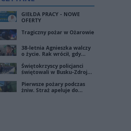
GIEŁDA PRACY - NOWE
OFERTY
Tragiczny pożar w Ożarowie
38-letnia Agnieszka walczy
o życie. Rak wrócił, gdy
wydawało się, że najgorsze
Świętokrzyscy policjanci
już minęło
świętowali w Busku-Zdroju.
Czterdziestu nowych
Pierwsze pożary podczas
funkcjonariuszy złożyło
żniw. Straż apeluje do
ślubowanie
rolników o ostrożność