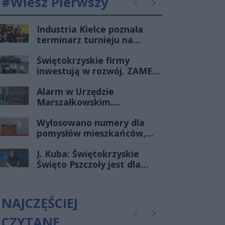
#Wiesz Pierwszy
Poprzednie
Następne
Industria Kielce poznała
terminarz turnieju na
Węgrzech. Mecze będzie
Świętokrzyskie firmy
można obejrzeć w telewizji
inwestują w rozwój. ZAMEL
i Megawita z decyzjami o
Alarm w Urzędzie
wsparciu SSE
Marszałkowskim.
„Starachowice”
Mężczyzna groził
Wylosowano numery dla
podłożeniem ładunku
pomysłów mieszkańców,
wybuchowego
wkrótce głosowanie
J. Kuba: Świętokrzyskie
Święto Pszczoły jest dla
pszczelarzy i dla tych,
którzy kochają życie
NAJCZĘŚCIEJ
CZYTANE
Poprzednie
Następne