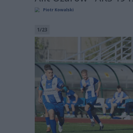
Piotr Kowalski
1
/
23