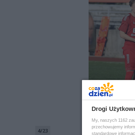
Drogi Użytkow
My, naszych 1162 zau
przechowujemy informa
4
/
23
standardowe informac