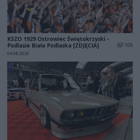
KSZO 1929 Ostrowiec Świętokrzyski -
Liczba zdj
Podlasie Biała Podlaska [ZDJĘCIA]
100
Data dodania galerii:
04.08.2026