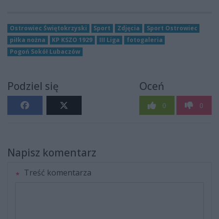
Ostrowiec Świętokrzyski
Sport
Zdjęcia
Sport Ostrowiec
piłka nożna
KP KSZO 1929
III Liga
fotogaleria
Pogoń Sokół Lubaczów
Podziel się
Oceń
0
0
Napisz komentarz
Treść komentarza