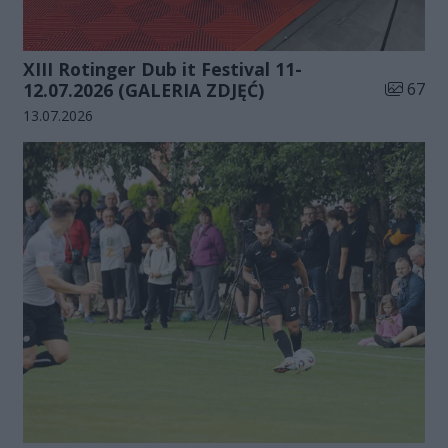
XIII Rotinger Dub it Festival 11-
Liczba zd
12.07.2026 (GALERIA ZDJĘĆ)
67
Data dodania galerii:
13.07.2026