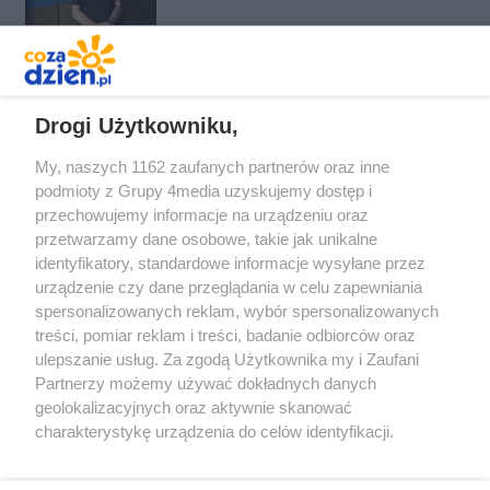
pszczelarzy i dla tych, którzy
kochają życie
REKLAMA
Drogi Użytkowniku,
My, naszych 1162 zaufanych partnerów oraz inne
podmioty z Grupy 4media uzyskujemy dostęp i
przechowujemy informacje na urządzeniu oraz
przetwarzamy dane osobowe, takie jak unikalne
identyfikatory, standardowe informacje wysyłane przez
urządzenie czy dane przeglądania w celu zapewniania
spersonalizowanych reklam, wybór spersonalizowanych
treści, pomiar reklam i treści, badanie odbiorców oraz
Prywatność
Reklama
Redakcja
Praca Kielce
ulepszanie usług. Za zgodą Użytkownika my i Zaufani
Partnerzy możemy używać dokładnych danych
geolokalizacyjnych oraz aktywnie skanować
charakterystykę urządzenia do celów identyfikacji.
Ponieważ cenimy Twoją prywatność, prosimy o zgodę na
Szukaj
korzystanie z tych technologii poprzez kliknięcie