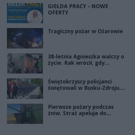
GIEŁDA PRACY - NOWE
OFERTY
Tragiczny pożar w Ożarowie
38-letnia Agnieszka walczy o
życie. Rak wrócił, gdy
wydawało się, że najgorsze
już minęło
Świętokrzyscy policjanci
świętowali w Busku-Zdroju.
Czterdziestu nowych
funkcjonariuszy złożyło
Pierwsze pożary podczas
ślubowanie
żniw. Straż apeluje do
rolników o ostrożność