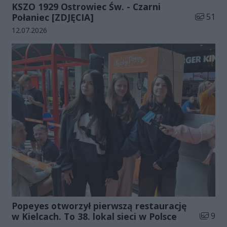
KSZO 1929 Ostrowiec Św. - Czarni
Liczba zd
Połaniec [ZDJĘCIA]
51
Data dodania galerii:
12.07.2026
Popeyes otworzył pierwszą restaurację
Liczba 
w Kielcach. To 38. lokal sieci w Polsce
9