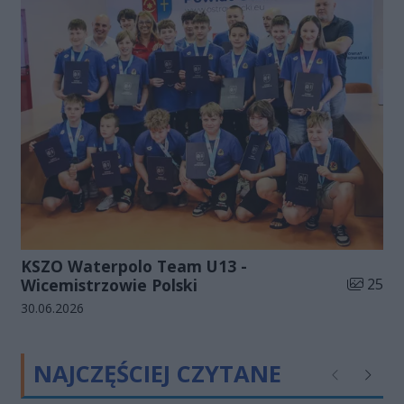
KSZO Waterpolo Team U13 -
Liczba zd
Wicemistrzowie Polski
25
Data dodania galerii:
30.06.2026
NAJCZĘŚCIEJ CZYTANE
Poprzednie
Następ