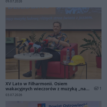
Data dodania galerii:
09.07.2026
XV Lato w Filharmonii. Osiem
Liczba 
wakacyjnych wieczorów z muzyką „na
1
luzie”
Data dodania galerii:
03.07.2026