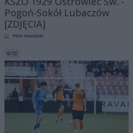
KSZO 1929 Ostrowiec Św. -
Pogoń-Sokół Lubaczów
[ZDJĘCIA]
Piotr Kowalski
6
/
72