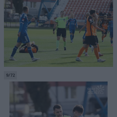
9
/
72