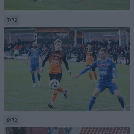
7
/
72
8
/
72