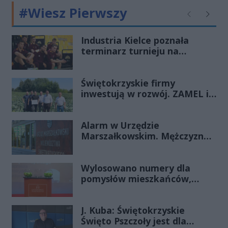
#Wiesz Pierwszy
Poprzednie
Następ
Industria Kielce poznała
terminarz turnieju na
Węgrzech. Mecze będzie
można obejrzeć w telewizji
Świętokrzyskie firmy
inwestują w rozwój. ZAMEL i
Megawita z decyzjami o
wsparciu SSE „Starachowice”
Alarm w Urzędzie
Marszałkowskim. Mężczyzna
groził podłożeniem ładunku
wybuchowego
Wylosowano numery dla
pomysłów mieszkańców,
wkrótce głosowanie
J. Kuba: Świętokrzyskie
Święto Pszczoły jest dla